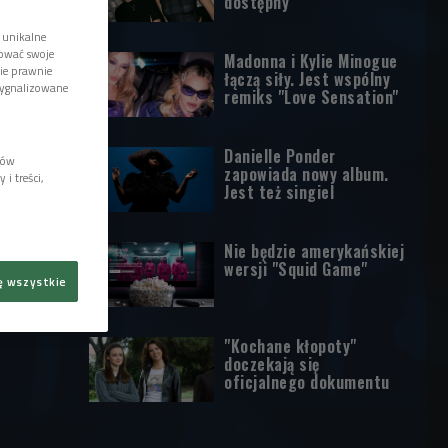
dostępny
 unikalne
tować swoje
Madonna i Kylie Minogue
wie prawnie
łączą siły. Jest wspólny
sygnalizowane
remiks "Love Sensation"
Danielle Ponder
lów
zapowiada nowy album.
i treści,
Jest też singiel
Nie będzie amerykańskiej
wersji "Squid Game"
ę wszystkie
"Kochane kłopoty"
doczekają się
oficjalnego dokumentu