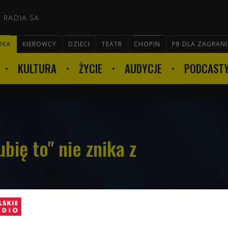
 RADIA SA
RKA
KIEROWCY
DZIECI
TEATR
CHOPIN
PR DLA ZAGRAN
KULTURA
ŻYCIE
AUDYCJE
PODCAST

ubię to" nie znika z
 widoczny jest przy facebookowych postach