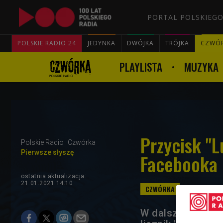
PORTAL POLSKIEGO
POLSKIE RADIO 24
JEDYNKA
DWÓJKA
TRÓJKA
CZWÓ
PLAYLISTA
MUZYKA
Przycisk "L
Polskie Radio
Czwórka
Pierwsze słyszę
Facebooka
ostatnia aktualizacja:
21.01.2021 14:10
W dalszym ciągu