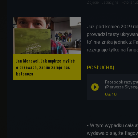
Zdjęcie ilustracyjne
Foto: shu
Już pod koniec 2019 rok
prowadzi testy ukrywani
to" nie znika jednak z
rezygnuje tylko na fanp
Jan Mencwel. Jak mądrze myśleć
POSŁUCHAJ
o drzewach, zanim zaleje nas
betonoza
Facebook rezygnuj
(Pierwsze Słyszę
03:10
- W tym wypadku cała a
wydawało się, że flago