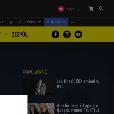
shopping_cart


SŁUCHAJ

ICY
ПР ДЛЯ УКРАЇНИ
PODCASTY
Y
ZESPÓŁ
POPULARNE
Jak Charli XCX zmieniła
pop
Amelie Lens i Angèle w
duecie. Numer "run" już