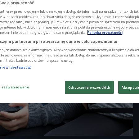
 reakcji. Facebook jednak oficjalnie
Twoją prywatność
już wkrótce przycisk "Lubię to" ukryty
artnerzy przechowujemy lub uzyskujemy dostęp do informacji na urządzeniu, takich jak
ach osób publicznych, artystów, a także
ory w plikach cookie w celu przetwarzania danych osobowych. Użytkownik może zaakcep
arządzać nimi, klikając poniżej, jak również skorzystać z prawa do sprzeciwu na podsta
go interesu lub w dowolnym momencie na stronie polityki prywatności. Te wybory będą 
nerom i nie będą miały wpływu na dane przeglądania.
Polityka prywatności
szymi partnerami przetwarzamy dane w celu zapewnienia:
dnych danych geolokalizacyjnych. Aktywne skanowanie charakterystyki urządzenia do ce
i. Przechowywanie informacji na urządzeniu lub dostęp do nich. Spersonalizowane reklamy 
m i treści, badnie odbiorców i ulepszanie usług.
nerów (dostawców)
a zaawansowane
Odrzucenie wszystkich
Akceptuj