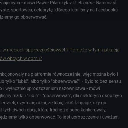
znajomych - mówi Paweł Pilarczyk z IT Biznes.- Natomiast
tystę, sportowca, celebrytę, którego lubiliśmy na Facebooku
będziemy go obserwować.
asu w mediach społecznościowych? Pomoże w tym aplikacja
yków obcych w domu?
funkcjonowały na platformie równocześnie, więc można było i
lub tylko "lubić", albo tylko "obserwować". - Było to bez sensu.
lko i wyłącznie uproszczeniem nazewnictwa - mówi
gliśmy marki i "lubić" i "obserwować", dla niektórych osób było
edzieli, czym się różni, że lubię jakiś fanpage, czy go
 tych dwóch opcji, które trochę ze sobą konkurowały,
ędziemy tylko obserwować. To jest uproszczenie i uważam,