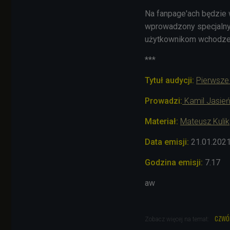
Na fanpage'ach będzie 
wprowadzony specjalny 
użytkownikom wchodzeni
***
Tytuł audycji:
Pierwsze
Prowadzi
:
Kamil Jasie
Materiał:
Mateusz Kulik
Data emisji:
21.01.202
Godzina emisji:
7.17
aw
czwó
Zobacz więcej na temat: