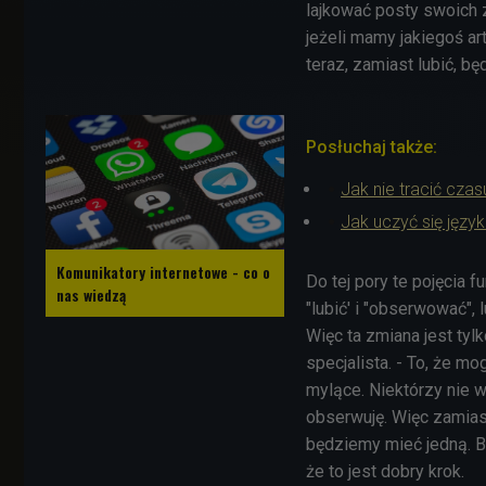
lajkować posty swoich 
jeżeli mamy jakiegoś ar
teraz, zamiast lubić, 
Posłuchaj także:
Jak nie tracić cz
Jak uczyć się jęz
Komunikatory internetowe - co o
Do tej pory te pojęcia 
nas wiedzą
"lubić' i "obserwować", 
Więc ta zmiana jest ty
specjalista. - To, że mo
mylące. Niektórzy nie wi
obserwuję. Więc zamiast
będziemy mieć jedną. B
że to jest dobry krok.