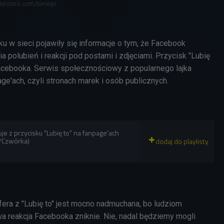
tterstock.com/tomeqs
u w sieci pojawiły się informacje o tym, że Facebook
a polubień i reakcji pod postami i zdjęciami. Przycisk "Lubię
 Facebooka. Serwis społecznościowy z popularnego lajka
age'ach, czyli stronach marek i osób publicznych.
e z przycisku "Lubię to" na fanpage'ach
/Czwórka)
fera z "Lubię to" jest mocno nadmuchana, bo ludziom
wa reakcja Facebooka zniknie. Nie, nadal będziemy mogli