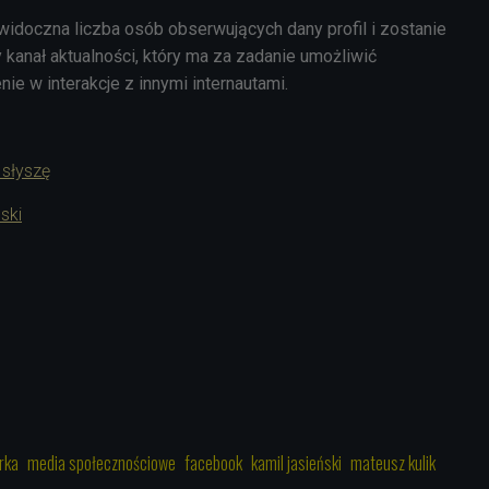
widoczna liczba osób obserwujących dany profil i zostanie
kanał aktualności, który ma za zadanie umożliwić
e w interakcje z innymi internautami.
 słyszę
ńsk
i
1
rka
media społecznościowe
facebook
kamil jasieński
mateusz kulik