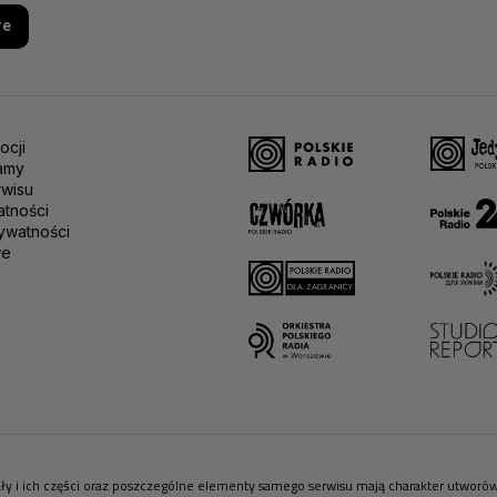
re
ocji
amy
rwisu
atności
ywatności
we
riały i ich części oraz poszczególne elementy samego serwisu mają charakter utwor