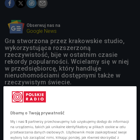
Obserwuj nas na
Google News
Gra stworzona przez krakowskie studio,
wykorzystująca rozszerzoną
rzeczywistość, bije w ostatnim czasie
rekordy popularności. Wcielamy się w niej
w przedsiębiorcę, który handluje
nieruchomościami dostępnymi także w
rzeczywistym świecie.
Dbamy o Twoją prywatność
My i nasi
5
partnerzy przechowujemy lub uzyskujemy dostęp do informacji
na urządzeniu, takich jak unikalne identyfikatory w plikach cookie w celu
przetwarzania danych osobowych. Użytkownik może zaakceptować swoje
wybory lub zarządzać nimi, klikając poniżej, jak również skorzystać z