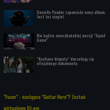
Danielle Ponder zapowiada nowy album.
Jest też singiel
Nie będzie amerykańskiej wersji "Squid
Game"
"Kochane kłopoty" doczekają się
oficjalnego dokumentu
"Fuser" - następca "Guitar Hero"? Zostań
wirtualnym DJ-em