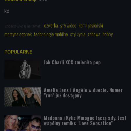
kd
czwórka
gry wideo
kamil jasieński
Zobacz więcej na temat:
martyna ogonek
technologie mobilne
styl życia
zabawa
hobby
POPULARNE
Jak Charli XCX zmieniła pop
Amelie Lens i Angèle w duecie. Numer
"run" już dostępny
Madonna i Kylie Minogue łączą siły. Jest
wspólny remiks "Love Sensation"