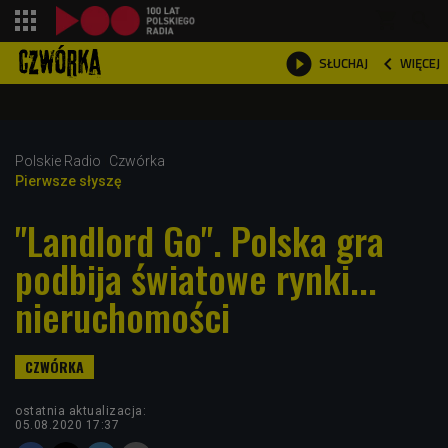
shopping_cart



WIĘCEJ
SŁUCHAJ

Polskie Radio
Czwórka
Pierwsze słyszę
"Landlord Go". Polska gra
podbija światowe rynki...
nieruchomości
ostatnia aktualizacja:
05.08.2020 17:37