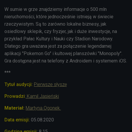
W sumie w grze znajdziemy informacje o 500 mln
nieruchomości, które jednocześnie istnieją w świecie
rzeczywistym. Są to zarówno lokalne biznesy, jak
osiedlowy sklepik, czy fryzjer, jak i duże inwestycje, na
przykład Pałac Kultury i Nauki czy Stadion Narodowy.
Dlatego gra uważana jest za połączenie legendarnej
aplikacji "Pokemon Go" i kultowej planszówki "Monopoly".
Gra dostępna jest na telefony z Androidem i systemem iOS.
***
Tytuł audycji:
Pierwsze słyszę
Prowadzi
:
Kamil Jasieński
Materiał:
Martyna Ogonek
Data emisji:
05.08
.2020
Godzina emisji:
8.15