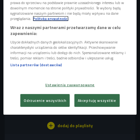
prawa do sprzeciwu na podstawie prawnie uzasadnionego interesu lub w
dowolnym momencie na stronie polityki prywatności. Te wybory będą
sygnalizowane naszym partnerom i nie będą miały wpływu na dane
przeglądania.
Polityka prywatności
Wraz z naszymi partnerami przetwarzamy dane w celu
zapewnienia:
Zdjęcie ilustracyjne
Foto: HQuality/Shutterstock.com
Użycie dokładnych danych geolokalizacyjnych. Aktywne skanowanie
Rozgrywka polega na nabywaniu i sprzedaży wirtualnych
charakterystyki urządzenia do celów identyfikacji. Przechowywanie
nieruchomości odpowiadających tym prawdziwym,
informacji na urządzeniu lub dostęp do nich. Spersonalizowane reklamy i
treści, pomiar reklam i treści, badnie odbiorców i ulepszanie usług.
osadzonym na mapie współczesnych miast. W Polsce
Lista partnerów (dostawców)
kupować i sprzedawać można nieruchomości w Warszawie,
Gdańsku, Katowicach, Wrocławiu, Krakowie i Poznaniu.
Ustawienia zaawansowane
POSŁUCHAJ
O grze "Landlord Go" opowiadają jej twórcy (Pierwsze
Odrzucenie wszystkich
Akceptuję wszystkie
słyszę/Czwórka)
03:07