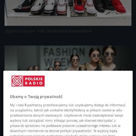
zdjęcie ilustracyjne
Foto: Shutterstock/hurricanehank
Dbamy o Twoją prywatność
My i nasi
5
partnerzy przechowujemy lub uzyskujemy dostęp do informacji
na urządzeniu, takich jak unikalne identyfikatory w plikach cookie w celu
przetwarzania danych osobowych. Użytkownik może zaakceptować swoje
wybory lub zarządzać nimi, klikając poniżej, jak również skorzystać z
Z baletu do świata wielkiej mody. Praca, która jest pasją Karoliny
prawa do sprzeciwu na podstawie prawnie uzasadnionego interesu lub w
Miko
dowolnym momencie na stronie polityki prywatności. Te wybory będą
sygnalizowane naszym partnerom i nie będą miały wpływu na dane