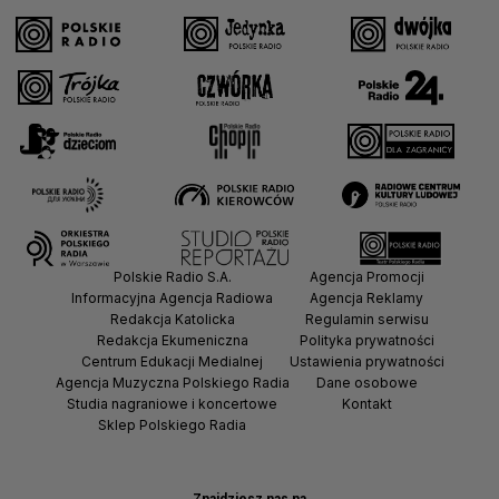
Polskie Radio S.A.
Agencja Promocji
Informacyjna Agencja Radiowa
Agencja Reklamy
Redakcja Katolicka
Regulamin serwisu
Redakcja Ekumeniczna
Polityka prywatności
Centrum Edukacji Medialnej
Ustawienia prywatności
Agencja Muzyczna Polskiego Radia
Dane osobowe
Studia nagraniowe i koncertowe
Kontakt
Sklep Polskiego Radia
Znajdziesz nas na