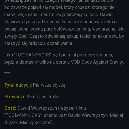
twierdzą, że nie ma czegoś takiego, jak za dużo butów,
bo zawsze pojawi się model, który chcesz, którego nie
masz, więc nadal masz niewystarczającą ilość. Dawid
Wawrzyszyn zdradza, że wielu sneakerheadów czeka na
swoją jedną jedyną parę butów, upragnioną, wymarzoną, taki
święty Grall. Często odwlekają zakup takich sneakersów, by
cieszyć się radością oczekiwania.
Film
"TOOMANYKICKS"
będzie miał premierę 5 marca,
będzie dostępny tylko na portalu VOD Docs Against Gravity.
***
Tytuł audycji:
Pierwsze słyszę
Prowadzi
:
Kamil Jasieński
Gość:
Dawid Wawrzyszyn (reżyser filmu
"TOOMANYKICKS", scenariusz: Dawid Wawrzyszyn, Maciej
Ślęzak, Maciej Kerszen)