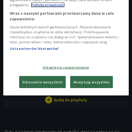
przeglądania.
Polityka prywatności
- Ja myślę, że sneakerhead to po prostu osoba, która
Wraz z naszymi partnerami przetwarzamy dane w celu
pasjonuje się butami, zbiera je, ma dużą wiedze o niech i
zapewnienia:
dużą kolekcję, ale przede wszystkim chodzi o dużą wiedzę
Użycie dokładnych danych geolokalizacyjnych. Aktywne skanowanie
charakterystyki urządzenia do celów identyfikacji. Przechowywanie
- mówi reżyser obrazu Dawid Wawrzyszyn, do który
informacji na urządzeniu lub dostęp do nich. Spersonalizowane reklamy i
scenariusz napisał wspólnie z Maciejem Ślęzakiem i
treści, pomiar reklam i treści, badnie odbiorców i ulepszanie usług.
Maciejem Kerszenem.
Lista partnerów (dostawców)
POSŁUCHAJ
Ustawienia zaawansowane
Dawid Wawrzyszyn opowiada o swoim filmie o
sneakerheadach
" (Pierwsze
"TOOMANYKICKS
Odrzucenie wszystkich
Akceptuję wszystkie
słyszę/Czwórka)
12:35