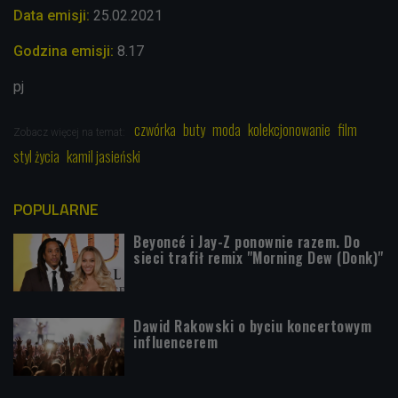
Data emisji:
25
.02
.2021
Godzina emisji:
8.17
pj
czwórka
buty
moda
kolekcjonowanie
film
Zobacz więcej na temat:
styl życia
kamil jasieński
POPULARNE
Beyoncé i Jay-Z ponownie razem. Do
sieci trafił remix "Morning Dew (Donk)"
Dawid Rakowski o byciu koncertowym
influencerem