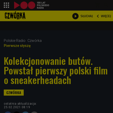
shopping_cart



WIĘCEJ
SŁUCHAJ

Polskie Radio
Czwórka
Pierwsze słyszę
Kolekcjonowanie butów.
Powstał pierwszy polski film
o sneakerheadach
ostatnia aktualizacja:
25.02.2021 08:19