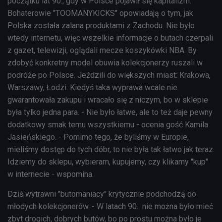
początku lat 90., gdy w Polsce pojawił się kapitalizm.
Bohaterowie
"TOOMANYKICKS"
opowiadają o tym, jak
Polska została zalana produktami z Zachodu. Nie było
wtedy internetu, więc wszelkie informacje o butach czerpali
z gazet, telewizji, oglądali mecze koszykówki NBA. By
zdobyć konkretny model obuwia kolekcjonerzy ruszali w
podróże po Polsce. Jeździli do większych miast: Krakowa,
Warszawy, Łodzi. Kiedyś taka wyprawa wcale nie
gwarantowała zakupu i wracało się z niczym, bo w sklepie
była tylko jedna para. - Nie było łatwe, ale to też daje pewny
dodatkowy smak temu wszystkiemu - ocenia gość Kamila
Jasieńskiego. - Pomimo tego, że byliśmy w Europie,
mieliśmy dostęp do tych dóbr, to nie była tak łatwo jak teraz.
Idziemy do sklepu, wybieram, kupujemy, czy klikamy "kup"
w internecie - wspomina.
Dziś wytrawni "butomaniacy" krytycznie podchodzą do
młodych kolekcjonerów. - W latach 90. nie można było mieć
zbyt drogich, dobrych butów, bo po prostu można było je