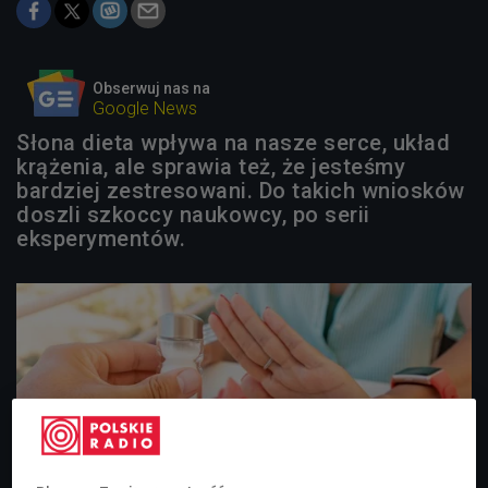
Obserwuj nas na
Google News
Słona dieta wpływa na nasze serce, układ
krążenia, ale sprawia też, że jesteśmy
bardziej zestresowani. Do takich wniosków
doszli szkoccy naukowcy, po serii
eksperymentów.