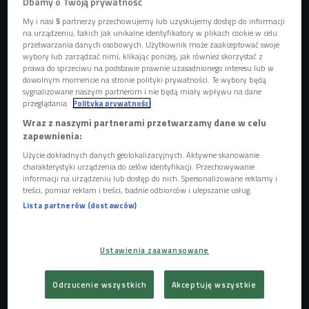
Dbamy o Twoją prywatność
My i nasi
5
partnerzy przechowujemy lub uzyskujemy dostęp do informacji
na urządzeniu, takich jak unikalne identyfikatory w plikach cookie w celu
Dlaczego sól może być szkodliwa?
Foto: Shutterstock.com/frantic00
przetwarzania danych osobowych. Użytkownik może zaakceptować swoje
wybory lub zarządzać nimi, klikając poniżej, jak również skorzystać z
prawa do sprzeciwu na podstawie prawnie uzasadnionego interesu lub w
Nowe badanie przeprowadzone przez naukowców z
dowolnym momencie na stronie polityki prywatności. Te wybory będą
Uniwersytetu w Edynburgu wykazało, że dieta zawierająca
sygnalizowane naszym partnerom i nie będą miały wpływu na dane
dużo soli może się przyczynić do zwiększenia poziomu
przeglądania.
Polityka prywatności
odczuwanego stresu.
Wraz z naszymi partnerami przetwarzamy dane w celu
zapewnienia:
Badacze nie od dziś przekonują, że najwyższa pora by
Użycie dokładnych danych geolokalizacyjnych. Aktywne skanowanie
pozbyć się solniczki z naszego stołu,
nadmiar soli szkodzi
charakterystyki urządzenia do celów identyfikacji. Przechowywanie
informacji na urządzeniu lub dostęp do nich. Spersonalizowane reklamy i
naszemu sercu i układowi krążenia.
Dzięki szkockim
treści, pomiar reklam i treści, badnie odbiorców i ulepszanie usług.
badaniom wiemy, że wpływa też na nasze emocje.
Lista partnerów (dostawców)
Naukowcy ramach eksperymentu karmili myszy pokarmem
z dużą ilością soli, monitorowali poziom kortykosteronu,
Ustawienia zaawansowane
który ma podobne działanie do kortyzolu.
- Przy takiej dawce soli, jaka jest dostarczana normalnie
Odrzucenie wszystkich
Akceptuję wszystkie
człowiekowi u myszy hormon stresu wzrósł o 75 procent.