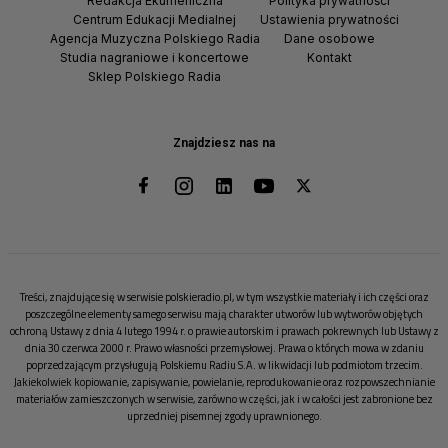
Redakcja Ekumeniczna
Polityka prywatności
Centrum Edukacji Medialnej
Ustawienia prywatności
Agencja Muzyczna Polskiego Radia
Dane osobowe
Studia nagraniowe i koncertowe
Kontakt
Sklep Polskiego Radia
Znajdziesz nas na
Treści, znajdujące się w serwisie polskieradio.pl, w tym wszystkie materiały i ich części oraz
poszczególne elementy samego serwisu mają charakter utworów lub wytworów objętych
ochroną Ustawy z dnia 4 lutego 1994 r. o prawie autorskim i prawach pokrewnych lub Ustawy z
dnia 30 czerwca 2000 r. Prawo własności przemysłowej. Prawa o których mowa w zdaniu
poprzedzającym przysługują Polskiemu Radiu S.A. w likwidacji lub podmiotom trzecim.
Jakiekolwiek kopiowanie, zapisywanie, powielanie, reprodukowanie oraz rozpowszechnianie
materiałów zamieszczonych w serwisie, zarówno w części, jak i w całości jest zabronione bez
uprzedniej pisemnej zgody uprawnionego.