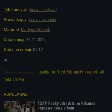
Tytuł audycji:
Pierwsze słyszę
Prowadzący:
Kamil Jasieński
Materiał:
Martyna Ogonek
Data emisji:
23.11.2022
Godzina emisji:
07.17
pj
czwórka
kamil jasieński
martyna ogonek
sól
Zobacz więcej na temat:
dieta
zdrowie
POPULARNE
A$AP Rocky zdradził, że Rihanna
nagrywa nowy album