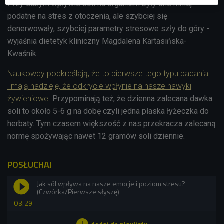
Przy stałym wpływie soli na organizm były one mniej
podatne na stres z otoczenia, ale szybciej się
denerwowały, szybciej parametry stresowe szły do góry -
wyjaśnia dietetyk kliniczny Magdalena K
artasińska-
Kwaśnik.
Naukowcy podkreślają, że to pierwsze tego typu badania
i mają nadzieję, że odkrycie wpłynie na nasze nawyki
żywieniowe.
Przypominają też, że dzienna zalecana dawka
soli to około 5-6 g na dobę czyli jedna płaska łyżeczka do
herbaty. Tym czasem większość z nas przekracza zalecaną
normę spożywając nawet 12 gramów soli dziennie.
POSŁUCHAJ
Jak sól wpływa na nasze emocje i poziom stresu?
(Czwórka/Pierwsze słyszę)
03:29