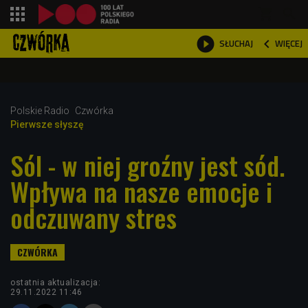
shopping_cart



WIĘCEJ
SŁUCHAJ

Polskie Radio
Czwórka
Pierwsze słyszę
Sól - w niej groźny jest sód.
Wpływa na nasze emocje i
odczuwany stres
ostatnia aktualizacja:
29.11.2022 11:46