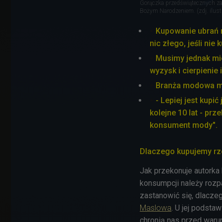
Gorączka przedświątecznych zak
Bożym Narodzeniem. (zdj. ilust
Kupowanie ubrań 
nic złego, jeśli nie
Musimy jednak mie
wyzysk i cierpienie 
Branża modowa ma
- Lepiej jest kupić
kolejne 10 lat - pr
konsument mody".
Dlaczego kupujemy rz
Jak przekonuje autork
konsumpcji należy rozp
zastanowić się, dlacze
Maslowa
. U jej podsta
chronią nas przed waru