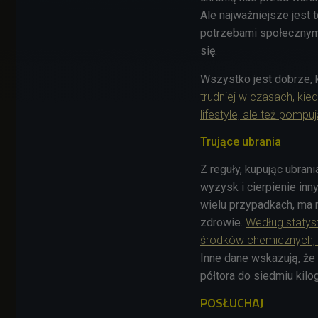
Ale najważniejsze jest
potrzebami społecznymi 
się.
Wszystko jest dobrze, 
trudniej w czasach, kie
lifestyle, ale też pomp
Trujące ubrania
Z reguły, kupując ubran
wyzysk i cierpienie in
wielu przypadkach, ma
zdrowie.
Według statyst
środków chemicznych, u
Inne dane wskazują, że
półtora do siedmiu kil
POSŁUCHAJ