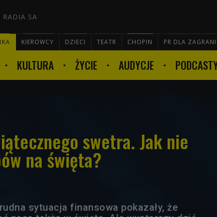
 RADIA SA
RKA
KIEROWCY
DZIECI
TEATR
CHOPIN
PR DLA ZAGRAN
KULTURA
ŻYCIE
AUDYCJE
PODCAST

iątecznego swetra. Jak nie
pów na święta?
trudna sytuacja finansowa pokazały, że