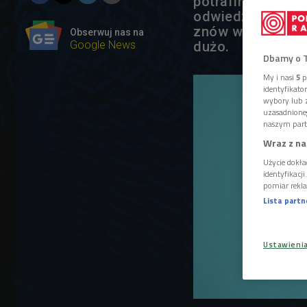
potrafimy zacisn
odwiedzić dowoln
znów wpadliśmy 
Obserwuj nas na
Google News
dużo.
Dbamy o 
My i nasi
5
p
identyfikat
wybory lub z
uzasadnione
naszym part
Wraz z na
Użycie dokła
identyfikacj
pomiar rekla
Lista part
Ustawieni