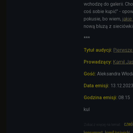
wchodzę do galerii. Choi
coś sobie kupić" - opow
pokusie, bo wiem,
jakie
nową bluzą z sieciówki
***
Tytuł audycji:
Pierwsze
Prowadzący:
Kamil Jas
Gość:
Aleksandra
Włoda
Data emisji:
13.12.202
Godzina emisji:
08.15
kul
czwó
Zobacz więcej na temat:
konsument
kamil jasieński