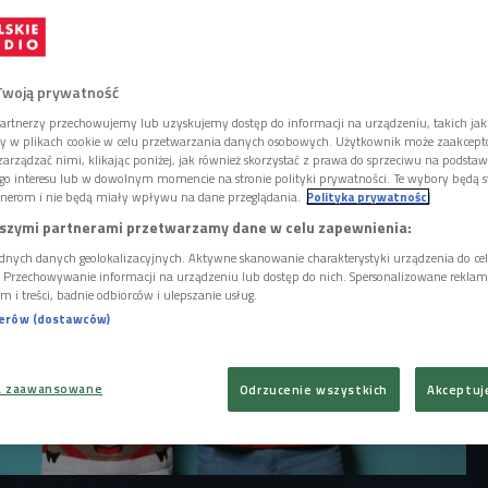
ąć pasa także w święta. Ale wystarczy dziś
ą galerię handlową, żeby przekonać się, że
w zakupowe szaleństwo i kupujemy dużo za
Twoją prywatność
artnerzy przechowujemy lub uzyskujemy dostęp do informacji na urządzeniu, takich jak
ory w plikach cookie w celu przetwarzania danych osobowych. Użytkownik może zaakcep
arządzać nimi, klikając poniżej, jak również skorzystać z prawa do sprzeciwu na podsta
go interesu lub w dowolnym momencie na stronie polityki prywatności. Te wybory będą 
nerom i nie będą miały wpływu na dane przeglądania.
Polityka prywatności
szymi partnerami przetwarzamy dane w celu zapewnienia:
dnych danych geolokalizacyjnych. Aktywne skanowanie charakterystyki urządzenia do ce
i. Przechowywanie informacji na urządzeniu lub dostęp do nich. Spersonalizowane reklamy 
m i treści, badnie odbiorców i ulepszanie usług.
nerów (dostawców)
a zaawansowane
Odrzucenie wszystkich
Akceptuj