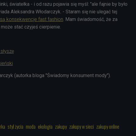
nki, światełka - i od razu pojawia się myśl: "ale fajnie by było
iada Aleksandra Włodarczyk. - Staram się nie ulegać tej
 są konsekwencje fast fashion
. Mam świadomość, że za
 może stać czyjeś cierpienie.
 słyszę
ieński
rczyk (autorka
bloga "Świadomy konsument mody").
3
rka
styl życia
moda
ekologia
zakupy
zakupy w sieci
zakupy online