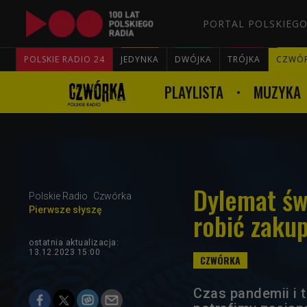
PORTAL POLSKIEGO
POLSKIE RADIO 24
JEDYNKA
DWÓJKA
TRÓJKA
CZWÓ
PLAYLISTA
MUZYKA
Dylemat św
Polskie Radio
Czwórka
Pierwsze słyszę
robić zaku
ostatnia aktualizacja:
13.12.2023 15:00
Czas pandemii i 