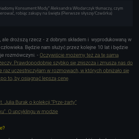
wiadomy Konsument Mody" Aleksandra Włodarczyk tłumaczy, czym
ierować, robiąc zakupy na święta (Pierwsze słyszę/Czwórka)
dną, ale droższą rzecz - z dobrym składem i wyprodukowaną w
człowieka. Będzie nam służyć przez kolejne 10 lat i będzie
je rozmówczyni. -
Oczywiście możemy też za tę samą
rzeczy. Prawdopodobnie szybko się zniszczą i zmuszą nas do
e raz uczestniczyłam w rozmowach, w których obniżało się
o po to, by osiągnąć lepszą cenę
.
 Julia Burak o kolekcji "Prze-żarty"
ku". O upcyklingu w modzie
e?