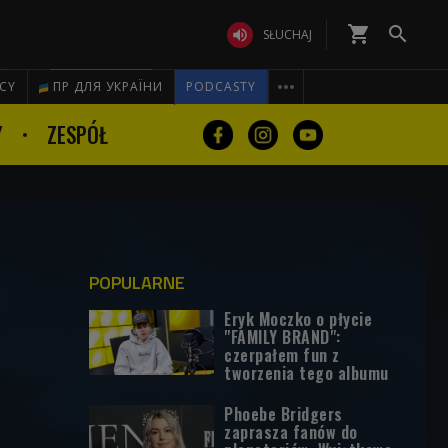
shopping_cart


SŁUCHAJ

ICY
ПР ДЛЯ УКРАЇНИ
PODCASTY
Y
ZESPÓŁ
POPULARNE
Eryk Moczko o płycie
"FAMILY BRAND":
czerpałem fun z
tworzenia tego albumu
Phoebe Bridgers
zaprasza fanów do