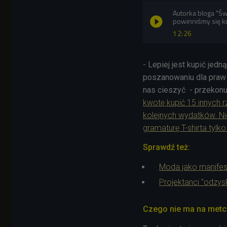
Autorka bloga "Ś
powinniśmy się k
12:26
- Lepiej jest kupić je
poszanowaniu dla praw 
nas cieszyć - przekonu
kwotę kupić 15 innych 
kolejnych wydatków. Ni
gramaturę T-shirta tylk
Sprawdź też:
Moda jako manifest.
Projektanci "odzys
Czego nie ma na metc