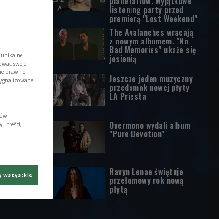
planetariów. Wyjątkowe
listening party przed
premierą "Lost Weekend"
The Avalanches wracają
z nowym albumem. "No
Bad Memories" ukaże się
 unikalne
jesienią
tować swoje
wie prawnie
Jeszcze jeden muzyczny
sygnalizowane
przedsmak nowej płyty
LA Priesta
lów
Overmono wydali album
i treści,
"Pure Devotion"
Ravyn Lenae świętuje
ę wszystkie
przełomowy rok nową
płytą