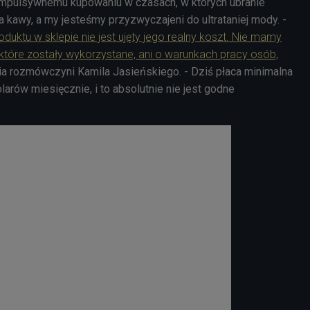
 impulsywnemu kupowaniu w czasach, w których ubranie
ka kawy, a my jesteśmy przyzwyczajeni do ultrataniej mody. -
uktu w sklepie nie jest ujęty jego realny koszt. Nie mamy
 które zostały wykorzystane, ani o warunkach pracy osób,
ia rozmówczyni Kamila Jasieńskiego. - Dziś płaca minimalna
arów miesięcznie, i to absolutnie nie jest godne