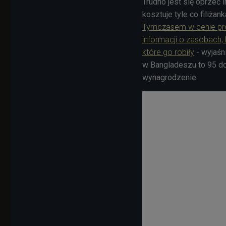
Trudno jest się oprzeć
kosztuje tyle co filiżan
Tymczasem w cenie prod
informacji o zasobach,
które go robiły
- wyjaśn
w Bangladeszu to 95 dol
wynagrodzenie.