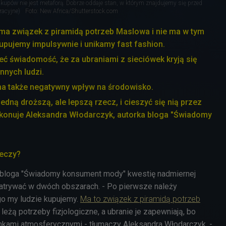
upów nie jest metaforą. Dobrze oddaje stan, w którym znajdujemy się przed
racyjne)
Foto: New Africa/Shutterstock.com
ma związek z piramidą potrzeb Maslowa i nie ma w tym
 kupujemy impulsywnie i unikamy fast fashion.
ć świadomość, że za ubraniami z sieciówek kryją się
innych ludzi.
 także negatywny wpływ na środowisko.
 jedną droższą, ale lepszą rzecz, i cieszyć się nią przez
zekonuje Aleksandra Włodarczyk, autorka bloga "Świadomy
eczy?
a bloga "Świadomy konsument mody" kwestię nadmiernej
atrywać w dwóch obszarach. - Po pierwsze należy
go my ludzie kupujemy.
Ma to związek z piramidą potrzeb
w leżą potrzeby fizjologiczne, a ubranie je zapewniają, bo
nkami atmosferycznymi - tłumaczy Aleksandra Włodarczyk. -