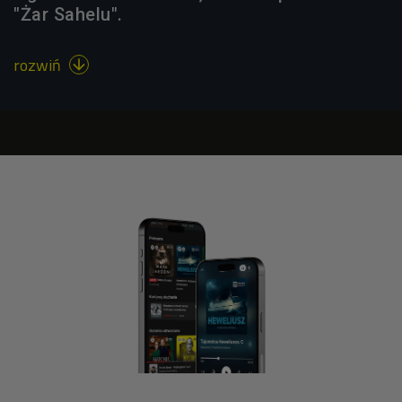
"Żar Sahelu".
rozwiń
