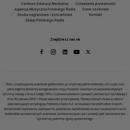
Centrum Edukacji Medialnej
Ustawienia prywatności
Agencja Muzyczna Polskiego Radia
Dane osobowe
Studia nagraniowe i koncertowe
Kontakt
Sklep Polskiego Radia
Znajdziesz nas na
Treści, znajdujące się w serwisie polskieradio.pl, w tym wszystkie materiały i ich części oraz
poszczególne elementy samego serwisu mają charakter utworów lub wytworów objętych
ochroną Ustawy z dnia 4 lutego 1994 r. o prawie autorskim i prawach pokrewnych lub Ustawy z
dnia 30 czerwca 2000 r. Prawo własności przemysłowej. Prawa o których mowa w zdaniu
poprzedzającym przysługują Polskiemu Radiu S.A. w likwidacji lub podmiotom trzecim.
Jakiekolwiek kopiowanie, zapisywanie, powielanie, reprodukowanie oraz rozpowszechnianie
materiałów zamieszczonych w serwisie, zarówno w części, jak i w całości jest zabronione bez
uprzedniej pisemnej zgody uprawnionego.