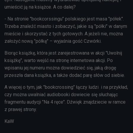
umieścić ją na książce. A co dalej?
- Na stronie "bookcorssingu" polskiego jest masa "półek".
Trzeba znaleźć miasto i zobaczyć, jakie są "półki" w danym
mieście i skorzystać z tych gotowych. A jeżeli nie, można
założyć nową "półkę" – wyjaśnia gość Czwórki.
Biorąc książkę, która jest zarejestrowana w akcji "Uwolnij
książkę", warto wejść na stronę internetowa akcji. Po
wpisaniu jej numeru można dowiedzieć się, jaką drogę
przeszła dana książka, a także dodać parę słów od siebie.
A więcej o tym, jak "bookcrossing" łączy ludzi i na przykład,
czy można uwalniać audiobooki dowiecie się słuchając
fragmentu audycji "Na 4 ręce". Dźwięk znajdziecie w ramce
z prawej strony.
KaW