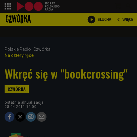
shopping_cart



WIĘCEJ
SŁUCHAJ

Polskie Radio
Czwórka
Na cztery ręce
Wkręć się w "bookcrossing"
ostatnia aktualizacja:
28.04.2011 12:00