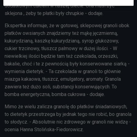
dodatkowym cukrem w naszej diecie. Ona musi być
sklejona , żeby te płatki były chrupkie - dodaje.
Ekspertka informuje, że w gotowej, sklepowej granoli obok
płatków owsianych znajdziemy też mąkę jęczmienną,
kukurydzianą, kaszkę kukurydzianą, syrop glukozowy,
cukier trzcinowy, tłuszcz palmowy w dużej ilości. - W
niewielkiej ilości będzie tam też czekolada, orzeszki,
bakalie, choć i te z pewnością były konserwowane siarką -
wymienia dietetyk. - Ta czekolada w granoli to głównie
miazga kakaowa, tłuszcz, emulgatory, aromaty. Granola
zawiera też dużo soli, substancji konserwujących. To
bomba energetyczna, bomba cukrowa - dodaje.
Mimo że wielu zalicza granolę do płatków śniadaniowych,
to dietetyk przestrzega by jednak tego nie robić, bo granola
to słodycz. - Absolutnie nic zdrowego w granoli nie widzę -
ocenia
Hanna Stolińska-Fiedorowicz.