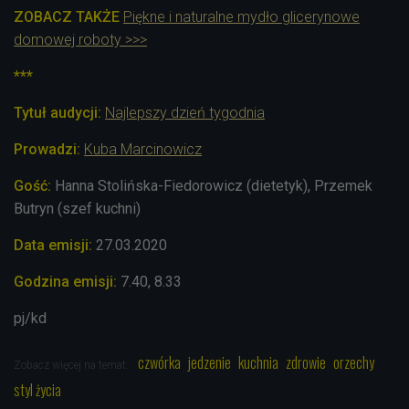
ZOBACZ TAKŻE
Piękne i naturalne mydło glicerynowe
domowej roboty >>>
***
Tytuł audycji:
Najlepszy dzień tygodnia
Prowadzi:
Kuba Marcinowicz
Gość:
Hanna Stolińska-Fiedorowicz (dietetyk), Przemek
Butryn (szef kuchni)
Data emisji:
27.03
.2020
Godzina emisji:
7.40, 8.33
pj/kd
czwórka
jedzenie
kuchnia
zdrowie
orzechy
Zobacz więcej na temat:
styl życia