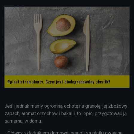
#plasticfromplants. Czym jest biodegradowalny plastik?
Jeśli jednak mamy ogromną ochotę na granolę, jej zbożowy
zapach, aromat orzechów i bakalii, to lepiej przygotować ją
samemu, w domu.
- Główny składnikiem domowej granoli są płatki owsiane,