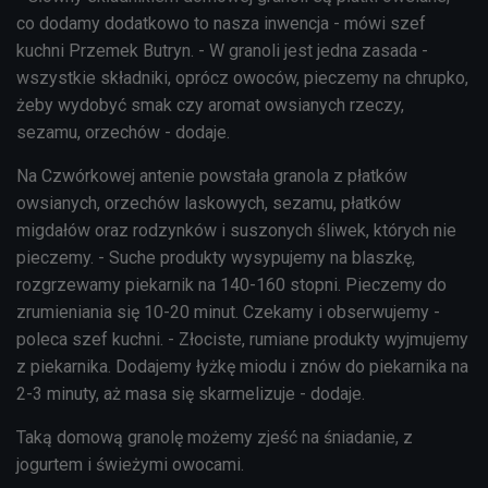
co dodamy dodatkowo to nasza inwencja - mówi szef
kuchni Przemek Butryn. - W granoli jest jedna zasada -
wszystkie składniki, oprócz owoców, pieczemy na chrupko,
żeby wydobyć smak czy aromat owsianych rzeczy,
sezamu, orzechów - dodaje.
Na Czwórkowej antenie powstała granola z płatków
owsianych, orzechów laskowych, sezamu, płatków
migdałów oraz rodzynków i suszonych śliwek, których nie
pieczemy. - Suche produkty wysypujemy na blaszkę,
rozgrzewamy piekarnik na 140-160 stopni. Pieczemy do
zrumieniania się 10-20 minut. Czekamy i obserwujemy -
poleca szef kuchni. - Złociste, rumiane produkty wyjmujemy
z piekarnika. Dodajemy łyżkę miodu i znów do piekarnika na
2-3 minuty, aż masa się skarmelizuje - dodaje.
Taką domową granolę możemy zjeść na śniadanie, z
jogurtem i świeżymi owocami.