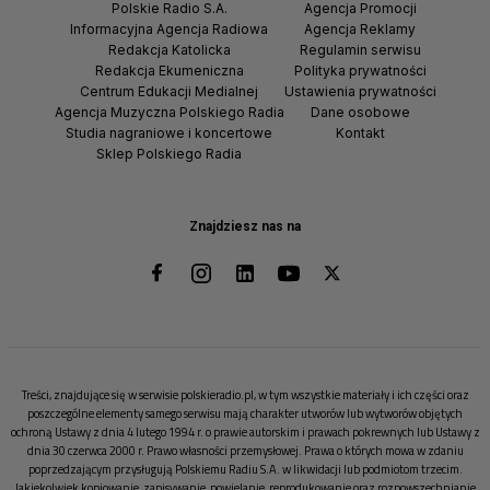
Polskie Radio S.A.
Agencja Promocji
Informacyjna Agencja Radiowa
Agencja Reklamy
Redakcja Katolicka
Regulamin serwisu
Redakcja Ekumeniczna
Polityka prywatności
Centrum Edukacji Medialnej
Ustawienia prywatności
Agencja Muzyczna Polskiego Radia
Dane osobowe
Studia nagraniowe i koncertowe
Kontakt
Sklep Polskiego Radia
Znajdziesz nas na
Treści, znajdujące się w serwisie polskieradio.pl, w tym wszystkie materiały i ich części oraz
poszczególne elementy samego serwisu mają charakter utworów lub wytworów objętych
ochroną Ustawy z dnia 4 lutego 1994 r. o prawie autorskim i prawach pokrewnych lub Ustawy z
dnia 30 czerwca 2000 r. Prawo własności przemysłowej. Prawa o których mowa w zdaniu
poprzedzającym przysługują Polskiemu Radiu S.A. w likwidacji lub podmiotom trzecim.
Jakiekolwiek kopiowanie, zapisywanie, powielanie, reprodukowanie oraz rozpowszechnianie