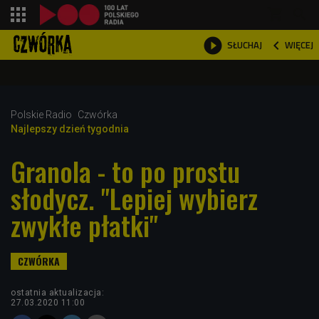
shopping_cart



WIĘCEJ
SŁUCHAJ

Polskie Radio
Czwórka
Najlepszy dzień tygodnia
Granola - to po prostu
słodycz. "Lepiej wybierz
zwykłe płatki"
ostatnia aktualizacja:
27.03.2020 11:00