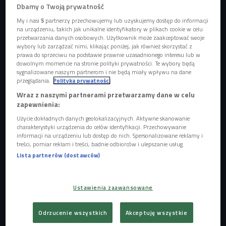
Dbamy o Twoją prywatność
My i nasi
5
partnerzy przechowujemy lub uzyskujemy dostęp do informacji
na urządzeniu, takich jak unikalne identyfikatory w plikach cookie w celu
przetwarzania danych osobowych. Użytkownik może zaakceptować swoje
wybory lub zarządzać nimi, klikając poniżej, jak również skorzystać z
prawa do sprzeciwu na podstawie prawnie uzasadnionego interesu lub w
dowolnym momencie na stronie polityki prywatności. Te wybory będą
sygnalizowane naszym partnerom i nie będą miały wpływu na dane
przeglądania.
Polityka prywatności
Wraz z naszymi partnerami przetwarzamy dane w celu
zapewnienia:
Użycie dokładnych danych geolokalizacyjnych. Aktywne skanowanie
charakterystyki urządzenia do celów identyfikacji. Przechowywanie
informacji na urządzeniu lub dostęp do nich. Spersonalizowane reklamy i
treści, pomiar reklam i treści, badnie odbiorców i ulepszanie usług.
Granola
Foto: pixabay
Lista partnerów (dostawców)
- Niektórzy lubią sobie gryźć granolę między posiłkami. Ja
jestem bardzo dużym jej przeciwnikiem. Raczej staram się
Ustawienia zaawansowane
polecać pacjentom płatki sypkie - mówi
dietetyk Hanna
Stolińska-Fiedorowicz. - G
ranola, niezależnie od tego czy
Odrzucenie wszystkich
Akceptuję wszystkie
jest kupiona, czy zrobiona przez nas, zawsze jest