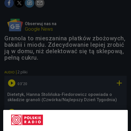
Obserwuj nas na
Google News
Granola to mieszanina płatków zbożowych,
bakalii i miodu. Zdecydowanie lepiej zrobić
ją w domu, niż delektować się tą sklepową,
pełną cukru.
2 pliki
AUDIO


03'20
Dietetyk, Hanna Stolińska-Fiedorowicz opowiada o
składzie granoli (Czwórka/Najlepszy Dzień Tygodnia)


03'58
Szef kuchni, Przemek Butryn podpowiada jak zrobić
domową granolę (Najlepszy Dzień Tygodnia/Czwórka)