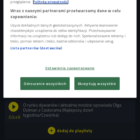
typie shaggy, które stanowią ciekawą dekoracje paneli lub
przeglądania.
Polityka prywatności
parkietu. Dywany cieszą się niesłabnąca popularnością.
Wraz z naszymi partnerami przetwarzamy dane w celu
zapewnienia:
- Oferta dywanów na rynku jest ogromna, poczynając od
Użycie dokładnych danych geolokalizacyjnych. Aktywne skanowanie
wszelkich rozmiarów, standardowe są dostępne od ręki, ale
charakterystyki urządzenia do celów identyfikacji. Przechowywanie
informacji na urządzeniu lub dostęp do nich. Spersonalizowane reklamy i
jest wielu producentów, którzy robą dywany na wymiar. Są
treści, pomiar reklam i treści, badnie odbiorców i ulepszanie usług.
różnorakie materiały, wzory - mówi
Olga Dolman z
Lista partnerów (dostawców)
Castorama. - T
rendem panującym w tym roku jest przejście
bliżej natury, wybieramy kolory ziemi, dywany z naturalnych
materiałów wracają do łask - dodaje. - Królują tkaniny
Ustawienia zaawansowane
wełniane, bawełniane, z juty, z sizalu oferta jest duża.
Odrzucenie wszystkich
Akceptuję wszystkie
POSŁUCHAJ
O rynku dywanów i aktualnej modzie opowiada Olga
Dolman z Castorama (Najlepszy dzień
tygodnia/Czwórka)
03:49