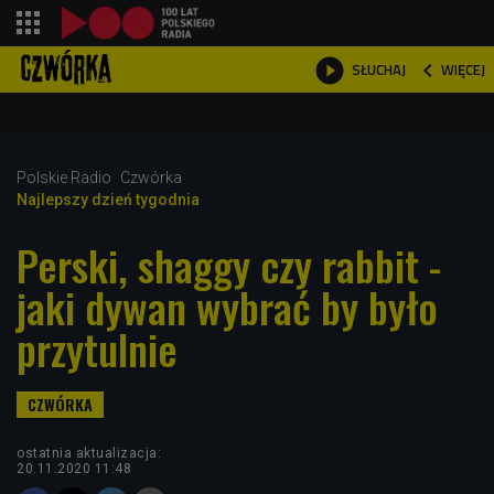
shopping_cart



WIĘCEJ
SŁUCHAJ

Polskie Radio
Czwórka
Najlepszy dzień tygodnia
Perski, shaggy czy rabbit -
jaki dywan wybrać by było
przytulnie
ostatnia aktualizacja:
20.11.2020 11:48