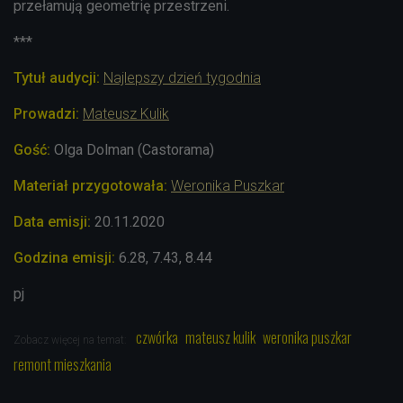
przełamują geometrię przestrzeni.
***
Tytuł audycji:
Najlepszy dzień tygodnia
Prowadzi:
Mateusz Kulik
Gość:
Olga Dolman (Castorama)
Materiał przygotowała:
Weronika Puszkar
Data emisji:
20.11.2020
Godzina emisji:
6.28, 7.43, 8.44
pj
czwórka
mateusz kulik
weronika puszkar
Zobacz więcej na temat:
remont mieszkania