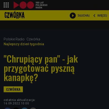
shopping_cart



WIĘCEJ
SŁUCHAJ

Polskie Radio
Czwórka
Najlepszy dzień tygodnia
"Chrupiący pan" - jak
przygotować pyszną
kanapkę?
ostatnia aktualizacja:
16.09.2022 10:00