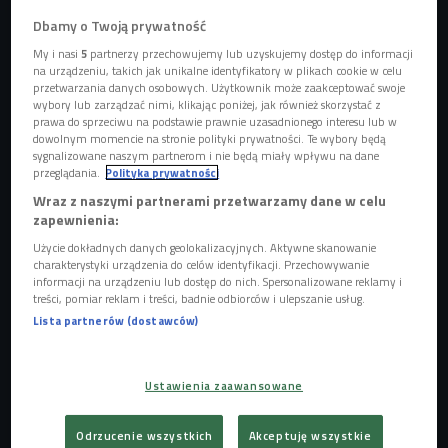
Dbamy o Twoją prywatność
Croque monsieur, czyli kanapki o nazwie "Chrupiący pan"
Foto:
My i nasi
5
partnerzy przechowujemy lub uzyskujemy dostęp do informacji
Shutterstock.com
na urządzeniu, takich jak unikalne identyfikatory w plikach cookie w celu
przetwarzania danych osobowych. Użytkownik może zaakceptować swoje
Croque Monsieur to kanapka, która, według wielu,
wybory lub zarządzać nimi, klikając poniżej, jak również skorzystać z
zrewolucjonizowała podejście do tematu śniadań. - To jest
prawa do sprzeciwu na podstawie prawnie uzasadnionego interesu lub w
dowolnym momencie na stronie polityki prywatności. Te wybory będą
proste danie, które można łatwo zrobić, do jego wykonania
sygnalizowane naszym partnerom i nie będą miały wpływu na dane
używamy tylko trzech składników - mówi David Gaboriaud,
przeglądania.
Polityka prywatności
francuski szef kuchni. - Nie wymaga za długiej obróbki
Wraz z naszymi partnerami przetwarzamy dane w celu
zapewnienia:
termicznej. Po wykonaniu uzyskujemy pyszną przekąskę,
którą można zjeść o różnych porach dnia i nocy.
Użycie dokładnych danych geolokalizacyjnych. Aktywne skanowanie
charakterystyki urządzenia do celów identyfikacji. Przechowywanie
Croque Monsieur
informacji na urządzeniu lub dostęp do nich. Spersonalizowane reklamy i
treści, pomiar reklam i treści, badnie odbiorców i ulepszanie usług.
Do wykonania tego szybkiego dania potrzebujemy chleba
Lista partnerów (dostawców)
tostowego, szynki wieprzowej i sera typu Gruyère lub
innego żółtego. Może być krojony w cienkie plastry lub
Ustawienia zaawansowane
starty, żeby łatwo się rozpuścił pod wpływem ciepła.
Odrzucenie wszystkich
Akceptuję wszystkie
-
Kroimy pieczywo tostowe, niektórzy pozbywają się