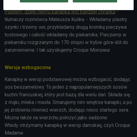
twardszych skórek i pozostawiają sam miąższ. Smarujemy
masłem, dzięki niemu kanapka jest bardziej chrupka
-
tłumaczy rozmówca Mateusza Kulika. - Wkładamy plastry
szynki i trzemy ser, przykładamy drugą kromkę pieczywa
tostowego i całość wkładamy do piekarnika. Pieczemy w
piekarniku rozgrzanym do 170 stopni w trybie góra-dół do
zarumienienia. I tak uzyskujemy Croque Monsieur.
Wersja wzbogacona
Kanapkę w wersji podstawowej można wzbogacić, dodając
sos beszamelowy. To jeden z najpopularniejszych sosów
kuchni francuskiej, który jest bazą dla wielu dań. Składa się
z mąki, mleka i masła. Smarujemy nim wnętrze kanapki, a po
jej zrobieniu również wierzch, dodając nieco startego sera.
Można także na wierzchu położyć jajko sadzone.
Wtedy otrzymamy kanapkę w wersji damskiej, czyli C
roque
Madame.