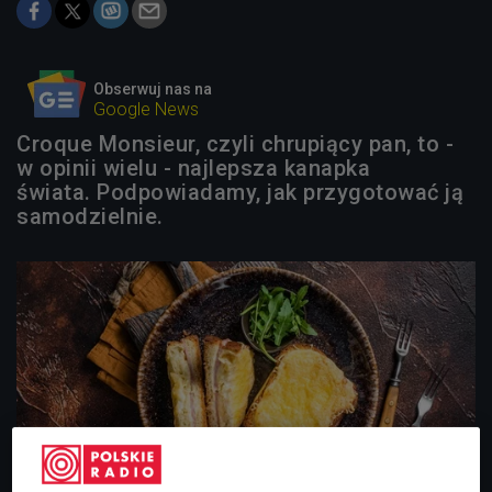
Obserwuj nas na
Google News
Croque Monsieur, czyli chrupiący pan, to -
w opinii wielu - najlepsza kanapka
świata. Podpowiadamy, jak przygotować ją
samodzielnie.