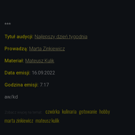
***
Tytuł audycji:
Najlepszy dzień tygodnia
Prowadzą:
Marta Zinkiewicz
Materiał:
Mateusz Kulik
Data emisji:
16.09.2022
Godzina emisji:
7.17
aw/kd
czwórka
kulinaria
gotowanie
hobby
Zobacz więcej na temat:
marta zinkiewicz
mateusz kulik