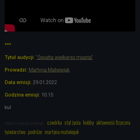
***
Tytuł audycji:
"Światła wielkiego miasta"
Prowadzi:
Martyna Matwiejuk
Data emisji:
29.01.2022
Godzina emisji:
10.15
kul
czwórka
styl życia
hobby
aktywność fizyczna
Zobacz więcej na temat:
łyżwiarstwo
podróże
martyna matwiejuk