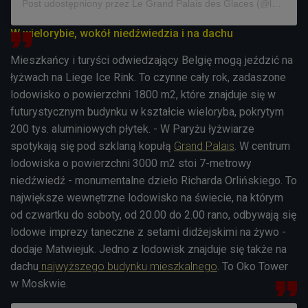
Post udostępniony przez Le Grand Palais des Glaces (@legrandpalaisdesglaces)
W wielorybie, wokół niedźwiedzia i na dachu
Mieszkańcy i turyści odwiedzający Belgię mogą jeździć na
łyżwach na Liege Ice Rink. To czynne cały rok, zadaszone
lodowisko o powierzchni 1800 m2, które znajduje się w
futurystycznym budynku w kształcie wieloryba, pokrytym
200 tys. aluminiowych płytek. - W Paryżu łyżwiarze
spotykają się pod szklaną kopułą
Grand Palais
. W centrum
lodowiska o powierzchni 3000 m2 stoi 7-metrowy
niedźwiedź - monumentalne dzieło Richarda Orlińskiego. To
największe wewnętrzne lodowisko na świecie, na którym
od czwartku do soboty, od 20.00 do 2.00 rano, odbywają się
lodowe imprezy taneczne z setami didżejskimi na żywo -
dodaje Matwiejuk. Jedno z lodowisk znajduje się także na
dachu
najwyższego budynku mieszkalnego
. To Oko Tower
w Moskwie.