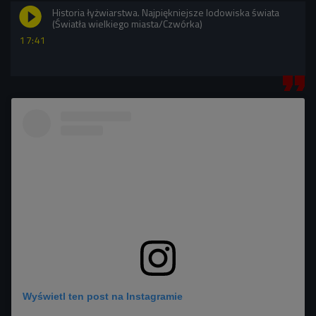
Historia łyżwiarstwa. Najpiękniejsze lodowiska świata
(Światła wielkiego miasta/Czwórka)
17:41
Wyświetl ten post na Instagramie