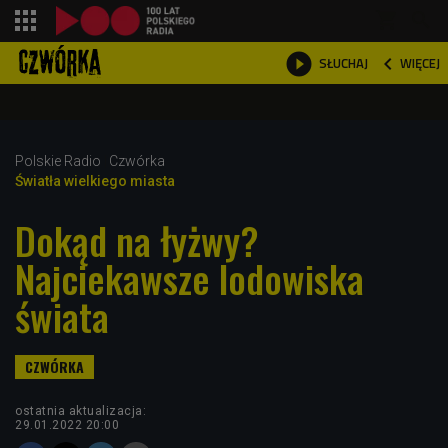
shopping_cart



WIĘCEJ
SŁUCHAJ

Polskie Radio
Czwórka
Światła wielkiego miasta
Dokąd na łyżwy?
Najciekawsze lodowiska
świata
ostatnia aktualizacja:
29.01.2022 20:00