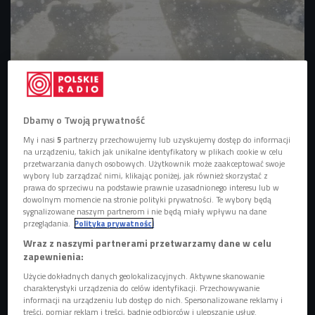
Zwykłe lodowisko to przeżytek. Fani łyżwiarstwa mogą ślizgać się na dachach,
jeziorach i w pałacach
Foto: Shuttersock.com/dom. publiczna/Pavel Ilyukhin
Jak wyglądać elegancko na lodzie?
Dbamy o Twoją prywatność
Łyżwy były znane człowiekowi od setek lat. Początkowo
My i nasi
5
partnerzy przechowujemy lub uzyskujemy dostęp do informacji
na urządzeniu, takich jak unikalne identyfikatory w plikach cookie w celu
ludność zamieszkująca północną część Europy wyrabiała
przetwarzania danych osobowych. Użytkownik może zaakceptować swoje
je z kości zwierząt. W XIII wieku w Holandii pojawiły się
wybory lub zarządzać nimi, klikając poniżej, jak również skorzystać z
prawa do sprzeciwu na podstawie prawnie uzasadnionego interesu lub w
pierwsze drewniane, z metalową płozą
. Wówczas ułatwiały
dowolnym momencie na stronie polityki prywatności. Te wybory będą
one przede wszystkim przemieszczanie się po taflach
sygnalizowane naszym partnerom i nie będą miały wpływu na dane
przeglądania.
Polityka prywatności
zamarzniętych jezior i stawów, a posługiwali się nimi
Wraz z naszymi partnerami przetwarzamy dane w celu
myśliwi i wojownicy. Stopniowo jednak zaczęli się
zapewnienia:
przekonywać do nich także zwykli ludzie, dla których
Użycie dokładnych danych geolokalizacyjnych. Aktywne skanowanie
ślizganie stało się formą rozrywki. - Na Wyspach
charakterystyki urządzenia do celów identyfikacji. Przechowywanie
Brytyjskich na łyżwach mogli jeździć przedstawiciele
informacji na urządzeniu lub dostęp do nich. Spersonalizowane reklamy i
treści, pomiar reklam i treści, badnie odbiorców i ulepszanie usług.
wszystkich klas, podczas gdy na Starym Kontynencie