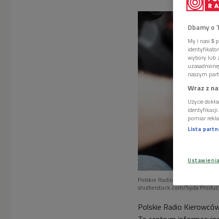
Dbamy o 
My i nasi
5
p
identyfikat
wybory lub z
uzasadnione
naszym part
Wraz z na
Użycie dokła
identyfikacj
pomiar rekla
Lista part
Ustawieni
Polskie Radio Kierowców ze z
shutterstock.com/Syda Produc
Polskie Radio Kierowców
To centrum informacyjne