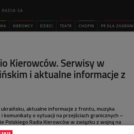
 RADIA SA
RKA
KIEROWCY
DZIECI
TEATR
CHOPIN
PR DLA ZAGRAN

dio Kierowców. Serwisy w
ińskim i aktualne informacje z
 ukraińsku, aktualne informacje z frontu, muzyka
i komunikaty o sytuacji na przejściach granicznych –
ie Polskiego Radia Kierowców w związku z wojną na
 do słuchania.