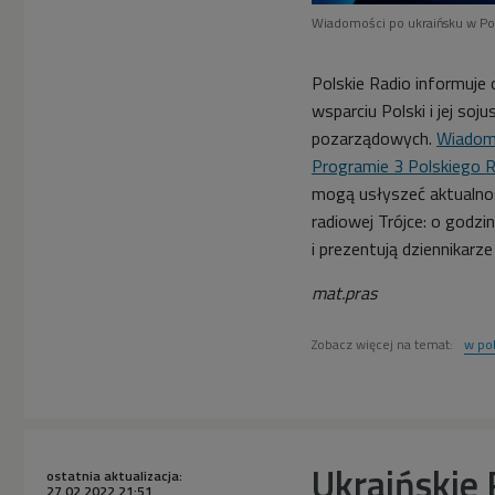
Wiadomości po ukraińsku w Po
Polskie Radio informuje
wsparciu Polski i jej soj
pozarządowych.
Wiadomo
Programie 3 Polskiego R
mogą usłyszeć aktualnoś
radiowej Trójce: o godz
i prezentują dziennikarze
mat.pras
Zobacz więcej na temat:
w pol
Ukraińskie
ostatnia aktualizacja:
27.02.2022 21:51