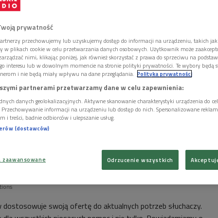
Twoją prywatność
artnerzy przechowujemy lub uzyskujemy dostęp do informacji na urządzeniu, takich jak
ory w plikach cookie w celu przetwarzania danych osobowych. Użytkownik może zaakcep
arządzać nimi, klikając poniżej, jak również skorzystać z prawa do sprzeciwu na podsta
go interesu lub w dowolnym momencie na stronie polityki prywatności. Te wybory będą 
nerom i nie będą miały wpływu na dane przeglądania.
Polityka prywatności
szymi partnerami przetwarzamy dane w celu zapewnienia:
dnych danych geolokalizacyjnych. Aktywne skanowanie charakterystyki urządzenia do ce
i. Przechowywanie informacji na urządzeniu lub dostęp do nich. Spersonalizowane reklamy 
m i treści, badnie odbiorców i ulepszanie usług.
nerów (dostawców)
a zaawansowane
Odrzucenie wszystkich
Akceptuj
mieniona ramówka w związku z sytuacją w Ukrainie
Foto:
tions
 dostosowuje swoją ofertę do aktualnych potrzeb słuchaczy.
 dla wszystkich niosących pomoc i nie tylko. Powiadamiamy o