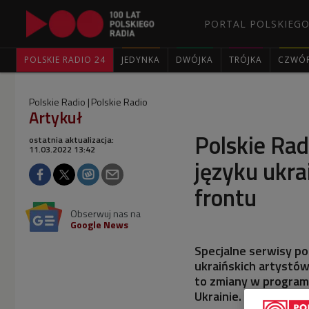
PORTAL POLSKIEGO
POLSKIE RADIO 24
JEDYNKA
DWÓJKA
TRÓJKA
CZWÓ
Polskie Radio
Polskie Radio
Artykuł
Polskie Ra
ostatnia aktualizacja:
11.03.2022 13:42
języku ukra
frontu
Obserwuj nas na
Google News
Specjalne serwisy po
ukraińskich artystów 
to zmiany w program
Ukrainie. Zapraszamy