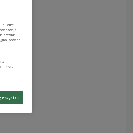
 unikalne
tować swoje
wie prawnie
sygnalizowane
lów
i treści,
ę wszystkie