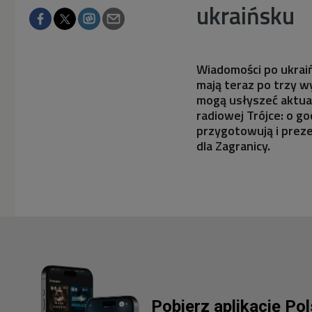
ukraińsku
Wiadomości po ukraiń
mają teraz po trzy w
mogą usłyszeć aktual
radiowej Trójce: o g
przygotowują i preze
dla Zagranicy.
Pobierz aplikację Po