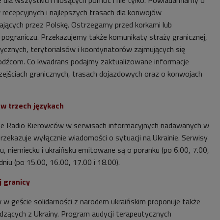
recepcyjnych i najlepszych trasach dla konwojów
ających przez Polskę. Ostrzegamy przed korkami lub
pograniczu. Przekazujemy także komunikaty straży granicznej,
dycznych, terytorialsów i koordynatorów zajmujących się
odźcom. Co kwadrans podajmy zaktualizowane informacje
rzejściach granicznych, trasach dojazdowych oraz o konwojach
 w trzech językach
ie Radio Kierowców w serwisach informacyjnych nadawanych w
rzekazuje wyłącznie wiadomości o sytuacji na Ukrainie. Serwisy
u, niemiecku i ukraińsku emitowane są o poranku (po 6.00, 7.00,
dniu (po 15.00, 16.00, 17.00 i 18.00).
j granicy
 w geście solidarności z narodem ukraińskim proponuje także
zących z Ukrainy. Program audycji terapeutycznych