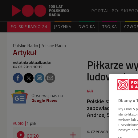
PORTAL POLSKIEGO
POLSKIE RADIO 24
JEDYNKA
DWÓJKA
TRÓJKA
CZWÓ
Polskie Radio
Polskie Radio
Artykuł
Piłkarze wy
ostatnia aktualizacja:
04.06.2011 10:19
ludowych
Obserwuj nas na
Google News
Polskie szkolnictwo 
Dbamy o 
zapowiada w "Sygnał
My i nasi
5
p
Andrzej Strzelecki.
identyfikat
wybory lub z
1 plik
AUDIO
uzasadnione
naszym part
4 czerwca 1811 roku Wo


00'20