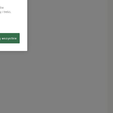
lów
i treści,
ę wszystkie