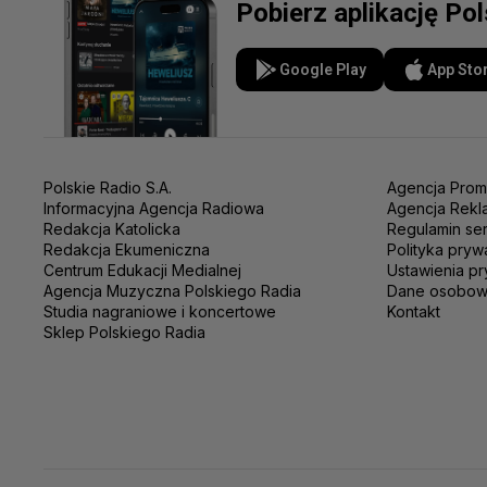
Pobierz aplikację Po
Google Play
App Sto
Polskie Radio S.A.
Agencja Prom
Informacyjna Agencja Radiowa
Agencja Rekl
Redakcja Katolicka
Regulamin se
Redakcja Ekumeniczna
Polityka pryw
Centrum Edukacji Medialnej
Ustawienia pr
Agencja Muzyczna Polskiego Radia
Dane osobo
Studia nagraniowe i koncertowe
Kontakt
Sklep Polskiego Radia