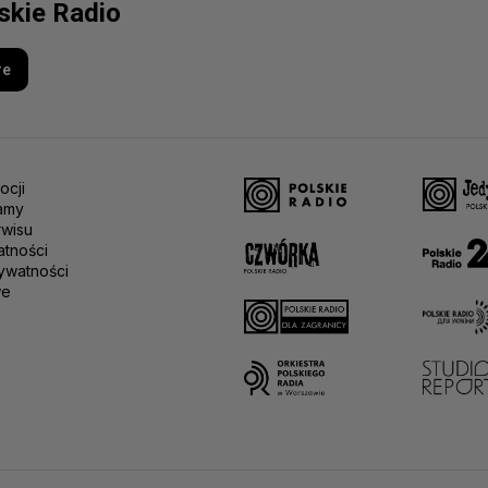
lskie Radio
re
ocji
amy
rwisu
atności
ywatności
we