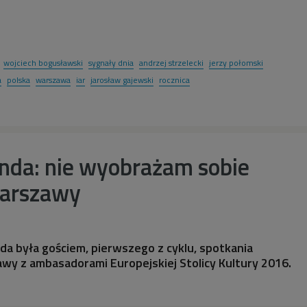
wojciech bogusławski
sygnały dnia
andrzej strzelecki
jerzy połomski
a
polska
warszawa
iar
jarosław gajewski
rocznica
anda: nie wyobrażam sobie
Warszawy
da była gościem, pierwszego z cyklu, spotkania
y z ambasadorami Europejskiej Stolicy Kultury 2016.