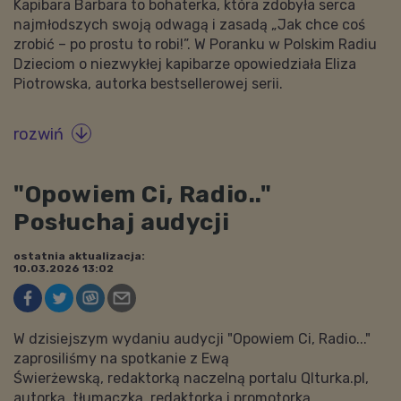
Kapibara Barbara to bohaterka, która zdobyła serca
najmłodszych swoją odwagą i zasadą „Jak chce coś
zrobić – po prostu to robi!”. W Poranku w Polskim Radiu
Dzieciom o niezwykłej kapibarze opowiedziała Eliza
Piotrowska, autorka bestsellerowej serii.
rozwiń

"Opowiem Ci, Radio.."
Posłuchaj audycji
ostatnia aktualizacja:
10.03.2026 13:02
W dzisiejszym wydaniu audycji "Opowiem Ci, Radio..."
zaprosiliśmy na spotkanie z Ewą
Świerżewską, redaktorką naczelną portalu Qlturka.pl,
autorką, tłumaczką, redaktorką i promotorką