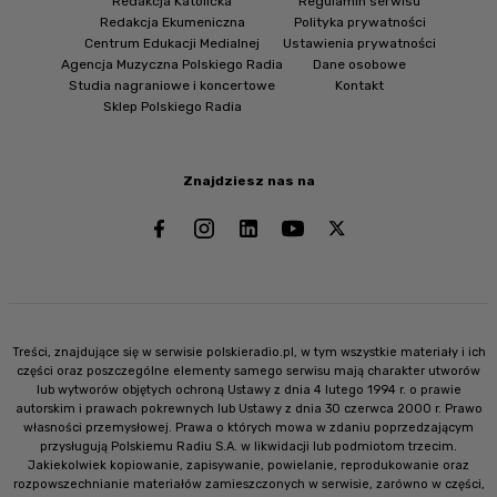
Redakcja Katolicka
Regulamin serwisu
Redakcja Ekumeniczna
Polityka prywatności
Centrum Edukacji Medialnej
Ustawienia prywatności
Agencja Muzyczna Polskiego Radia
Dane osobowe
Studia nagraniowe i koncertowe
Kontakt
Sklep Polskiego Radia
Znajdziesz nas na
Treści, znajdujące się w serwisie polskieradio.pl, w tym wszystkie materiały i ich
części oraz poszczególne elementy samego serwisu mają charakter utworów
lub wytworów objętych ochroną Ustawy z dnia 4 lutego 1994 r. o prawie
autorskim i prawach pokrewnych lub Ustawy z dnia 30 czerwca 2000 r. Prawo
własności przemysłowej. Prawa o których mowa w zdaniu poprzedzającym
przysługują Polskiemu Radiu S.A. w likwidacji lub podmiotom trzecim.
Jakiekolwiek kopiowanie, zapisywanie, powielanie, reprodukowanie oraz
rozpowszechnianie materiałów zamieszczonych w serwisie, zarówno w części,