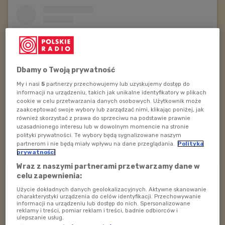
Dbamy o Twoją prywatność
My i nasi
5
partnerzy przechowujemy lub uzyskujemy dostęp do
informacji na urządzeniu, takich jak unikalne identyfikatory w plikach
cookie w celu przetwarzania danych osobowych. Użytkownik może
zaakceptować swoje wybory lub zarządzać nimi, klikając poniżej, jak
również skorzystać z prawa do sprzeciwu na podstawie prawnie
uzasadnionego interesu lub w dowolnym momencie na stronie
polityki prywatności. Te wybory będą sygnalizowane naszym
Wyświetl ten post na Instagramie
partnerom i nie będą miały wpływu na dane przeglądania.
Polityka
prywatności
Post udostępniony przez Polskie Radio Dzieciom (@polskieradio_dzieciom)
Wraz z naszymi partnerami przetwarzamy dane w
celu zapewnienia:
Więcej w rozmowie Marty Kawalec z Piotrem Banachem
- autorem, kompozytorem i producentem muzycznym,
Użycie dokładnych danych geolokalizacyjnych. Aktywne skanowanie
charakterystyki urządzenia do celów identyfikacji. Przechowywanie
w audycji „Kto z nami czyta” w Polskim Radiu Dzieciom.
informacji na urządzeniu lub dostęp do nich. Spersonalizowane
reklamy i treści, pomiar reklam i treści, badnie odbiorców i
ulepszanie usług.