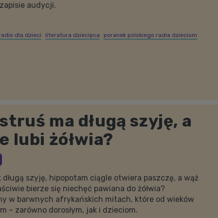
apisie audycji.
radio dla dzieci
literatura dziecięca
poranek polskiego radia dzieciom
struś ma długą szyję, a
e lubi żółwia?
 długą szyję, hipopotam ciągle otwiera paszczę, a wąż
aściwie bierze się niechęć pawiana do żółwia?
y w barwnych afrykańskich mitach, które od wieków
m – zarówno dorosłym, jak i dzieciom.