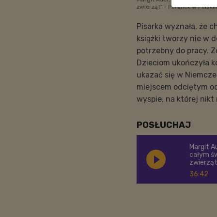
zwierząt" - Poranek w Polsk
Pisarka wyznała, że 
książki tworzy nie w 
potrzebny do pracy. Z
Dzieciom ukończyła ko
ukazać się w Niemczech
miejscem odciętym od 
wyspie, na której nikt
POSŁUCHAJ
Margit A
całym św
zwierzą
36:42