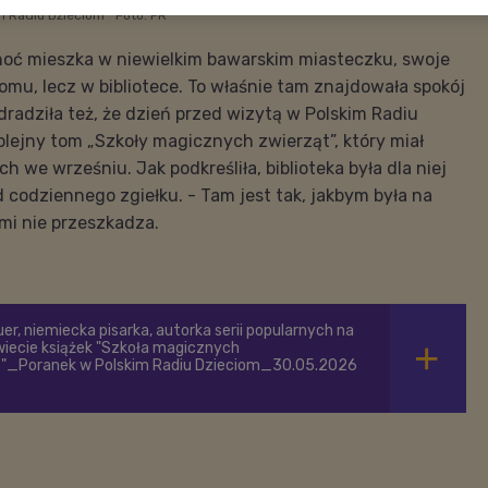
im Radiu Dzieciom
Foto: PR
choć mieszka w niewielkim bawarskim miasteczku, swoje
domu, lecz w bibliotece. To właśnie tam znajdowała spokój
dradziła też, że dzień przed wizytą w Polskim Radiu
lejny tom „Szkoły magicznych zwierząt”, który miał
 we wrześniu. Jak podkreśliła, biblioteka była dla niej
codziennego zgiełku. - Tam jest tak, jakbym była na
 mi nie przeszkadza.
uer, niemiecka pisarka, autorka serii popularnych na
iecie książek "Szkoła magicznych
t"_Poranek w Polskim Radiu Dzieciom_30.05.2026