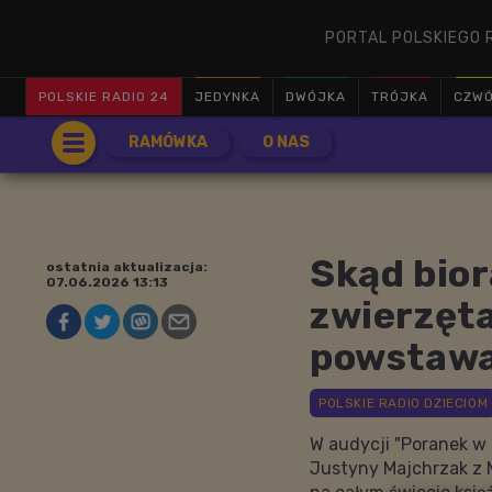
PORTAL POLSKIEGO 
POLSKIE RADIO 24
JEDYNKA
DWÓJKA
TRÓJKA
CZW
RAMÓWKA
O NAS
Skąd bior
ostatnia aktualizacja:
07.06.2026 13:13
zwierzęta
powstawan
W audycji "Poranek w
Justyny Majchrzak z M