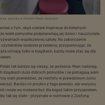
sarka, autorka w Polskim Radiu Dzieciom
wnież o tym, skąd czerpie inspiracje do kolejnych
 że wiele pomysłów podpowiadają jej dzieci i nauczyciele,
wyzwaniach współczesnej szkoły. Na zakończenie
h czytelników osobiste przesłanie, przypominając, że
ta istnieją tylko w książkach, każdy może stać się dla
ielem.
Polski tak bardzo się cieszę, że jesteście. Mam nadzieję,
ch książkach dużo dobrych pomysłów i że pomagają wam
. Chcę wam powiedzieć, że niestety w prawdziwym życiu
ierząt. Bardzo mi przykro z tego powodu, ale wszyscy
ół i może wy możecie być dla kogoś takim przyjacielem.
by tak się stało - przyznała w rozmowie z Justyną