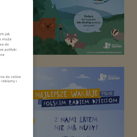
ch jak
ik może
awa do
e polityki
ane
nia do celów
 reklamy i