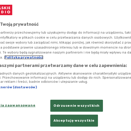
ążek "Szkoła magicznych zwierząt". W rozmowie
ch swojej pracy, inspiracjach do tworzenia kolejnych
ym, dlaczego magiczne zwierzęta podbiły serca dzieci na
 Twoją prywatność
artnerzy przechowujemy lub uzyskujemy dostęp do informacji na urządzeniu, taki
entyfikatory w plikach cookie w celu przetwarzania danych osobowych. Użytkown
ć swoje wybory lub zarządzać nimi, klikając poniżej, jak również skorzystać z pr
na podstawie prawnie uzasadnionego interesu lub w dowolnym momencie na stroni
i. Te wybory będą sygnalizowane naszym partnerom i nie będą miały wpływu na d
a.
Polityka prywatności
aszymi partnerami przetwarzamy dane w celu zapewnienia:
ładnych danych geolokalizacyjnych. Aktywne skanowanie charakterystyki urządze
ji. Przechowywanie informacji na urządzeniu lub dostęp do nich. Spersonalizowane
iar reklam i treści, badnie odbiorców i ulepszanie usług.
tnerów (dostawców)
nia zaawansowane
Odrzucenie wszystkich
Akceptuję wszystkie
ka, autorka serii popularnych na całym świecie książek "Szkoła magicznych