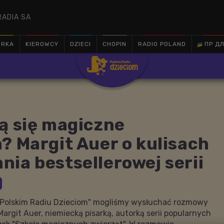
RADIA SA
ÓRKA
KIEROWCY
DZIECI
CHOPIN
RADIO POLAND
ПР ДЛ

ą się magiczne
? Margit Auer o kulisach
ia bestsellerowej serii
 Polskim Radiu Dzieciom" mogliśmy wysłuchać rozmowy
argit Auer, niemiecką pisarką, autorką serii popularnych