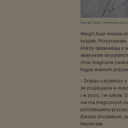
Margit Auer, niemiecka pi
Margit Auer mówiła ró
książek. Przyznawała,
którzy opowiadają o 
skierowała do polskic
choć magiczne zwierzę
kogoś ważnym przyjac
- Drodzy czytelnicy z 
że znajdujecie w moi
i w życiu, i w szkole
nie ma magicznych zw
potrzebujemy przyjaci
Bardzo chciałabym, że
Majchrzak.