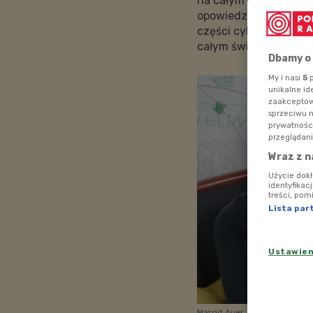
na całym świecie ksi
opowiedziała o kulisa
części cyklu oraz o t
całym świecie.
Dbamy o
My i nasi
5
p
unikalne id
zaakceptowa
sprzeciwu 
prywatnośc
przeglądani
Wraz z n
Użycie dok
identyfikac
treści, pom
Lista par
Ustawie
Margit Auer, niemiecka pisar