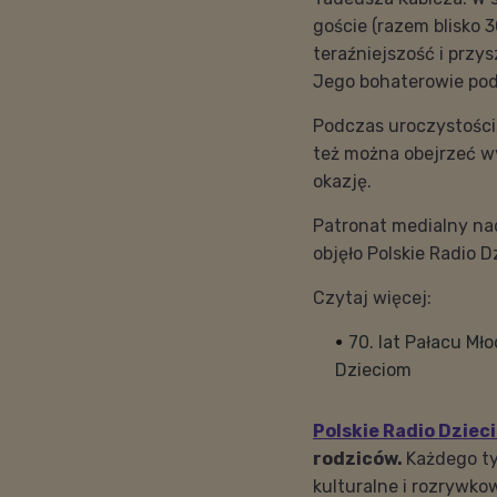
goście (razem blisko 3
teraźniejszość i przy
Jego bohaterowie pod
Podczas uroczystości,
też można obejrzeć w
okazję.
Patronat medialny na
objęło Polskie Radio D
Czytaj więcej:
70. lat Pałacu Mło
Dzieciom
Polskie Radio Dziec
rodziców.
Każdego ty
kulturalne i rozrywko