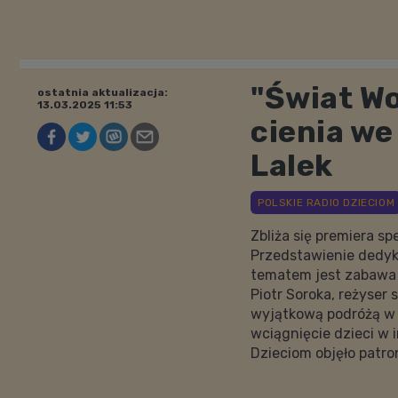
"Świat Wo
ostatnia aktualizacja:
13.03.2025 11:53
cienia w
Lalek
Zbliża się premiera s
Przedstawienie dedyk
tematem jest zabawa 
Piotr Soroka, reżyser
wyjątkową podróżą w 
wciągnięcie dzieci w 
Dzieciom objęło patr