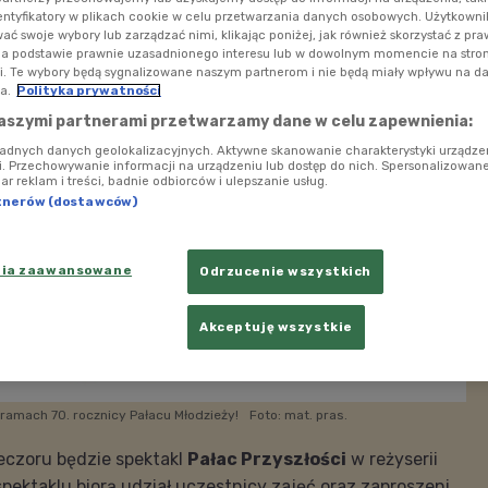
 medialny objęło Polskie Radio Dzieciom.
entyfikatory w plikach cookie w celu przetwarzania danych osobowych. Użytkown
ć swoje wybory lub zarządzać nimi, klikając poniżej, jak również skorzystać z pr
na podstawie prawnie uzasadnionego interesu lub w dowolnym momencie na stroni
i. Te wybory będą sygnalizowane naszym partnerom i nie będą miały wpływu na d
a.
Polityka prywatności
aszymi partnerami przetwarzamy dane w celu zapewnienia:
ładnych danych geolokalizacyjnych. Aktywne skanowanie charakterystyki urządze
ji. Przechowywanie informacji na urządzeniu lub dostęp do nich. Spersonalizowane
iar reklam i treści, badnie odbiorców i ulepszanie usług.
tnerów (dostawców)
nia zaawansowane
Odrzucenie wszystkich
Akceptuję wszystkie
 ramach 70. rocznicy Pałacu Młodzieży!
Foto: mat. pras.
czoru będzie spektakl
Pałac Przyszłości
w reżyserii
pektaklu biorą udział uczestnicy zajęć oraz zaproszeni