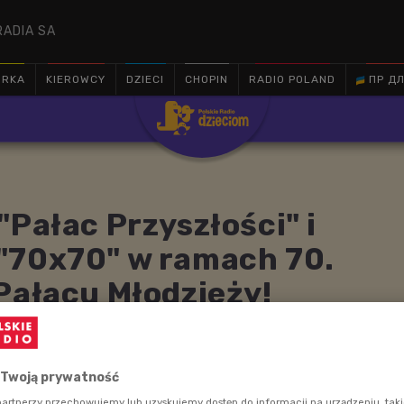
RADIA SA
ÓRKA
KIEROWCY
DZIECI
CHOPIN
RADIO POLAND
ПР ДЛ

"Pałac Przyszłości" i
"70x70" w ramach 70.
Pałacu Młodzieży!
 w Teatrze Wielkim - Operze Narodowej odbędzie się
 Twoją prywatność
 obchody 70. rocznicy powstania Pałacu Młodzieży
artnerzy przechowujemy lub uzyskujemy dostęp do informacji na urządzeniu, taki