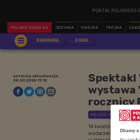
PORTAL POLSKIEGO 
POLSKIE RADIO 24
JEDYNKA
DWÓJKA
TRÓJKA
CZW
RAMÓWKA
O NAS
Spektakl 
ostatnia aktualizacja:
20.03.2025 11:13
wystawa 
rocznicy 
14 kwietnia 2025 roku
Dbamy o
wydarzenie wieńczące
My i nasi
5
p