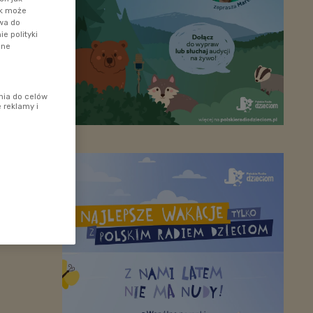
ik może
awa do
e polityki
ane
nia do celów
 reklamy i