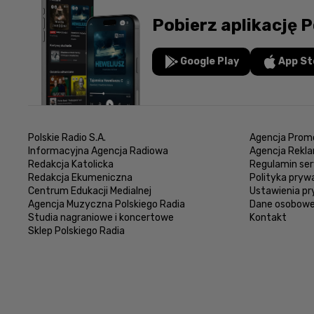
Pobierz aplikację P
Google Play
App St
Polskie Radio S.A.
Agencja Promo
Informacyjna Agencja Radiowa
Agencja Rekl
Redakcja Katolicka
Regulamin ser
Redakcja Ekumeniczna
Polityka pryw
Centrum Edukacji Medialnej
Ustawienia p
Agencja Muzyczna Polskiego Radia
Dane osobow
Studia nagraniowe i koncertowe
Kontakt
Sklep Polskiego Radia