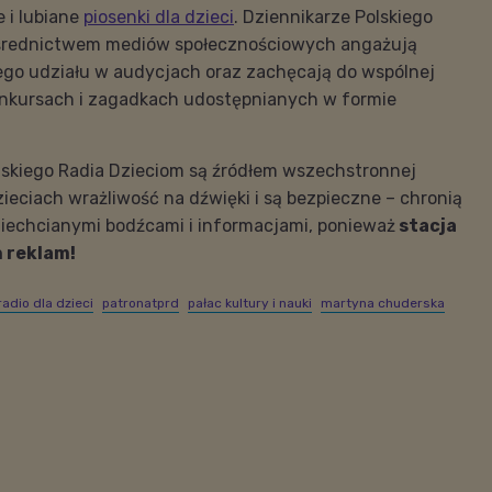
 i lubiane
piosenki dla dzieci
. Dziennikarze Polskiego
ośrednictwem mediów społecznościowych angażują
go udziału w audycjach oraz zachęcają do wspólnej
nkursach i zagadkach udostępnianych w formie
lskiego Radia Dzieciom są źródłem wszechstronnej
zieciach wrażliwość na dźwięki i są bezpieczne – chronią
iechcianymi bodźcami i informacjami, ponieważ
stacja
h reklam!
radio dla dzieci
patronatprd
pałac kultury i nauki
martyna chuderska