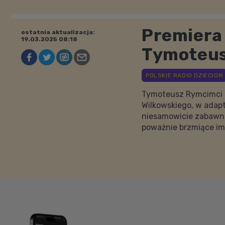
Premiera 
ostatnia aktualizacja:
19.03.2025 08:18
Tymoteus
Tymoteusz Rymcimci a
Wilkowskiego, w adapt
niesamowicie zabawn
poważnie brzmiące im