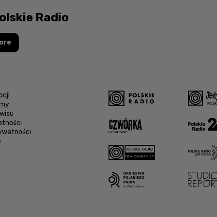
olskie Radio
ore
cji
amy
wisu
atności
rywatności
e