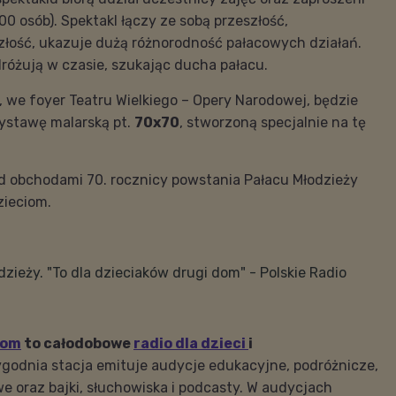
00 osób). Spektakl łączy ze sobą przeszłość,
szłość, ukazuje dużą różnorodność pałacowych działań.
różują w czasie, szukając ducha pałacu.
 we foyer Teatru Wielkiego – Opery Narodowej, będzie
ystawę malarską pt.
70x70
, stworzoną specjalnie na tę
d obchodami 70. rocznicy powstania Pałacu Młodzieży
zieciom.
dzieży. "To dla dzieciaków drugi dom" - Polskie Radio
iom
to całodobowe
radio dla dzieci
i
godnia stacja emituje audycje edukacyjne, podróżnicze,
we oraz bajki, słuchowiska i podcasty. W audycjach