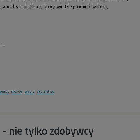
ja smukłego drakkara, który wiedzie promień światła,
ce
peszt
słońce
węgry
żeglarstwo
- nie tylko zdobywcy