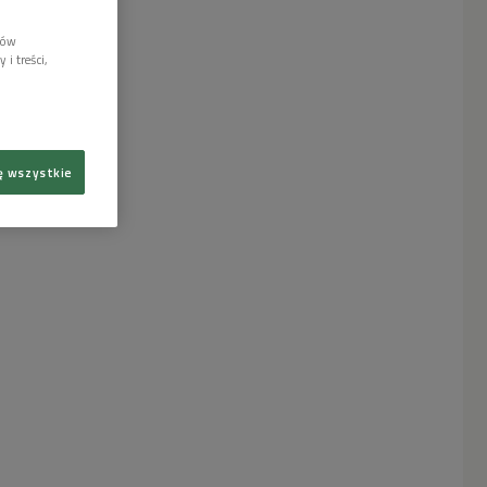
lów
i treści,
ę wszystkie