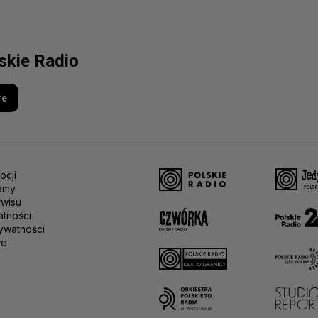
lskie Radio
re
ocji
amy
rwisu
atności
ywatności
we