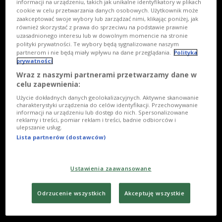
informacji na urządzeniu, takich jak unikalne identyfikatory w plikach
Polskie lato 1980
cookie w celu przetwarzania danych osobowych. Użytkownik może
zaakceptować swoje wybory lub zarządzać nimi, klikając poniżej, jak
również skorzystać z prawa do sprzeciwu na podstawie prawnie
uzasadnionego interesu lub w dowolnym momencie na stronie
polityki prywatności. Te wybory będą sygnalizowane naszym
partnerom i nie będą miały wpływu na dane przeglądania.
Polityka
prywatności
Wraz z naszymi partnerami przetwarzamy dane w
celu zapewnienia:
Użycie dokładnych danych geolokalizacyjnych. Aktywne skanowanie
charakterystyki urządzenia do celów identyfikacji. Przechowywanie
informacji na urządzeniu lub dostęp do nich. Spersonalizowane
reklamy i treści, pomiar reklam i treści, badnie odbiorców i
ulepszanie usług.
Lista partnerów (dostawców)
Ustawienia zaawansowane
Odrzucenie wszystkich
Akceptuję wszystkie