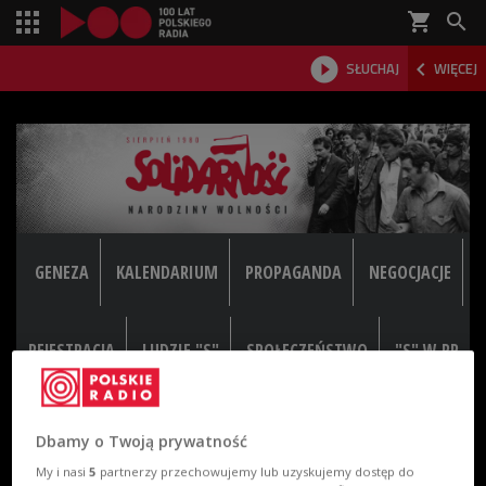
shopping_cart



SŁUCHAJ
WIĘCEJ

GENEZA
KALENDARIUM
PROPAGANDA
NEGOCJACJE
REJESTRACJA
LUDZIE "S"
SPOŁECZEŃSTWO
"S" W PR
Dbamy o Twoją prywatność
My i nasi
5
partnerzy przechowujemy lub uzyskujemy dostęp do