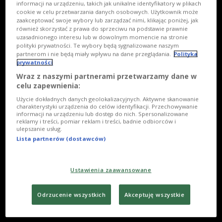
Polskie lato 1980
informacji na urządzeniu, takich jak unikalne identyfikatory w plikach
cookie w celu przetwarzania danych osobowych. Użytkownik może
zaakceptować swoje wybory lub zarządzać nimi, klikając poniżej, jak
również skorzystać z prawa do sprzeciwu na podstawie prawnie
uzasadnionego interesu lub w dowolnym momencie na stronie
polityki prywatności. Te wybory będą sygnalizowane naszym
partnerom i nie będą miały wpływu na dane przeglądania.
Polityka
prywatności
Wraz z naszymi partnerami przetwarzamy dane w
celu zapewnienia:
Użycie dokładnych danych geolokalizacyjnych. Aktywne skanowanie
charakterystyki urządzenia do celów identyfikacji. Przechowywanie
informacji na urządzeniu lub dostęp do nich. Spersonalizowane
reklamy i treści, pomiar reklam i treści, badnie odbiorców i
ulepszanie usług.
Lista partnerów (dostawców)
Ustawienia zaawansowane
Odrzucenie wszystkich
Akceptuję wszystkie