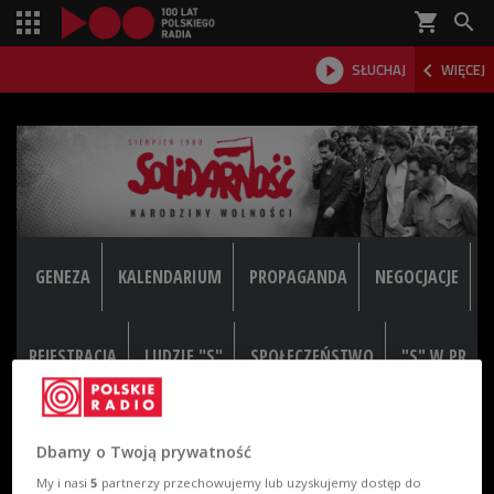
shopping_cart



SŁUCHAJ
WIĘCEJ

GENEZA
KALENDARIUM
PROPAGANDA
NEGOCJACJE
REJESTRACJA
LUDZIE "S"
SPOŁECZEŃSTWO
"S" W PR
Dbamy o Twoją prywatność
My i nasi
5
partnerzy przechowujemy lub uzyskujemy dostęp do