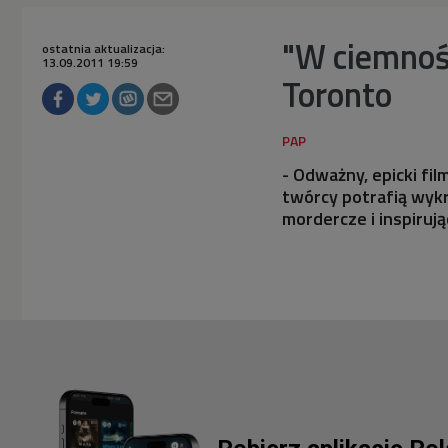
"W ciemnośc
ostatnia aktualizacja:
13.09.2011 19:59
Toronto
- Odważny, epicki fil
twórcy potrafią wykr
mordercze i inspirują