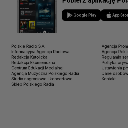
Pobierz aplikację Po
Google Play
App Sto
Polskie Radio S.A.
Agencja Prom
Informacyjna Agencja Radiowa
Agencja Rekl
Redakcja Katolicka
Regulamin se
Redakcja Ekumeniczna
Polityka pryw
Centrum Edukacji Medialnej
Ustawienia pr
Agencja Muzyczna Polskiego Radia
Dane osobo
Studia nagraniowe i koncertowe
Kontakt
Sklep Polskiego Radia