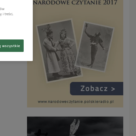
lów
i treści,
ę wszystkie