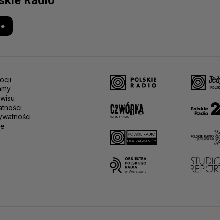
lskie Radio
re
ocji
amy
rwisu
atności
ywatności
we