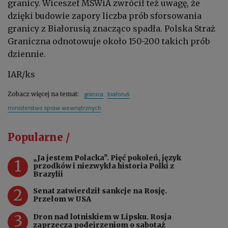
granicy. Wiceszef MSWiA zwrócił też uwagę, że
dzięki budowie zapory liczba prób sforsowania
granicy z Białorusią znacząco spadła. Polska Straż
Graniczna odnotowuje około 150-200 takich prób
dziennie.
IAR/ks
granica
białoruś
Zobacz więcej na temat:
ministerstwo spraw wewnętrznych
Popularne /
„Ja jestem Polacka”. Pięć pokoleń, język
1
przodków i niezwykła historia Polki z
Brazylii
2
Senat zatwierdził sankcje na Rosję.
Przełom w USA
3
Dron nad lotniskiem w Lipsku. Rosja
zaprzecza podejrzeniom o sabotaż