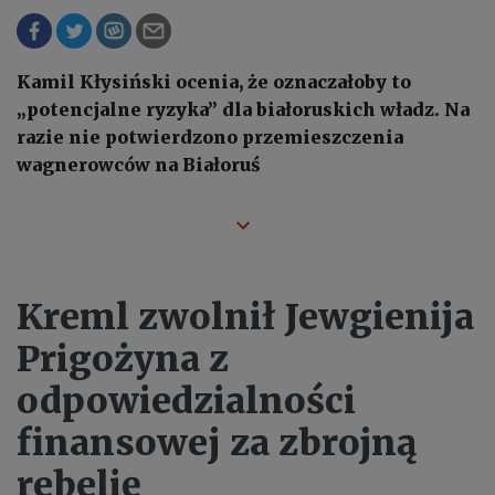
Kamil Kłysiński ocenia, że oznaczałoby to
„potencjalne ryzyka” dla białoruskich władz. Na
razie nie potwierdzono przemieszczenia
wagnerowców na Białoruś
Kreml zwolnił Jewgienija
Prigożyna z
odpowiedzialności
finansowej za zbrojną
rebelię