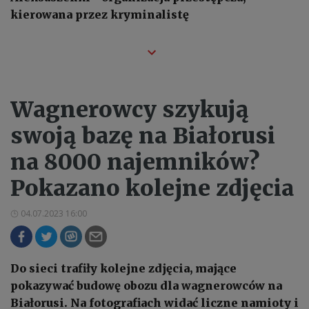
kierowana przez kryminalistę
Wagnerowcy szykują
swoją bazę na Białorusi
na 8000 najemników?
Pokazano kolejne zdjęcia
04.07.2023 16:00
Do sieci trafiły kolejne zdjęcia, mające
pokazywać budowę obozu dla wagnerowców na
Białorusi. Na fotografiach widać liczne namioty i