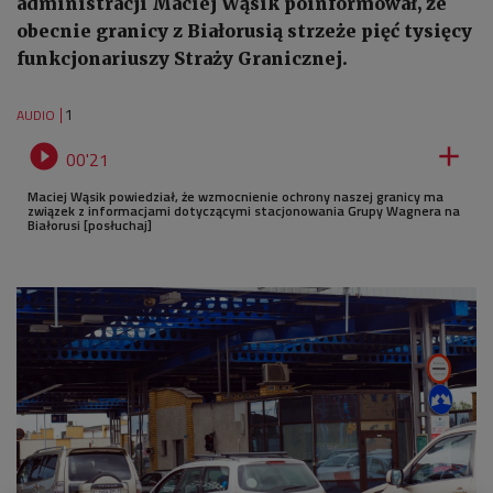
administracji Maciej Wąsik poinformował, że
obecnie granicy z Białorusią strzeże pięć tysięcy
funkcjonariuszy Straży Granicznej.
1
AUDIO


00'21
Maciej Wąsik powiedział, że wzmocnienie ochrony naszej granicy ma
związek z informacjami dotyczącymi stacjonowania Grupy Wagnera na
Białorusi [posłuchaj]