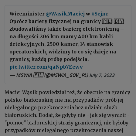
Wiceminister
@WasikMaciej
w
#Sejm
:
Oprócz bariery fizycznej na granicy 🇵🇱|🇧🇾
zbudowaliśmy także barierę elektroniczną –
na długości 206 km mamy 400 km kabli
detekcyjnych, 2500 kamer, 14 stanowisk
operatorskich, widzimy to co się dzieje na
granicy, każdą próbę podejścia.
pic.twitter.com/qaNpb7Eewv
— MSWiA 🇵🇱 (@MSWiA_GOV_PL)
July 7, 2023
Maciej Wąsik powiedział też, że obecnie na granicy
polsko-białoruskiej nie ma przypadków prób jej
nielegalnego przekroczenia bez udziału służb
białoruskich. Dodał, że gdyby nie - jak się wyraził -
"pomoc" białoruskiej straży granicznej, nie byłoby
przypadków nielegalnego przekroczenia naszej