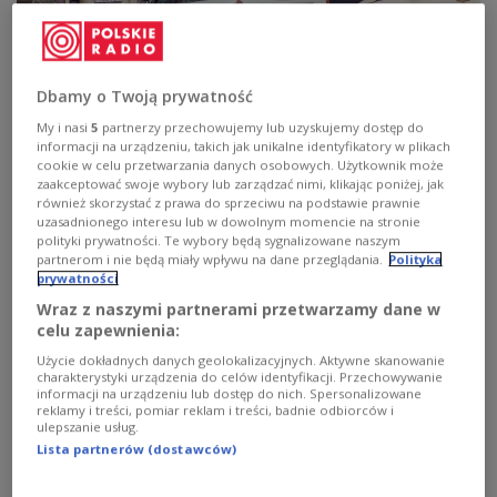
zdjęcie ilustracyjne
Shutterstock/BY-_-BY
Dbamy o Twoją prywatność
Wiceminister spraw wewnętrznych i
My i nasi
5
partnerzy przechowujemy lub uzyskujemy dostęp do
administracji
Maciej Wąsik
poinformował, że
informacji na urządzeniu, takich jak unikalne identyfikatory w plikach
obecnie granicy z Białorusią strzeże pięć tysięcy
cookie w celu przetwarzania danych osobowych. Użytkownik może
zaakceptować swoje wybory lub zarządzać nimi, klikając poniżej, jak
funkcjonariuszy Straży Granicznej. Dodał, że
również skorzystać z prawa do sprzeciwu na podstawie prawnie
wspiera ich dwa i pół tysiąca żołnierzy oraz
uzasadnionego interesu lub w dowolnym momencie na stronie
polityki prywatności. Te wybory będą sygnalizowane naszym
policjantów, w tym antyterroryści. Odpowiadając
partnerom i nie będą miały wpływu na dane przeglądania.
Polityka
na pytania posłów w sprawach bieżących Maciej
prywatności
Wąsik powiedział, że wzmocnienie ochrony naszej
Wraz z naszymi partnerami przetwarzamy dane w
celu zapewnienia:
granicy ma związek z informacjami dotyczącymi
stacjonowania Grupy Wagnera na Białorusi.
Użycie dokładnych danych geolokalizacyjnych. Aktywne skanowanie
charakterystyki urządzenia do celów identyfikacji. Przechowywanie
"Wyobrażamy sobie taką sytuację, że ta grupa
informacji na urządzeniu lub dostęp do nich. Spersonalizowane
reklamy i treści, pomiar reklam i treści, badnie odbiorców i
będzie użyta do destabilizacji granicy polsko-
ulepszanie usług.
białoruskiej" - powiedział.
Lista partnerów (dostawców)