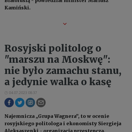
Białorusią - powiedział minister Mariusz
Kamiński.
Rosyjski politolog o
"marszu na Moskwę":
nie było zamachu stanu,
a jedynie walka o kasę
04.07.2023 08:37
Najemnicza „Grupa Wagnera”, to w ocenie
rosyjskiego politologa i ekonomisty Siergieja
Aleksaszenki - organizacja przestępcza,