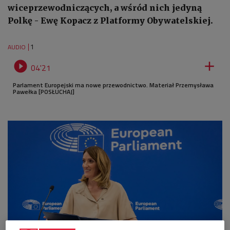
wiceprzewodniczących, a wśród nich jedyną
Polkę - Ewę Kopacz z Platformy Obywatelskiej.
1
AUDIO


04'21
Parlament Europejski ma nowe przewodnictwo. Materiał Przemysława
Pawełka [POSŁUCHAJ]