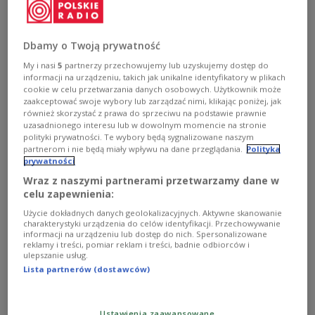
Roberta Metsola ponownie przewodniczącą Parlamentu
Dbamy o Twoją prywatność
Europejskiego
© European Union 2024 - źródło: PE
My i nasi
5
partnerzy przechowujemy lub uzyskujemy dostęp do
informacji na urządzeniu, takich jak unikalne identyfikatory w plikach
Roberta Metsola, która pozostanie na tym
cookie w celu przetwarzania danych osobowych. Użytkownik może
stanowisku przez kolejne 2,5 roku, została
zaakceptować swoje wybory lub zarządzać nimi, klikając poniżej, jak
wybrana we wtorek na inauguracyjnej sesji
również skorzystać z prawa do sprzeciwu na podstawie prawnie
uzasadnionego interesu lub w dowolnym momencie na stronie
plenarnej w Strasburgu. Pochodząca z Malty
polityki prywatności. Te wybory będą sygnalizowane naszym
kandydatka Europejskiej Partii Ludowej została
partnerom i nie będą miały wpływu na dane przeglądania.
Polityka
prywatności
przewodniczącą Parlamentu Europejskiego
Wraz z naszymi partnerami przetwarzamy dane w
ponownie.
celu zapewnienia:
Użycie dokładnych danych geolokalizacyjnych. Aktywne skanowanie
charakterystyki urządzenia do celów identyfikacji. Przechowywanie
Przed głosowaniem w Strasburgu Roberta Metsola
informacji na urządzeniu lub dostęp do nich. Spersonalizowane
mówiła o oczekiwaniach świata wobec
reklamy i treści, pomiar reklam i treści, badnie odbiorców i
ulepszanie usług.
Europy:
Ludzie będą szukać u nas wskazówek -
Lista partnerów (dostawców)
niezależnie od tego, czy będzie chodziło o obronę
naszych wartości i praworządności, o pozostanie
silnym orędownikiem potrzeb Ukrainy, czy też o
Ustawienia zaawansowane