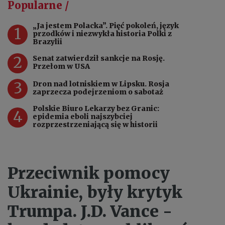
Popularne /
„Ja jestem Polacka”. Pięć pokoleń, język
1
przodków i niezwykła historia Polki z
Brazylii
2
Senat zatwierdził sankcje na Rosję.
Przełom w USA
3
Dron nad lotniskiem w Lipsku. Rosja
zaprzecza podejrzeniom o sabotaż
Polskie Biuro Lekarzy bez Granic:
4
epidemia eboli najszybciej
rozprzestrzeniającą się w historii
Przeciwnik pomocy
Ukrainie, były krytyk
Trumpa. J.D. Vance -