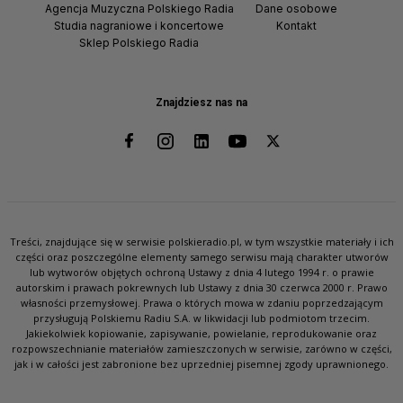
Agencja Muzyczna Polskiego Radia
Dane osobowe
Studia nagraniowe i koncertowe
Kontakt
Sklep Polskiego Radia
Znajdziesz nas na
Treści, znajdujące się w serwisie polskieradio.pl, w tym wszystkie materiały i ich
części oraz poszczególne elementy samego serwisu mają charakter utworów
lub wytworów objętych ochroną Ustawy z dnia 4 lutego 1994 r. o prawie
autorskim i prawach pokrewnych lub Ustawy z dnia 30 czerwca 2000 r. Prawo
własności przemysłowej. Prawa o których mowa w zdaniu poprzedzającym
przysługują Polskiemu Radiu S.A. w likwidacji lub podmiotom trzecim.
Jakiekolwiek kopiowanie, zapisywanie, powielanie, reprodukowanie oraz
rozpowszechnianie materiałów zamieszczonych w serwisie, zarówno w części,
jak i w całości jest zabronione bez uprzedniej pisemnej zgody uprawnionego.