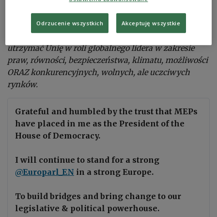
mocny głos człowieczeństwa na Bliskim Wschodzie
w szukaniu sposobu na zaprowadzenie tam trwałego
Odrzucenie wszystkich
Akceptuję wszystkie
pokoju. Musimy dotrzymać naszych zobowiązań i
utrzymać Unię w roli globalnego lidera w zakresie
praw, równości, bezpieczeństwa, klimatu, możliwości
ORAZ konkurencyjnych, wolnych, ale uczciwych
rynków.
Grateful and humbled by the trust that MEPs
have placed in me as the President of the
House of Democracy.
I will continue to stand for a strong
@Europarl_EN
in a strong Europe.
To build bridges and bring change to our
legislative & political powerhouse.