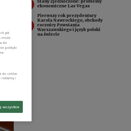
3
Stany Zjednoczone: problemy
 obu
ekonomiczne Las Vegas
Pierwszy rok prezydentury
Karola Nawrockiego, obchody
4
rocznicy Powstania
Warszawskiego i język polski
ch jak
na świecie
ik może
wa do
e polityki
ane
ia do celów
 reklamy i
ę wszystkie