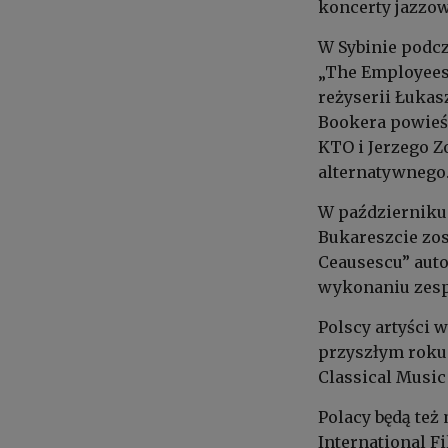
koncerty jazzow
W Sybinie podc
„The Employees
reżyserii Łuka
Bookera powieśc
KTO i Jerzego Z
alternatywnego
W październiku
Bukareszcie zos
Ceausescu” auto
wykonaniu zesp
Polscy artyści 
przyszłym roku 
Classical Music
Polacy będą też
International Fi