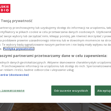
st to okazja do zaprezentowania dorobku kulturalnego
 pogłębienia współpracy.
 Twoją prywatność
artnerzy przechowujemy lub uzyskujemy dostęp do informacji na urządzeniu, taki
entyfikatory w plikach cookie w celu przetwarzania danych osobowych. Użytkown
ć swoje wybory lub zarządzać nimi, klikając poniżej, jak również skorzystać z pra
na podstawie prawnie uzasadnionego interesu lub w dowolnym momencie na stroni
i. Te wybory będą sygnalizowane naszym partnerom i nie będą miały wpływu na d
a.
Polityka prywatności
aszymi partnerami przetwarzamy dane w celu zapewnienia:
adnych danych geolokalizacyjnych. Aktywne skanowanie charakterystyki urządzen
ji. Przechowywanie informacji na urządzeniu lub dostęp do nich. Spersonalizowane
iar reklam i treści, badnie odbiorców i ulepszanie usług.
tnerów (dostawców)
a zaawansowane
Odrzucenie wszystkich
Akceptuj