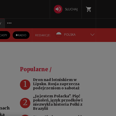
SŁUCHAJ
Y
POLSKA
CASTY
RADIO
REDAKCJE:
ENGLISH
БЕЛАРУСКАЯ
Popularne /
DEUTSCH
Dron nad lotniskiem w
1
Lipsku. Rosja zaprzecza
РУССКИЙ
podejrzeniom o sabotaż
„Ja jestem Polacka”. Pięć
2
УКРАЇНСЬКА
pokoleń, język przodków i
niezwykła historia Polki z
amach
Brazylii
ka