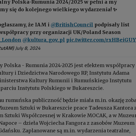
alny Polska-Rumunia 2024/2025 w pełni a my
my się do kolejnego wielkiego wydarzenia! ✨
 ogłaszamy, że IAM i
@BritishCouncil
podpisały list
 współpracy przy organizacji UK/Poland Season
_London
@kultura_gov_pl
pic.twitter.com/rxHBeiGUY
tutAM)
July 8, 2024
y Polska - Rumunia 2024-2025 jest efektem współpracy
ltury i Dziedzictwa Narodowego RP, Instytutu Adama
inisterstwa Kultury Rumunii i Rumuńskiego Instytutu
sparciu Instytutu Polskiego w Bukareszcie.
 rumuńska publiczność będzie miała m.in. okazję zob
zeum Sztuki w Bukareszcie prace Tadeusza Kantora 
m Sztuki Współczesnej w Krakowie MOCAK, a w Muze
-Napoce – dzieła Wojciecha Fangora z zasobów Muzeum
dańsku. Zaplanowane są m.in. wydarzenia teatralne,