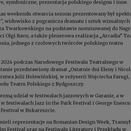
e, symfoniczne, prezentacja polskiego designu i inne.
zas weekendu otwarcia sezonu prezentowany był spekt
", widowisko z pogranicza dramatu i sztuk wizualnych
sza Twarkowskiego na podstawie nominowanej do Nagr
i Olgi Ravn, a także plenerowa realizacja „Arcadia” Te
onia, jednego z czołowych twórców polskiego teatru
.
 2024 podczas Narodowego Festiwalu Teatralnego w
tanie przedstawiony dramat „Ostatnie dni Eleny i Nicol
rstwa Julii Holewińskiej, w reżyserii Wojciecha Farugi,
ołu Teatru Polskiego z Bydgoszczy.
wezmą udział w festiwalach jazzowych w Garanie, a w
w festiwalach Jazz in the Park Festival i George Enescu
 Festival w Bukareszcie.
 mieli reprezentacje na Romanian Design Week, Transyl
lm Festival oraz na Festiwalu Literatury i Przekładu w