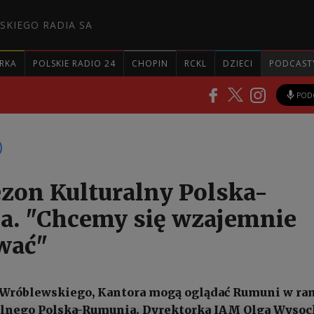
SKIEGO RADIA SA
RKA
POLSKIE RADIO 24
CHOPIN
RCKL
DZIECI
PODCAST
POD
zon Kulturalny Polska-
. "Chcemy się wzajemnie
wać"
, Wróblewskiego, Kantora mogą oglądać Rumuni w r
alnego Polska-Rumunia. Dyrektorka IAM Olga Wysoc