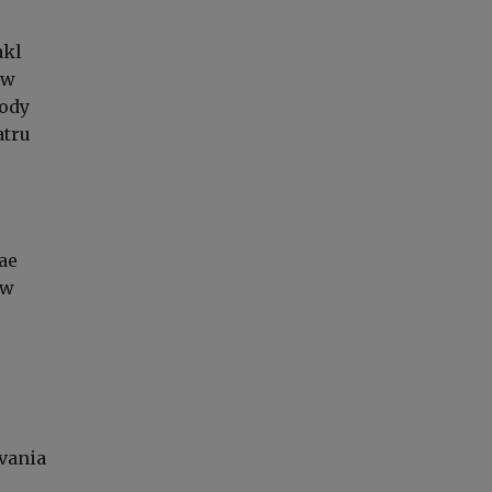
akl
 w
ody
atru
ae
 w
vania