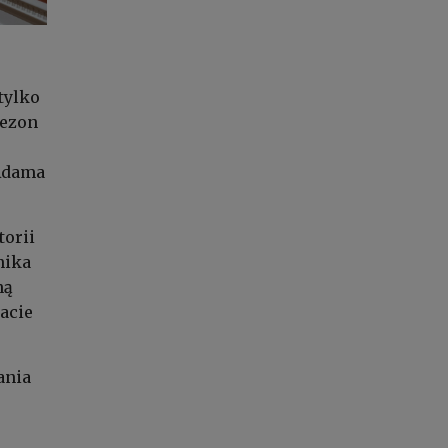
tylko
Sezon
 Adama
torii
nika
ną
acie
ania