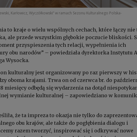
ewski, Karłowicz, Wyczółkowski” w ramach Sezonu Kulturalnego Polska-
ia to kraje o wielu wspólnych cechach, które łączy nie 
yka, ale przede wszystkim głębokie poczucie bliskości. 
oment przyspieszenia tych relacji, wypełnienia ich
ury obu narodów” – powiedziała dyrektorka Instytutu
ga Wysocka.
n kulturalny jest organizowany po raz pierwszy w his
zy oboma krajami. Trwa on od czerwca br. do paździer
 18 miesięcy odbędą się wydarzenia na dotąd niespotyka
alnej wymianie kulturalnej – zapowiedziano w komunik
liła, że ta impreza to okazja nie tylko do zaprezentow
lnego obu krajów, ale także do pogłębienia dialogu i
hcemy razem tworzyć, inspirować się i odkrywać nowe