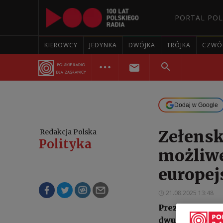
PORTAL POL
KIEROWCY
JEDYNKA
DWÓJKA
TRÓJKA
CZWÓ
Dodaj w Google
Zełensk
Redakcja Polska
Polityka
możliwe
europe
21.08.2025 13:48
Prezydent Ukra
dwustronne sp