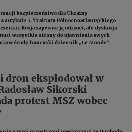
rancji bezpieczeństwa dla Ukrainy
 artykule 5. Traktatu Północnoatlantyckiego
zenia i Rosja zapewne ją odrzuci, ale dyskusja
musi wszystkie strony do ujawnienia swych
nia w środę francuski dziennik „Le Monde”.
i dron eksplodował w
 Radosław Sikorski
da protest MSZ wobec
y
enie naszej przestrzeni powietrznej ze Wschodu