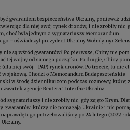
 być gwarantem bezpieczeństwa Ukrainy, ponieważ udzi
wierając dla niej swój rynek dronów, i nie zrobiły nic, 
rym, choć była jednym z sygnatariuszy Memorandum
ego – oświadczył prezydent Ukrainy Wołodymyr Zełens
y nie są wśród gwarantów? Po pierwsze, Chiny nie pom
ć tej wojny od samego początku. Po drugie, Chiny pom
c (dla niej swój - PAP) rynek dronów. Po trzecie, tu nie c
ść wojskową. Chodzi o Memorandum Budapeszteńskie –
nski w środę dziennikarzom podczas rozmowy, której 
czwartek agencje Reutera i Interfax-Ukraina.
ód sygnatariuszy i nie zrobiły nic, gdy zajęto Krym. Dla
y gwarantów, którzy nie pomagają Ukrainie i nie poma
dy naprawdę tego potrzebowaliśmy po 24 lutego (2022 rok
 Ukrainy.