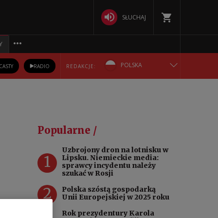
SŁUCHAJ
Y
POLSKA
CASTY
RADIO
REDAKCJE:
ENGLISH
БЕЛАРУСКАЯ
Popularne /
DEUTSCH
Uzbrojony dron na lotnisku w
1
Lipsku. Niemieckie media:
РУССКИЙ
sprawcy incydentu należy
szukać w Rosji
УКРАЇНСЬКА
2
Polska szóstą gospodarką
Unii Europejskiej w 2025 roku
jalne
Rok prezydentury Karola
głoby