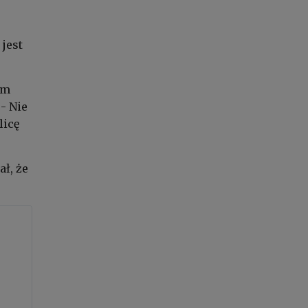
 jest
ym
- Nie
licę
ł, że