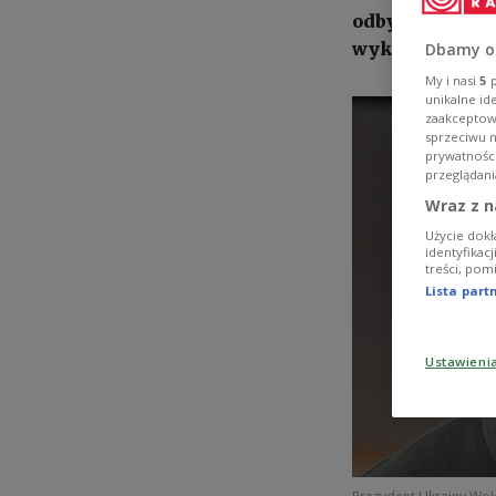
odbyć się w ne
wykluczył Mos
Dbamy o
My i nasi
5
p
unikalne id
zaakceptowa
sprzeciwu 
prywatnośc
przeglądani
Wraz z n
Użycie dokł
identyfikac
treści, pom
Lista par
Ustawieni