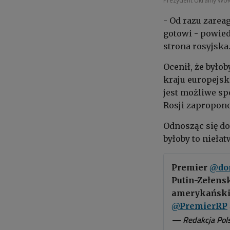
Prezydent Ukrainy Woł
- Od razu zare
gotowi - powied
strona rosyjska
Ocenił, że było
kraju europejsk
jest możliwe sp
Rosji zapropono
Odnosząc się do
byłoby to niełat
Premier
@do
Putin-Zełens
amerykańskie
@PremierRP
— Redakcja Pols