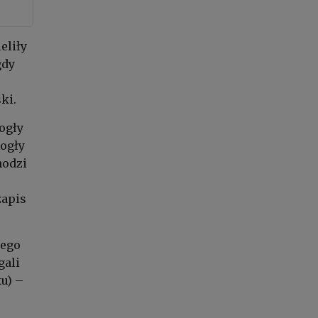
eliły
gdy
ki.
ogły
ogły
hodzi
zapis
tego
gali
u) –