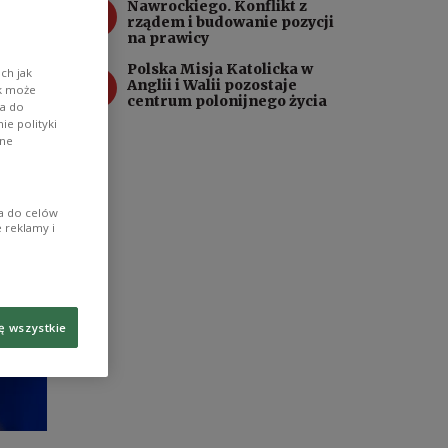
3
Nawrockiego. Konflikt z
nie
rządem i budowanie pozycji
na prawicy
Polska Misja Katolicka w
ch jak
4
Anglii i Walii pozostaje
ik może
centrum polonijnego życia
wa do
e polityki
ane
ia do celów
 reklamy i
ę wszystkie