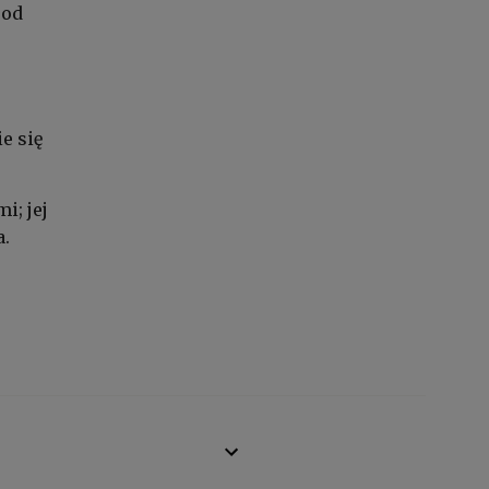
 od
e się
i; jej
a.