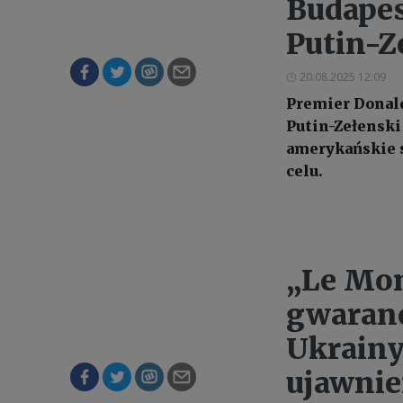
Budapes
Putin-Z
20.08.2025 12:09
Premier Donald
Putin-Zełenski
amerykańskie s
celu.
„Le Mon
gwaranc
Ukrainy
ujawnie