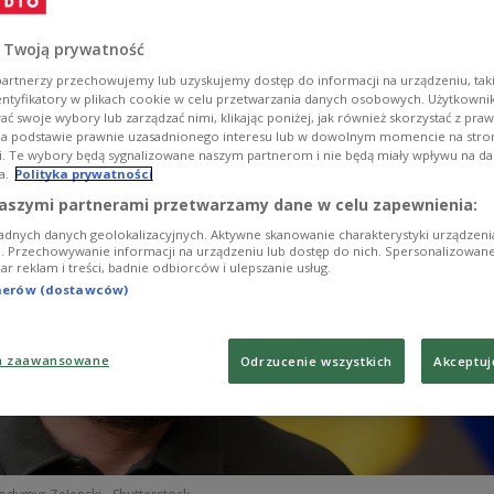
utralnym kraju europejskim, a także w Turcji. Ponow
kwę jako miejsce rozmów.
 Twoją prywatność
artnerzy przechowujemy lub uzyskujemy dostęp do informacji na urządzeniu, taki
entyfikatory w plikach cookie w celu przetwarzania danych osobowych. Użytkown
ć swoje wybory lub zarządzać nimi, klikając poniżej, jak również skorzystać z pra
na podstawie prawnie uzasadnionego interesu lub w dowolnym momencie na stroni
i. Te wybory będą sygnalizowane naszym partnerom i nie będą miały wpływu na d
a.
Polityka prywatności
aszymi partnerami przetwarzamy dane w celu zapewnienia:
adnych danych geolokalizacyjnych. Aktywne skanowanie charakterystyki urządzen
ji. Przechowywanie informacji na urządzeniu lub dostęp do nich. Spersonalizowane
iar reklam i treści, badnie odbiorców i ulepszanie usług.
tnerów (dostawców)
a zaawansowane
Odrzucenie wszystkich
Akceptuj