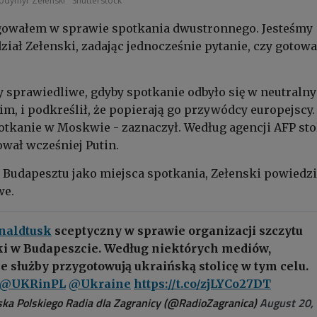
odymyr Zełenski
Shutterstock
agowałem w sprawie spotkania dwustronnego. Jesteśmy
ział Zełenski, zadając jednocześnie pytanie, czy gotowa
.
by sprawiedliwe, gdyby spotkanie odbyło się w neutraln
im, i podkreślił, że popierają go przywódcy europejscy. 
otkanie w Moskwie - zaznaczył. Według agencji AFP sto
wał wcześniej Putin.
 Budapesztu jako miejsca spotkania, Zełenski powiedzia
we.
naldtusk
sceptyczny w sprawie organizacji szczytu
ki w Budapeszcie. Według niektórych mediów,
 służby przygotowują ukraińską stolicę w tym celu.
@UKRinPL
@Ukraine
https://t.co/zjLYCo27DT
ka Polskiego Radia dla Zagranicy (@RadioZagranica)
August 20,