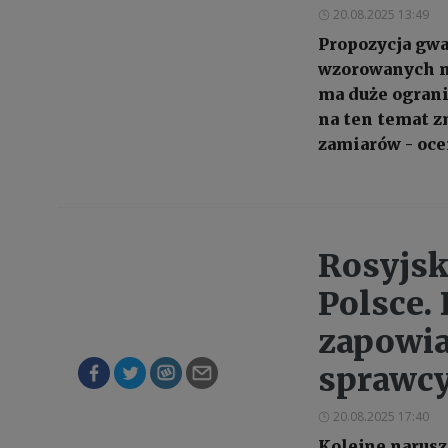
20.08.2025 13:49
Propozycja gwa
wzorowanych na
ma duże ogranic
na ten temat z
zamiarów - oce
Rosyjsk
Polsce.
zapowia
sprawc
20.08.2025 17:40
Kolejne narusz