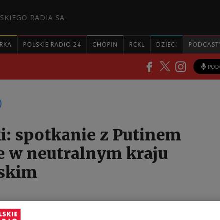
SKIEGO RADIA SA
RKA
POLSKIE RADIO 24
CHOPIN
RCKL
DZIECI
PODCAST
POD
i: spotkanie z Putinem
 w neutralnym kraju
jskim
iny Wołodymyr Zełenski powiedział, że jego potenc
otkanie z przywódcą Rosji Władimirem Putinem mo