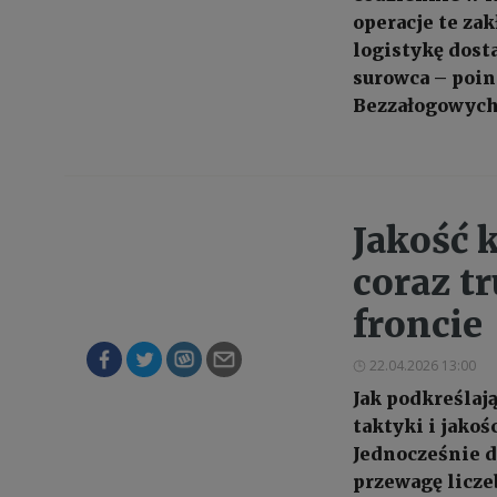
operacje te zak
logistykę dost
surowca – poin
Bezzałogowych 
Jakość k
coraz tr
froncie
22.04.2026 13:00
Jak podkreśla
taktyki i jako
Jednocześnie do
przewagę licz