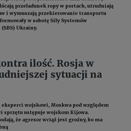
łócają przeładunek ropy w portach, utrudniają
aw i wymuszają przekierowanie transportu
formowały w sobotę Siły Systemów
(SBS) Ukrainy.
ontra ilość. Rosja w
udniejszej sytuacji na
ją eksperci wojskowi, Moskwa pod względem
ści sprzętu ustępuje wojskom Kijowa.
dają, że agresor wciąż jest groźny, bo ma
ebną