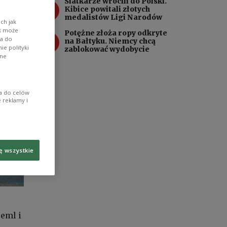
Siatkarze wrócili do Polski.
3
Kibice powitali złotych
medalistów Ligi Narodów
ch jak
ik może
Potężne złoża ropy odkryte
4
wa do
na Bałtyku. Niemcy chcą
e polityki
zablokować wydobycie
ane
ia do celów
 reklamy i
ę wszystkie
eml i