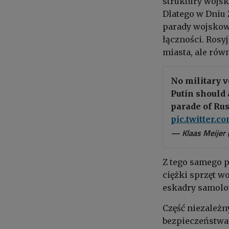
struktury wojsk
Dlatego w Dniu 
parady wojskowe
łączności. Rosy
miasta, ale równ
No military v
Putin should 
parade of Rus
pic.twitter.
— Klaas Meijer
Z tego samego p
ciężki sprzęt 
eskadry samolo
Część niezależ
bezpieczeństwa s