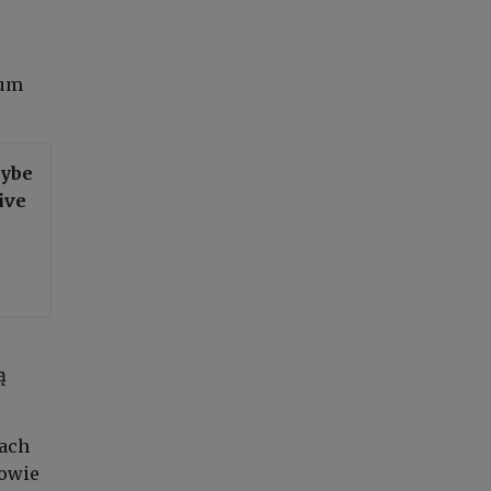
.
rum
aybe
ive
ą
iach
owie