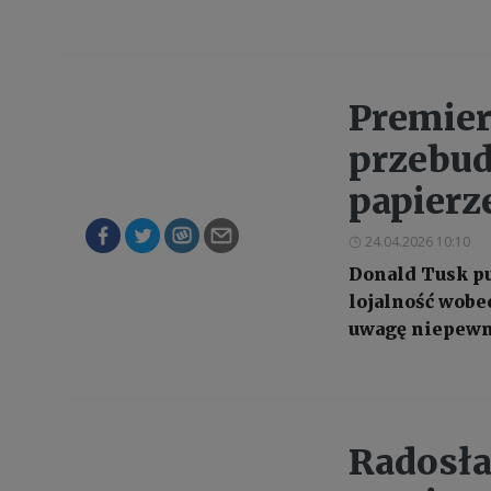
Premier
przebud
papierz
24.04.2026 10:10
Donald Tusk pu
lojalność wobec
uwagę niepewną
Radosła