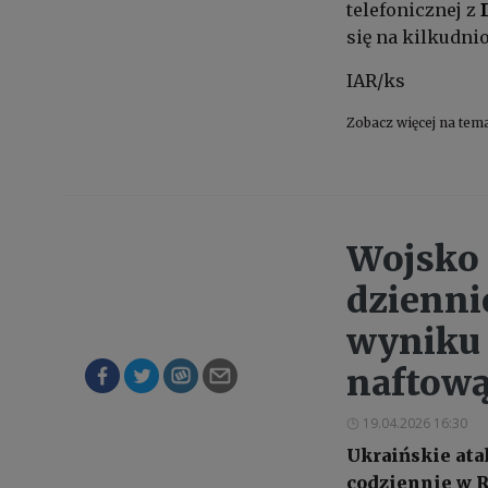
telefonicznej z
się na kilkudni
IAR/ks
Zobacz więcej na tem
Wojsko 
dzienni
wyniku 
naftow
19.04.2026 16:30
Ukraińskie ata
codziennie w R