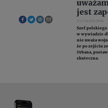
uważamy
jest za
27.04.2026 09:00
Szef polskiego
w wywiadzie dl
nie uważa wojn
że po zejściu 
Orbana, postaw
skuteczna.