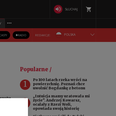
SŁUCHAJ
Y
POLSKA
CASTY
RADIO
REDAKCJE:
ENGLISH
БЕЛАРУСКАЯ
Popularne /
DEUTSCH
Po 100 latach rzeka wróci na
1
powierzchnię. Poznań chce
РУССКИЙ
uwolnić Bogdankę z betonu
„Intuicja mamy uratowała mi
rzętu
2
УКРАЇНСЬКА
życie”. Andrzej Kowarsz,
 dnia
ocalały z Rzezi Woli,
opowiada swoją historię