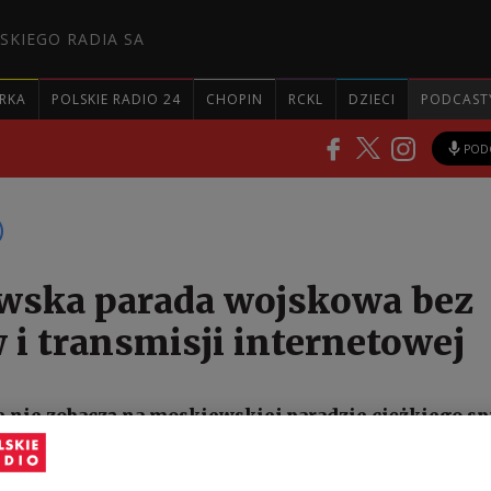
SKIEGO RADIA SA
RKA
POLSKIE RADIO 24
CHOPIN
RCKL
DZIECI
PODCAST
POD
wska parada wojskowa bez
 i transmisji internetowej
e nie zobaczą na moskiewskiej paradzie ciężkiego sp
k informują niezależne media, władze chcą też tego
ałanie internetu i telefonii komórkowej.