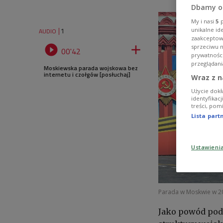
Dbamy o
My i nasi
5
p
1
unikalne id
AUDIO
zaakceptowa


sprzeciwu 
00'42
prywatnośc
przeglądani
Moskiewska parada wojskowa bez
internetu i czołgów [posłuchaj]
Wraz z n
Użycie dokł
identyfikac
treści, pom
Lista par
Ustawieni
Parada w Moskwie w 2
Jako powód pod