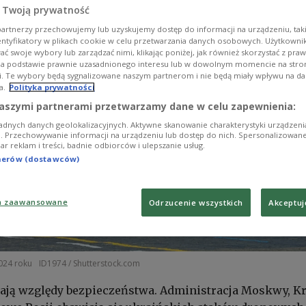
 Twoją prywatność
artnerzy przechowujemy lub uzyskujemy dostęp do informacji na urządzeniu, taki
entyfikatory w plikach cookie w celu przetwarzania danych osobowych. Użytkown
ć swoje wybory lub zarządzać nimi, klikając poniżej, jak również skorzystać z pra
na podstawie prawnie uzasadnionego interesu lub w dowolnym momencie na stroni
i. Te wybory będą sygnalizowane naszym partnerom i nie będą miały wpływu na d
a.
Polityka prywatności
aszymi partnerami przetwarzamy dane w celu zapewnienia:
adnych danych geolokalizacyjnych. Aktywne skanowanie charakterystyki urządzen
ji. Przechowywanie informacji na urządzeniu lub dostęp do nich. Spersonalizowane
iar reklam i treści, badnie odbiorców i ulepszanie usług.
tnerów (dostawców)
a zaawansowane
Odrzucenie wszystkich
Akceptuj
024 roku
ID1974 / Shutterstock.com
ają względy bezpieczeństwa.
Administracja Moskwy, Kr