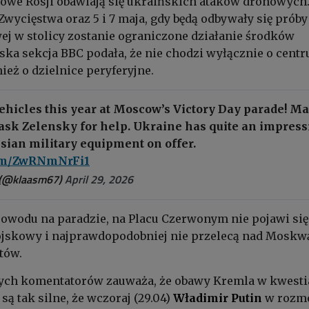
owe Rosji obawiają się ukraińskich ataków dronowych
Zwycięstwa oraz 5 i 7 maja, gdy będą odbywały się próby
j w stolicy zostanie ograniczone działanie środków
jska sekcja BBC podała, że nie chodzi wyłącznie o cent
ież o dzielnice peryferyjne.
ehicles this year at Moscow’s Victory Day parade! M
ask Zelensky for help. Ukraine has quite an impress
sian military equipment on offer.
com/ZwRNmNrFi1
 (@klaasm67)
April 29, 2026
owodu na paradzie, na Placu Czerwonym nie pojawi się
wojskowy i najprawdopodobniej nie przelecą nad Moskw
tów.
nych komentatorów zauważa, że obawy Kremla w kwest
ą tak silne, że wczoraj (29.04)
Władimir Putin
w rozm