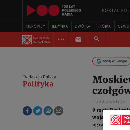
PORTAL POL
KIEROWCY
JEDYNKA
DWÓJKA
TRÓJKA
CZWÓ
Dodaj w Google
Moskie
Redakcja Polska
Polityka
czołgów
30.04.2026 13:00
9 maja Rosjani
wojskowego. Ja
ograniczyć dzi