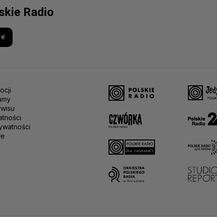
lskie Radio
re
ocji
amy
rwisu
atności
ywatności
we