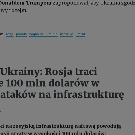
Donaldem Trumpem
zaproponował, aby Ukraina zgodz
owy rozejm.
rosja
parada
wojna na ukrainie
moskwa
kreml
at:
Ukrainy: Rosja traci
e 100 mln dolarów w
ataków na infrastrukturę
ą
ki na rosyjską infrastrukturę naftową powodują
osji straty w wysokości 100 mln dolarów;