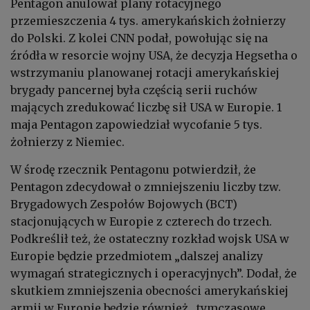
Pentagon anulował plany rotacyjnego
przemieszczenia 4 tys. amerykańskich żołnierzy
do Polski. Z kolei CNN podał, powołując się na
źródła w resorcie wojny USA, że decyzja Hegsetha o
wstrzymaniu planowanej rotacji amerykańskiej
brygady pancernej była częścią serii ruchów
mających zredukować liczbę sił USA w Europie. 1
maja Pentagon zapowiedział wycofanie 5 tys.
żołnierzy z Niemiec.
W środę rzecznik Pentagonu potwierdził, że
Pentagon zdecydował o zmniejszeniu liczby tzw.
Brygadowych Zespołów Bojowych (BCT)
stacjonujących w Europie z czterech do trzech.
Podkreślił też, że ostateczny rozkład wojsk USA w
Europie będzie przedmiotem „dalszej analizy
wymagań strategicznych i operacyjnych”. Dodał, że
skutkiem zmniejszenia obecności amerykańskiej
armii w Europie będzie również „tymczasowe