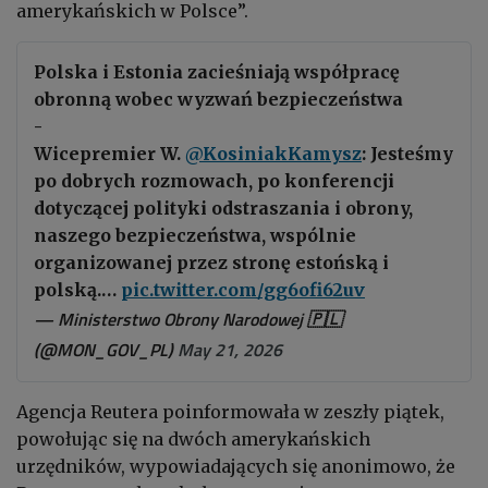
amerykańskich w Polsce”.
Polska i Estonia zacieśniają współpracę
obronną wobec wyzwań bezpieczeństwa
-
Wicepremier W.
@KosiniakKamysz
: Jesteśmy
po dobrych rozmowach, po konferencji
dotyczącej polityki odstraszania i obrony,
naszego bezpieczeństwa, wspólnie
organizowanej przez stronę estońską i
polską.…
pic.twitter.com/gg6ofi62uv
— Ministerstwo Obrony Narodowej 🇵🇱
(@MON_GOV_PL)
May 21, 2026
Agencja Reutera poinformowała w zeszły piątek,
powołując się na dwóch amerykańskich
urzędników, wypowiadających się anonimowo, że