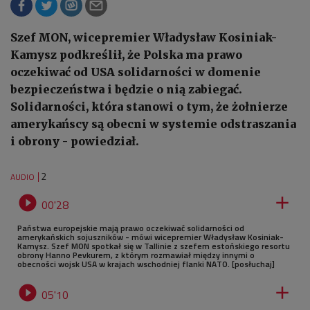
Szef MON, wicepremier Władysław Kosiniak-
Kamysz podkreślił, że Polska ma prawo
oczekiwać od USA solidarności w domenie
bezpieczeństwa i będzie o nią zabiegać.
Solidarności, która stanowi o tym, że żołnierze
amerykańscy są obecni w systemie odstraszania
i obrony - powiedział.
2
AUDIO


00'28
Państwa europejskie mają prawo oczekiwać solidarności od
amerykańskich sojuszników - mówi wicepremier Władysław Kosiniak-
Kamysz. Szef MON spotkał się w Tallinie z szefem estońskiego resortu
obrony Hanno Pevkurem, z którym rozmawiał między innymi o
obecności wojsk USA w krajach wschodniej flanki NATO. [posłuchaj]


05'10