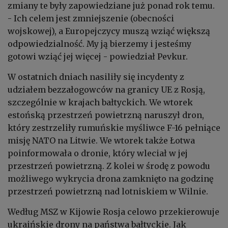
zmiany te były zapowiedziane już ponad rok temu.
- Ich celem jest zmniejszenie (obecności
wojskowej), a Europejczycy muszą wziąć większą
odpowiedzialność. My ją bierzemy i jesteśmy
gotowi wziąć jej więcej - powiedział Pevkur.
W ostatnich dniach nasiliły się incydenty z
udziałem bezzałogowców na granicy UE z Rosją,
szczególnie w krajach bałtyckich. We wtorek
estońską przestrzeń powietrzną naruszył dron,
który zestrzeliły rumuńskie myśliwce F-16 pełniące
misję NATO na Litwie. We wtorek także Łotwa
poinformowała o dronie, który wleciał w jej
przestrzeń powietrzną. Z kolei w środę z powodu
możliwego wykrycia drona zamknięto na godzinę
przestrzeń powietrzną nad lotniskiem w Wilnie.
Według MSZ w Kijowie Rosja celowo przekierowuje
ukraińskie drony na państwa bałtyckie. Jak