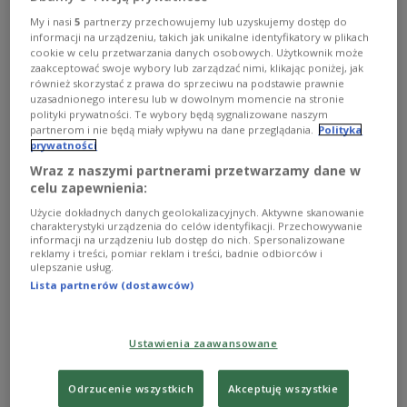
odpowiednikiem Hannem Pevkurem. Podczas
My i nasi
5
partnerzy przechowujemy lub uzyskujemy dostęp do
informacji na urządzeniu, takich jak unikalne identyfikatory w plikach
wspólnej konferencji prasowej szef MON
cookie w celu przetwarzania danych osobowych. Użytkownik może
podkreślił, że zarówno Polska jak i Estonia „nie
zaakceptować swoje wybory lub zarządzać nimi, klikając poniżej, jak
mają się czego wstydzić”, jeżeli chodzi o
również skorzystać z prawa do sprzeciwu na podstawie prawnie
uzasadnionego interesu lub w dowolnym momencie na stronie
sojusznicze zaangażowanie w pomoc Stanom
polityki prywatności. Te wybory będą sygnalizowane naszym
Zjednoczonym, ponieważ - jak wskazał - państwa
partnerom i nie będą miały wpływu na dane przeglądania.
Polityka
prywatności
te „wypełniają wszystkie wnioski składane przez
Wraz z naszymi partnerami przetwarzamy dane w
Stany Zjednoczone”, wydając 5 proc. PKB rocznie na
celu zapewnienia:
obronność, kupując amerykański sprzęt czy
Użycie dokładnych danych geolokalizacyjnych. Aktywne skanowanie
uczestnicząc w amerykańskich operacjach
charakterystyki urządzenia do celów identyfikacji. Przechowywanie
informacji na urządzeniu lub dostęp do nich. Spersonalizowane
wojskowych.
reklamy i treści, pomiar reklam i treści, badnie odbiorców i
ulepszanie usług.
Lista partnerów (dostawców)
- Minister Pevkur pokazywał mi tablicę
upamiętniającą żołnierzy estońskich, którzy
zginęli na przykład w Afganistanie. Oni stanowią
Ustawienia zaawansowane
najlepszy przykład i dowód zaufania i
współodpowiedzialności, stanowią przykład
Odrzucenie wszystkich
Akceptuję wszystkie