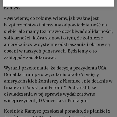
sojuszniczego zaangażowania - mówił Kosiniak-
Kamysz.
- My wiemy, co robimy. Wiemy, jak ważne jest
bezpieczeństwo i bierzemy odpowiedzialność na
siebie, ale mamy też prawo oczekiwać solidarności,
solidarności, która stanowi o tym, że żołnierze
amerykańscy w systemie odstraszania i obrony są
obecni w naszych państwach. Będziemy o to
zabiegać - zadeklarował.
Wyraził przekonanie, że decyzja prezydenta USA
Donalda Trumpa o wycofaniu około 5 tysięcy
amerykańskich żołnierzy z Niemiec „nie dotknie w
finale ani Polski, ani Estonii”. Podkreślił, że
oświadczenia w tej sprawie wydał zarówno
wiceprezydent J.D Vance, jak i Pentagon.
Kosiniak-Kamysz przekazał ponadto, że planiści z