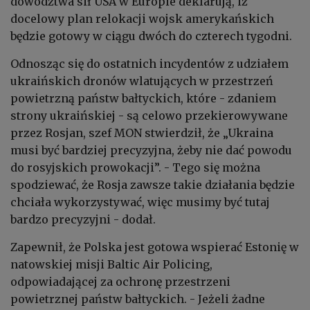
dowództwa sił USA w Europie deklarują, iż
docelowy plan relokacji wojsk amerykańskich
będzie gotowy w ciągu dwóch do czterech tygodni.
Odnosząc się do ostatnich incydentów z udziałem
ukraińskich dronów wlatujących w przestrzeń
powietrzną państw bałtyckich, które - zdaniem
strony ukraińskiej - są celowo przekierowywane
przez Rosjan, szef MON stwierdził, że „Ukraina
musi być bardziej precyzyjna, żeby nie dać powodu
do rosyjskich prowokacji”. - Tego się można
spodziewać, że Rosja zawsze takie działania będzie
chciała wykorzystywać, więc musimy być tutaj
bardzo precyzyjni - dodał.
Zapewnił, że Polska jest gotowa wspierać Estonię w
natowskiej misji Baltic Air Policing,
odpowiadającej za ochronę przestrzeni
powietrznej państw bałtyckich. - Jeżeli żadne