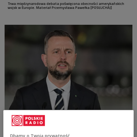
Trwa międzynarodowa debata poświęcona obecności amerykańskich
wojsk w Europie. Materiał Przemysława Pawełka [POSŁUCHAJ]
Władysław Kosiniak-Kamysz
fot. PAP
W czwartek Kosiniak-Kamysz składa wizytę w
Tallinie, gdzie spotka się ze swoim estońskim
Dbamy o Twoją prywatność