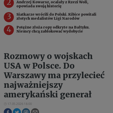
2
Andrzej Kowarsz, ocalały z Rzezi Woli,
opowiada swoją historię
3
Siatkarze wrócili do Polski. Kibice powitali
złotych medalistów Ligi Narodów
4
Potężne złoża ropy odkryte na Bałtyku.
Niemcy chcą zablokować wydobycie
Rozmowy o wojskach
USA w Polsce. Do
Warszawy ma przylecieć
najważniejszy
amerykański generał
17.05.2026 18:00