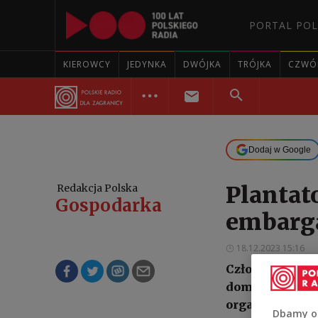
PORTAL POL
KIEROWCY
JEDYNKA
DWÓJKA
TRÓJKA
CZWÓ
Dodaj w Google
Plantat
Redakcja Polska
Gospodarka
embarga
18.12.2023 15:16
Członkowie Kr
domagają się n
organizacji ws
Dbamy o