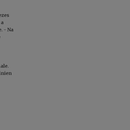
ezes
 a
. - Na
e
ale.
inien