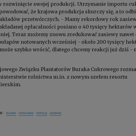
 rozwinięcie swojej produkcji. Utrzymanie importu cu
owodować, że krajowa produkcja skurczy się, a to odbij
i zakładów przetwórczych. - Mamy rekordowy rok zasie
akładanej opłacalności posiano o 40 tysięcy hektarów w
śniej. Teraz możemy znowu zredukować zasiewy nawet
pułapów notowanych wcześniej - około 200 tysięcy hek
może szybko wrócić, dlatego chcemy reakcji już dziś -
jowego Związku Plantatorów Buraka Cukrowego rozma
nisterstwie rolnictwa m.in. z nowym szefem resortu
ierskim.
buraki
rolnictwo
rolnicy
ukraina
at: