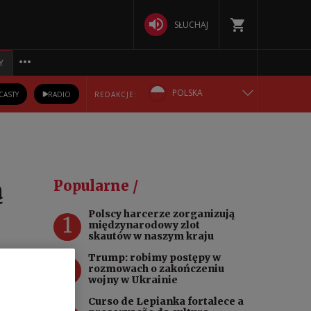
SŁUCHAJ
Y
POLSKA
CASTY
RADIO
REDAKCJE:
ENGLISH
БЕЛАРУСКАЯ
ą
Popularne /
DEUTSCH
Polscy harcerze zorganizują
1
międzynarodowy zlot
РУССКИЙ
skautów w naszym kraju
Trump: robimy postępy w
2
УКРАЇНСЬКА
rozmowach o zakończeniu
le
wojny w Ukrainie
przy
Curso de Lepianka fortalece a