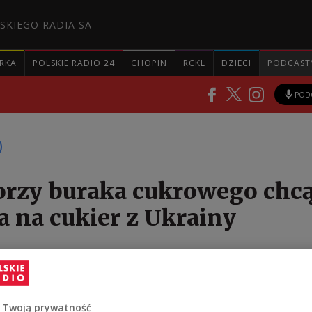
SKIEGO RADIA SA
RKA
POLSKIE RADIO 24
CHOPIN
RCKL
DZIECI
PODCAST
POD
orzy buraka cukrowego chc
 na cukier z Ukrainy
ajowego Związku Plantatorów Buraka Cukrowego
ałożenia embarga na ukraiński cukier. Przedstawicie
parli wznowiony po południu protest przewoźników 
 Twoją prywatność