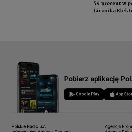
54 procent w p
Licznika Elekt
Pobierz aplikację Po
Google Play
App Sto
Polskie Radio S.A.
Agencja Prom
Informacyjna Agencja Radiowa
Agencja Rekl