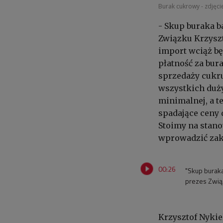
Burak cukrowy - zdjęcie
- Skup buraka 
Związku Krzyszt
import wciąż bę
płatność za bur
sprzedaży cukru
wszystkich duż
minimalnej, a t
spadające ceny
Stoimy na stano
wprowadzić zaka
00:26
"Skup burak
prezes Związ
Krzysztof Nykie