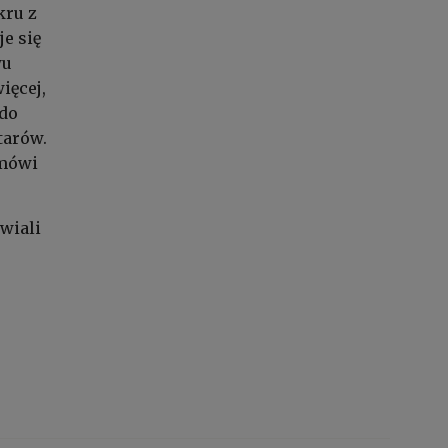
kru z
e się
wu
ięcej,
 do
tarów.
 mówi
wiali