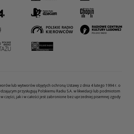
utworów lub wytworów objętych ochroną Ustawy z dnia 4 lutego 1994 r. o
dzającym przysługują Polskiemu Radiu S.A. w likwidacji lub podmiotom
części, jak i w całości jest zabronione bez uprzedniej pisemnej zgody