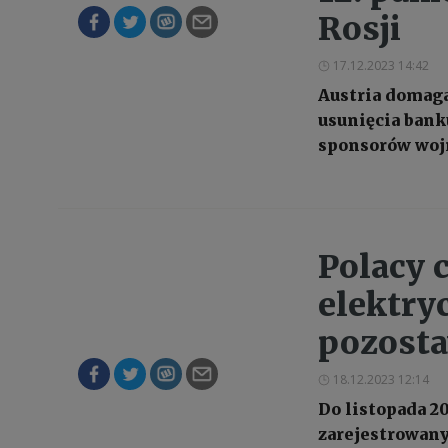
Rosji
17.12.2023 14:42
Austria domaga
usunięcia bank
sponsorów wojn
Polacy 
elektry
pozosta
18.12.2023 12:14
Do listopada 2
zarejestrowanyc