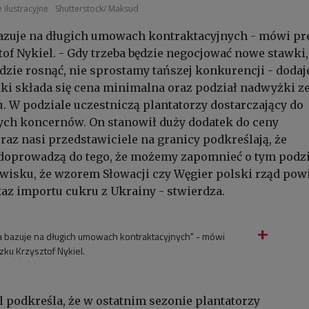
 ilustracyjne
Shutterstock/ Maksud
bazuje na długich umowach kontraktacyjnych - mówi pr
of Nykiel. - Gdy trzeba będzie negocjować nowe stawki,
dzie rosnąć, nie sprostamy tańszej konkurencji - dodaje
aki składa się cena minimalna oraz podział nadwyżki z
. W podziale uczestniczą plantatorzy dostarczający do
ych koncernów. On stanowił duży dodatek do ceny
eraz nasi przedstawiciele na granicy podkreślają, że
 doprowadzą do tego, że możemy zapomnieć o tym podzi
wisku, że wzorem Słowacji czy Węgier polski rząd pow
z importu cukru z Ukrainy - stwierdza.
a bazuje na długich umowach kontraktacyjnych" - mówi
ku Krzysztof Nykiel.
l podkreśla, że w ostatnim sezonie plantatorzy