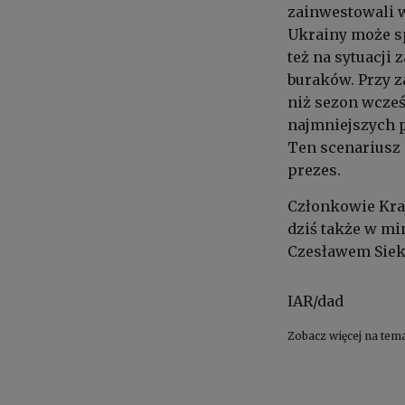
zainwestowali w
Ukrainy może sp
też na sytuacj
buraków. Przy z
niż sezon wcze
najmniejszych 
Ten scenariusz 
prezes.
Członkowie Kra
dziś także w mi
Czesławem Siek
IAR/dad
Zobacz więcej na tem