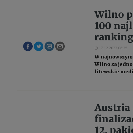
Wilno p
100 naj
ranking
17.12.2023 08:35
W najnowszym 
Wilno za jedno
litewskie medi
Austria 
finaliz
12. pak