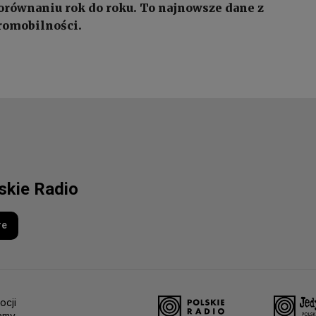
orównaniu rok do roku. To najnowsze dane z
romobilności.
lskie Radio
re
ocji
amy