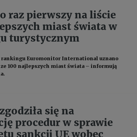
o raz pierwszy na liście
lepszych miast świata w
u turystycznym
rankingu Euromonitor International uznano
 ze 100 najlepszych miast świata – informują
a.
zgodziła się na
ację procedur w sprawie
ietu sankcji UE wobec