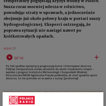
temperatury pogłębiają kryzys wodny w Polsce.
Susza coraz mocniej uderza w rolnictwo,
powodując straty w uprawach, a jednocześnie
obejmuje już około połowy kraju w postaci suszy
hydrogeologicznej. Eksperci ostrzegają, że
poprawa sytuacji nie nastąpi nawet po
krótkotrwałych opadach.
1
AUDIO


00'16
Po fali upałów synoptycy prognozują burze i intensywne deszcze.
Później temperatura znowu wzrośnie do około trzydziestu stopni -
wynika z prognoz Instytutu Meteorologii i Gospodarki Wodnej.
Rzeczniczka IMGW Agnieszka Prasek podkreśla, że choć spadnie sporo
deszczu, to nie pomoże on w walce z suszą. [posłuchaj]