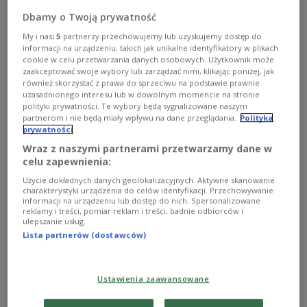
Dbamy o Twoją prywatność
My i nasi
5
partnerzy przechowujemy lub uzyskujemy dostęp do
informacji na urządzeniu, takich jak unikalne identyfikatory w plikach
cookie w celu przetwarzania danych osobowych. Użytkownik może
zaakceptować swoje wybory lub zarządzać nimi, klikając poniżej, jak
również skorzystać z prawa do sprzeciwu na podstawie prawnie
uzasadnionego interesu lub w dowolnym momencie na stronie
polityki prywatności. Te wybory będą sygnalizowane naszym
partnerom i nie będą miały wpływu na dane przeglądania.
Polityka
prywatności
zdjęcie ilustracyjne
fot. iStock
Wraz z naszymi partnerami przetwarzamy dane w
celu zapewnienia:
Polska zmaga się z pogłębiającą się suszą, która
Użycie dokładnych danych geolokalizacyjnych. Aktywne skanowanie
coraz mocniej uderza zarówno w rolnictwo, jak i
charakterystyki urządzenia do celów identyfikacji. Przechowywanie
informacji na urządzeniu lub dostęp do nich. Spersonalizowane
zasoby wodne. Eksperci alarmują, że problem
reklamy i treści, pomiar reklam i treści, badnie odbiorców i
ulepszanie usług.
dotyczy już nie tylko powierzchniowych cieków i
Lista partnerów (dostawców)
gleby, ale również wód podziemnych. W wielu
regionach kraju sytuacja staje się coraz bardziej
niepokojąca.
Ustawienia zaawansowane