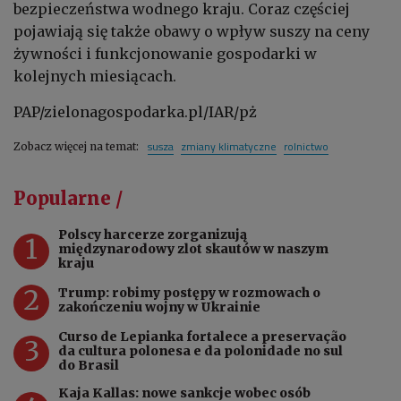
bezpieczeństwa wodnego kraju. Coraz częściej
pojawiają się także obawy o wpływ suszy na ceny
żywności i funkcjonowanie gospodarki w
kolejnych miesiącach.
PAP/zielonagospodarka.pl/IAR/pż
susza
zmiany klimatyczne
rolnictwo
Zobacz więcej na temat:
Popularne /
Polscy harcerze zorganizują
1
międzynarodowy zlot skautów w naszym
kraju
2
Trump: robimy postępy w rozmowach o
zakończeniu wojny w Ukrainie
Curso de Lepianka fortalece a preservação
3
da cultura polonesa e da polonidade no sul
do Brasil
Kaja Kallas: nowe sankcje wobec osób