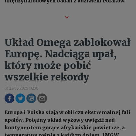
międzynarodowych badań z udziałem Polaków.
Układ Omega zablokował
Europę. Nadciąga upał,
który może pobić
wszelkie rekordy
23.06.2026 16:30
Europa i Polska stają w obliczu ekstremalnej fali
upałów. Potężny układ wyżowy uwięził nad
kontynentem gorące afrykańskie powietrze, a
temperatura rośnie z każdym dniem. IMGW