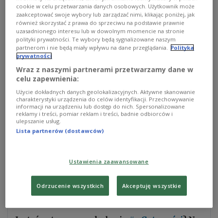
Zainteresowanie szkoleniami przeszło
cookie w celu przetwarzania danych osobowych. Użytkownik może
zaakceptować swoje wybory lub zarządzać nimi, klikając poniżej, jak
oczekiwania armii - powiedział Polskiemu Radiu
również skorzystać z prawa do sprzeciwu na podstawie prawnie
oficer prasowy Sztabu Generalnego pułkownik
uzasadnionego interesu lub w dowolnym momencie na stronie
polityki prywatności. Te wybory będą sygnalizowane naszym
Marek Pietrzak. Do szkoleń pilotażowych zgłosiło
partnerom i nie będą miały wpływu na dane przeglądania.
Polityka
się ponad 18 tysięcy ochotników. Wojsko musiało
prywatności
skorygować miejsca, gdzie będą odbywały się
Wraz z naszymi partnerami przetwarzamy dane w
zajęcia, ponieważ największe zainteresowanie jest
celu zapewnienia:
wśród mieszkańców dużych miast.
Użycie dokładnych danych geolokalizacyjnych. Aktywne skanowanie
charakterystyki urządzenia do celów identyfikacji. Przechowywanie
informacji na urządzeniu lub dostęp do nich. Spersonalizowane
reklamy i treści, pomiar reklam i treści, badnie odbiorców i
Niemal 60 procent zgłoszeń na pilotażowe zajęcia
ulepszanie usług.
pochodzi od mężczyzn. 49 procent
Lista partnerów (dostawców)
zainteresowanych szkoleniami to panie.
Największym zainteresowaniem cieszą się zajęcia z
Ustawienia zaawansowane
cyber-higieny. W wielu zgłoszonych do szkoleń
jednostkach na jedno miejsce przypada po kilku
Odrzucenie wszystkich
Akceptuję wszystkie
chętnych.