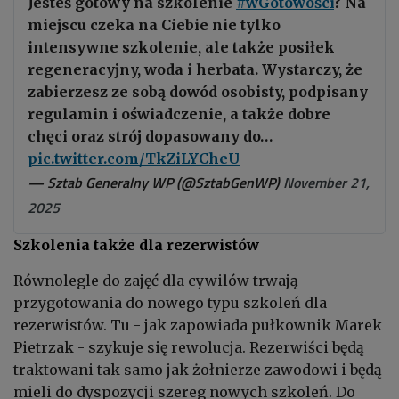
Jesteś gotowy na szkolenie
#wGotowości
? Na
miejscu czeka na Ciebie nie tylko
intensywne szkolenie, ale także posiłek
regeneracyjny, woda i herbata. Wystarczy, że
zabierzesz ze sobą dowód osobisty, podpisany
regulamin i oświadczenie, a także dobre
chęci oraz strój dopasowany do…
pic.twitter.com/TkZiLYCheU
— Sztab Generalny WP (@SztabGenWP)
November 21,
2025
Szkolenia także dla rezerwistów
Równolegle do zajęć dla cywilów trwają
przygotowania do nowego typu szkoleń dla
rezerwistów. Tu - jak zapowiada pułkownik Marek
Pietrzak - szykuje się rewolucja. Rezerwiści będą
traktowani tak samo jak żołnierze zawodowi i będą
mieli do dyspozycji szereg nowych szkoleń. Do