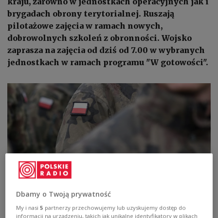
kraju, zarówno w jednostkach operacyjnych jak i
brygadach obrony terytorialnej. Ruszają
pilotażowe zajęcia w ramach nowych,
dobrowolnych szkoleń z obronności. Wojsko
zaprasza na zajęcia od dziś od 7.00 w wybranych
jednostkach w ramach programu "W gotowości".
Dbamy o Twoją prywatność
Zdjęcie ilustracyjne
Photo: Shutterstock
My i nasi
5
partnerzy przechowujemy lub uzyskujemy dostęp do
informacji na urządzeniu, takich jak unikalne identyfikatory w plikach