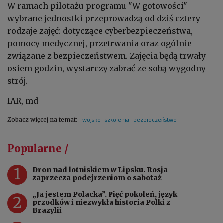
W ramach pilotażu programu "W gotowości"
wybrane jednostki przeprowadzą od dziś cztery
rodzaje zajęć: dotyczące cyberbezpieczeństwa,
pomocy medycznej, przetrwania oraz ogólnie
związane z bezpieczeństwem. Zajęcia będą trwały
osiem godzin, wystarczy zabrać ze sobą wygodny
strój.
IAR, md
wojsko
szkolenia
bezpieczeństwo
Zobacz więcej na temat:
Popularne /
1
Dron nad lotniskiem w Lipsku. Rosja
zaprzecza podejrzeniom o sabotaż
„Ja jestem Polacka”. Pięć pokoleń, język
2
przodków i niezwykła historia Polki z
Brazylii