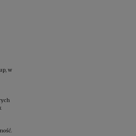
up, w
rych
k
ność.