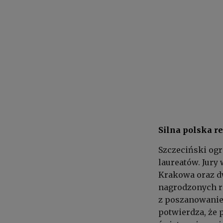
Silna polska r
Szczeciński og
laureatów. Jur
Krakowa oraz dw
nagrodzonych re
z poszanowaniem
potwierdza, że 