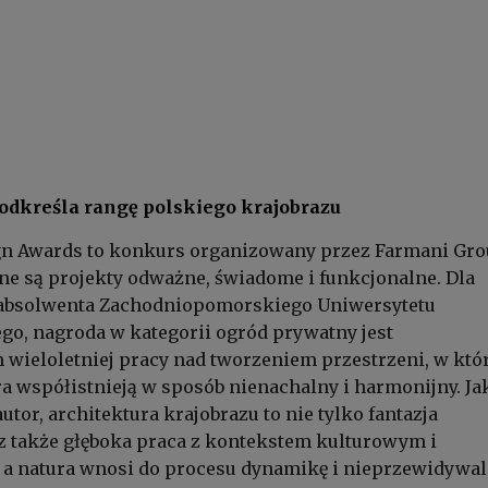
 podkreśla rangę polskiego krajobrazu
gn Awards to konkurs organizowany przez Farmani Gro
e są projekty odważne, świadome i funkcjonalne. Dla
 absolwenta Zachodniopomorskiego Uniwersytetu
o, nagroda w kategorii ogród prywatny jest
wieloletniej pracy nad tworzeniem przestrzeni, w któ
ra współistnieją w sposób nienachalny i harmonijny. Ja
tor, architektura krajobrazu to nie tylko fantazja
cz także głęboka praca z kontekstem kulturowym i
 a natura wnosi do procesu dynamikę i nieprzewidywal