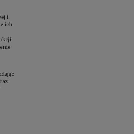
ej i
e ich
ukcji
ienie
adając
oraz
y