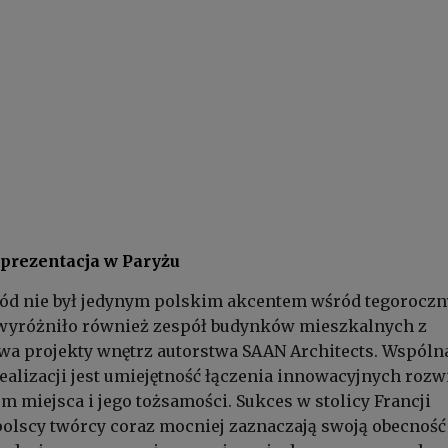
eprezentacja w Paryżu
ród nie był jedynym polskim akcentem wśród tegorocz
y wyróżniło również zespół budynków mieszkalnych z
a projekty wnętrz autorstwa SAAN Architects. Wspólna
alizacji jest umiejętność łączenia innowacyjnych rozw
 miejsca i jego tożsamości. Sukces w stolicy Francji
polscy twórcy coraz mocniej zaznaczają swoją obecność