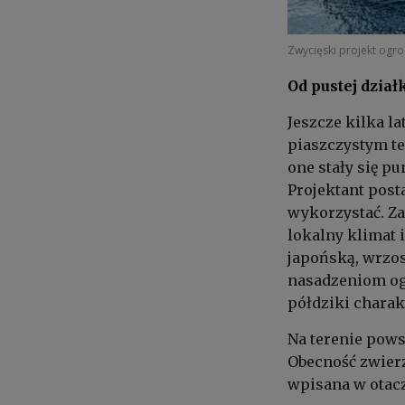
Zwycięski projekt ogro
Od pustej dział
Jeszcze kilka l
piaszczystym t
one stały się p
Projektant post
wykorzystać. Z
lokalny klimat i
japońską, wrzos
nasadzeniom ogr
półdziki charak
Na terenie pows
Obecność zwierz
wpisana w otacz