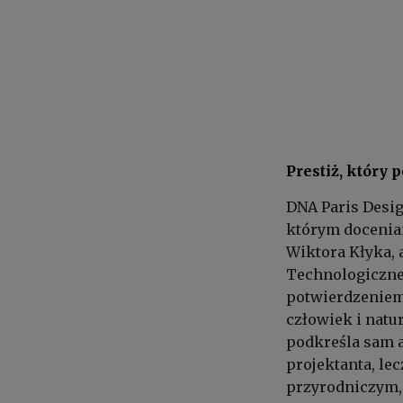
Prestiż, który
DNA Paris Desi
którym docenian
Wiktora Kłyka,
Technologiczneg
potwierdzeniem 
człowiek i natu
podkreśla sam au
projektanta, le
przyrodniczym,