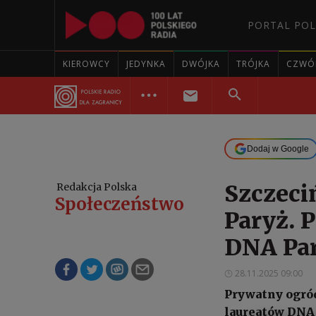
PORTAL POL
KIEROWCY
JEDYNKA
DWÓJKA
TRÓJKA
CZWÓ
Dodaj w Google
Szczeci
Redakcja Polska
Społeczeństwo
Paryż. 
DNA Par
28.11.2025 09:00
Prywatny ogród
laureatów DNA 