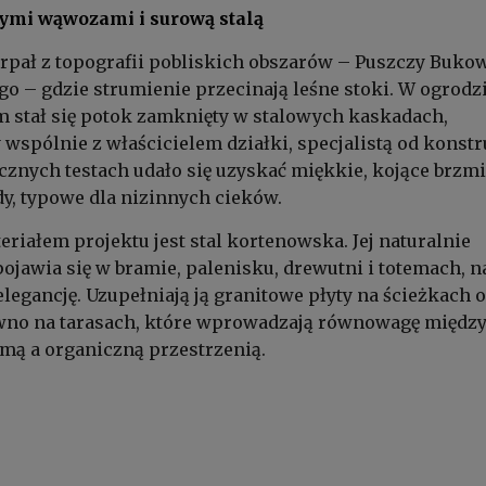
nymi wąwozami i surową stalą
rpał z topografii pobliskich obszarów – Puszczy Bukow
o – gdzie strumienie przecinają leśne stoki. W ogrodzi
 stał się potok zamknięty w stalowych kaskadach,
wspólnie z właścicielem działki, specjalistą od konstr
icznych testach udało się uzyskać miękkie, kojące brzm
y, typowe dla nizinnych cieków.
iałem projektu jest stal kortenowska. Jej naturalnie
ojawia się w bramie, palenisku, drewutni i totemach, n
elegancję. Uzupełniają ją granitowe płyty na ścieżkach 
wno na tarasach, które wprowadzają równowagę międz
rmą a organiczną przestrzenią.