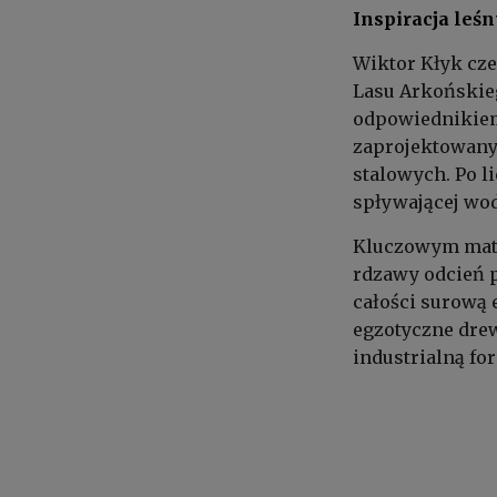
Inspiracja leś
Wiktor Kłyk cze
Lasu Arkońskieg
odpowiednikiem
zaprojektowany 
stalowych. Po l
spływającej wod
Kluczowym mater
rdzawy odcień p
całości surową 
egzotyczne dre
industrialną fo