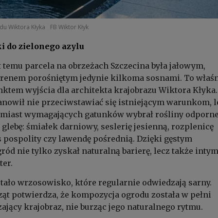
du Wiktora Kłyka
FB Wiktor Kłyk
ki do zielonego azylu
at temu parcela na obrzeżach Szczecina była jałowym,
erenem porośniętym jedynie kilkoma sosnami. To właś
unktem wyjścia dla architekta krajobrazu Wiktora Kłyka.
anowił nie przeciwstawiać się istniejącym warunkom, l
amiast wymagających gatunków wybrał rośliny odporne
 glebę: śmiałek darniowy, seslerię jesienną, rozplenicę
 pospolity czy lawendę pośrednią. Dzięki gęstym
ód nie tylko zyskał naturalną barierę, lecz także intym
ter.
tało wrzosowisko, które regularnie odwiedzają sarny.
ąt potwierdza, że kompozycja ogrodu została w pełni
ający krajobraz, nie burząc jego naturalnego rytmu.