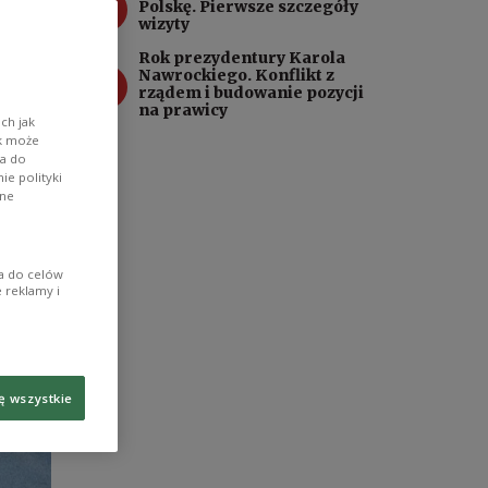
3
Polskę. Pierwsze szczegóły
ące
wizyty
Rok prezydentury Karola
4
Nawrockiego. Konflikt z
rządem i budowanie pozycji
na prawicy
ch jak
ik może
wa do
e polityki
ane
ia do celów
 reklamy i
ę wszystkie