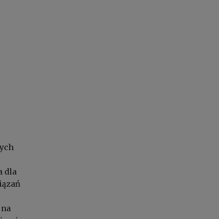
nych
 dla
iązań
 na