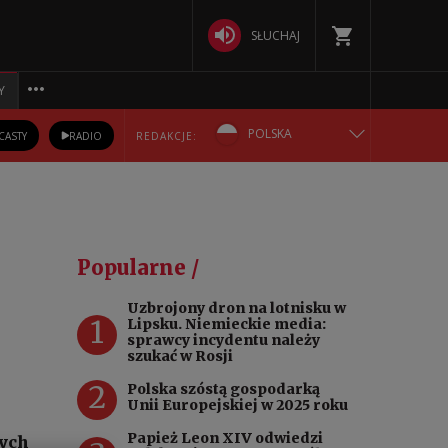
SŁUCHAJ
Y
POLSKA
CASTY
RADIO
REDAKCJE:
ENGLISH
БЕЛАРУСКАЯ
Popularne /
DEUTSCH
Uzbrojony dron na lotnisku w
1
Lipsku. Niemieckie media:
РУССКИЙ
sprawcy incydentu należy
szukać w Rosji
УКРАЇНСЬКА
2
Polska szóstą gospodarką
Unii Europejskiej w 2025 roku
Papież Leon XIV odwiedzi
nych