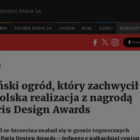
SKIEGO RADIA SA
RKA
POLSKIE RADIO 24
CHOPIN
RCKL
DZIECI
PODCAST
POD
ński ogród, który zachwycił
Polska realizacja z nagrodą
is Design Awards
 ze Szczecina znalazł się w gronie tegorocznych
Paris Design Awards – jednego z najbardziej cenio