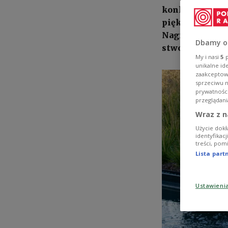
konkursów, w k
piękno, funkcj
Nagrodzona rea
Dbamy o
stworzyć miejs
My i nasi
5
p
unikalne id
zaakceptowa
sprzeciwu 
prywatnośc
przeglądani
Wraz z n
Użycie dokł
identyfikac
treści, pom
Lista par
Ustawieni