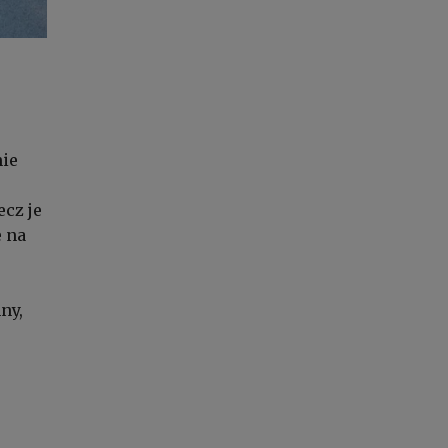
nie
ecz je
 na
ny,