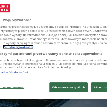
tórym międzynarodowe jury wyróżnia projekty łącz
onalność i świadome podejście do przestrzeni.
lizacja udowadnia, jak z pozornie nieużytku można
 Twoją prywatność
ce zanurzone w naturze i harmonii.
artnerzy przechowujemy lub uzyskujemy dostęp do informacji na urządzeniu, taki
entyfikatory w plikach cookie w celu przetwarzania danych osobowych. Użytkown
ć swoje wybory lub zarządzać nimi, klikając poniżej, jak również skorzystać z pra
na podstawie prawnie uzasadnionego interesu lub w dowolnym momencie na stroni
i. Te wybory będą sygnalizowane naszym partnerom i nie będą miały wpływu na d
a.
Polityka prywatności
aszymi partnerami przetwarzamy dane w celu zapewnienia:
adnych danych geolokalizacyjnych. Aktywne skanowanie charakterystyki urządzen
ji. Przechowywanie informacji na urządzeniu lub dostęp do nich. Spersonalizowane
iar reklam i treści, badnie odbiorców i ulepszanie usług.
tnerów (dostawców)
a zaawansowane
Odrzucenie wszystkich
Akceptuj