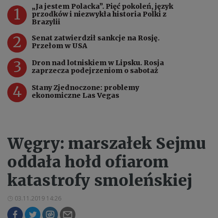
„Ja jestem Polacka”. Pięć pokoleń, język
1
przodków i niezwykła historia Polki z
Brazylii
2
Senat zatwierdził sankcje na Rosję.
Przełom w USA
3
Dron nad lotniskiem w Lipsku. Rosja
zaprzecza podejrzeniom o sabotaż
4
Stany Zjednoczone: problemy
ekonomiczne Las Vegas
Węgry: marszałek Sejmu
oddała hołd ofiarom
katastrofy smoleńskiej
03.11.2019 14:26