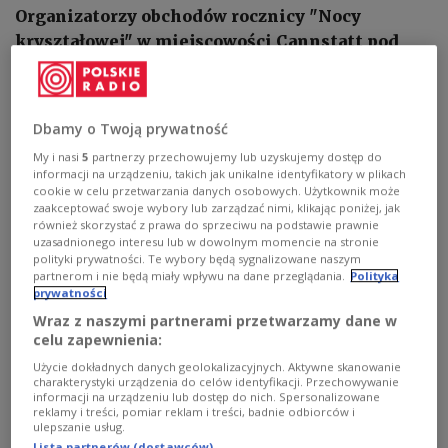
Organizatorzy obchodów rocznicy "Nocy
kryształowej" w miejscowości Cannstatt pod
Stuttgartem 9 listopada przepraszają za użycie w
zaproszeniu na uroczystości sformułowania
"polski obóz zagłady" w odniesieniu do KL
Dbamy o Twoją prywatność
Auschwitz-Birkenau. Interwencję w tej sprawie
My i nasi
5
partnerzy przechowujemy lub uzyskujemy dostęp do
podjęła Ambasada RP w Berlinie.
informacji na urządzeniu, takich jak unikalne identyfikatory w plikach
cookie w celu przetwarzania danych osobowych. Użytkownik może
zaakceptować swoje wybory lub zarządzać nimi, klikając poniżej, jak
również skorzystać z prawa do sprzeciwu na podstawie prawnie
uzasadnionego interesu lub w dowolnym momencie na stronie
polityki prywatności. Te wybory będą sygnalizowane naszym
partnerom i nie będą miały wpływu na dane przeglądania.
Polityka
prywatności
Wraz z naszymi partnerami przetwarzamy dane w
celu zapewnienia:
Użycie dokładnych danych geolokalizacyjnych. Aktywne skanowanie
charakterystyki urządzenia do celów identyfikacji. Przechowywanie
informacji na urządzeniu lub dostęp do nich. Spersonalizowane
reklamy i treści, pomiar reklam i treści, badnie odbiorców i
ulepszanie usług.
Lista partnerów (dostawców)