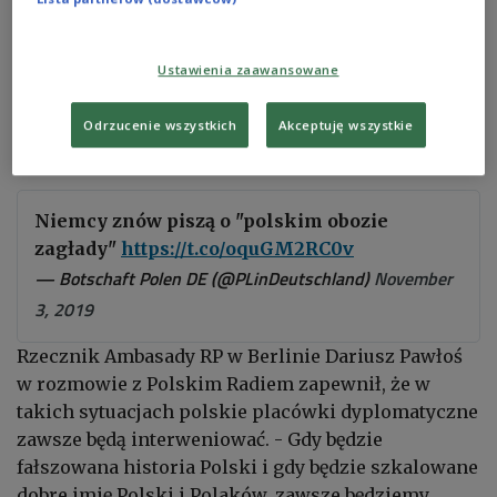
Zdjęcie ilustracyjne
Shutterstock
Niemieccy organizatorzy w liście z przeprosinami
Ustawienia zaawansowane
przesłanym do polskiej ambasady napisali, że ich
intencją "nie było obrażanie Polaków, którzy byli
Odrzucenie wszystkich
Akceptuję wszystkie
ofiarami niemieckiego nazizmu".
Niemcy znów piszą o "polskim obozie
zagłady"
https://t.co/oquGM2RC0v
— Botschaft Polen DE (@PLinDeutschland)
November
3, 2019
Rzecznik Ambasady RP w Berlinie Dariusz Pawłoś
w rozmowie z Polskim Radiem zapewnił, że w
takich sytuacjach polskie placówki dyplomatyczne
zawsze będą interweniować. - Gdy będzie
fałszowana historia Polski i gdy będzie szkalowane
dobre imię Polski i Polaków, zawsze będziemy