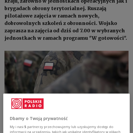
kraju, zarówno w jednostkach operacyjnych jak i
brygadach obrony terytorialnej. Ruszają
pilotażowe zajęcia w ramach nowych,
dobrowolnych szkoleń z obronności. Wojsko
zaprasza na zajęcia od dziś od 7.00 w wybranych
jednostkach w ramach programu "W gotowości".
Dbamy o Twoją prywatność
Zdjęcie ilustracyjne
Photo: Shutterstock
My i nasi
5
partnerzy przechowujemy lub uzyskujemy dostęp do
informacji na urządzeniu, takich jak unikalne identyfikatory w plikach