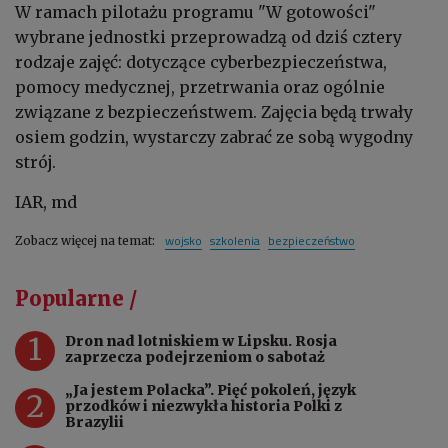
W ramach pilotażu programu "W gotowości"
wybrane jednostki przeprowadzą od dziś cztery
rodzaje zajęć: dotyczące cyberbezpieczeństwa,
pomocy medycznej, przetrwania oraz ogólnie
związane z bezpieczeństwem. Zajęcia będą trwały
osiem godzin, wystarczy zabrać ze sobą wygodny
strój.
IAR, md
wojsko
szkolenia
bezpieczeństwo
Zobacz więcej na temat:
Popularne /
1
Dron nad lotniskiem w Lipsku. Rosja
zaprzecza podejrzeniom o sabotaż
„Ja jestem Polacka”. Pięć pokoleń, język
2
przodków i niezwykła historia Polki z
Brazylii