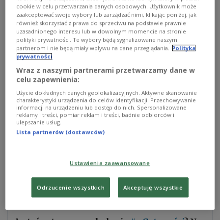
Zainteresowanie szkoleniami przeszło
cookie w celu przetwarzania danych osobowych. Użytkownik może
zaakceptować swoje wybory lub zarządzać nimi, klikając poniżej, jak
oczekiwania armii - powiedział Polskiemu Radiu
również skorzystać z prawa do sprzeciwu na podstawie prawnie
oficer prasowy Sztabu Generalnego pułkownik
uzasadnionego interesu lub w dowolnym momencie na stronie
polityki prywatności. Te wybory będą sygnalizowane naszym
Marek Pietrzak. Do szkoleń pilotażowych zgłosiło
partnerom i nie będą miały wpływu na dane przeglądania.
Polityka
się ponad 18 tysięcy ochotników. Wojsko musiało
prywatności
skorygować miejsca, gdzie będą odbywały się
Wraz z naszymi partnerami przetwarzamy dane w
zajęcia, ponieważ największe zainteresowanie jest
celu zapewnienia:
wśród mieszkańców dużych miast.
Użycie dokładnych danych geolokalizacyjnych. Aktywne skanowanie
charakterystyki urządzenia do celów identyfikacji. Przechowywanie
informacji na urządzeniu lub dostęp do nich. Spersonalizowane
reklamy i treści, pomiar reklam i treści, badnie odbiorców i
Niemal 60 procent zgłoszeń na pilotażowe zajęcia
ulepszanie usług.
pochodzi od mężczyzn. 49 procent
Lista partnerów (dostawców)
zainteresowanych szkoleniami to panie.
Największym zainteresowaniem cieszą się zajęcia z
Ustawienia zaawansowane
cyber-higieny. W wielu zgłoszonych do szkoleń
jednostkach na jedno miejsce przypada po kilku
Odrzucenie wszystkich
Akceptuję wszystkie
chętnych.