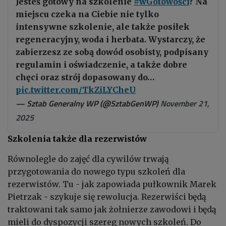
Jesteś gotowy na szkolenie
#wGotowości
? Na
miejscu czeka na Ciebie nie tylko
intensywne szkolenie, ale także posiłek
regeneracyjny, woda i herbata. Wystarczy, że
zabierzesz ze sobą dowód osobisty, podpisany
regulamin i oświadczenie, a także dobre
chęci oraz strój dopasowany do…
pic.twitter.com/TkZiLYCheU
— Sztab Generalny WP (@SztabGenWP)
November 21,
2025
Szkolenia także dla rezerwistów
Równolegle do zajęć dla cywilów trwają
przygotowania do nowego typu szkoleń dla
rezerwistów. Tu - jak zapowiada pułkownik Marek
Pietrzak - szykuje się rewolucja. Rezerwiści będą
traktowani tak samo jak żołnierze zawodowi i będą
mieli do dyspozycji szereg nowych szkoleń. Do