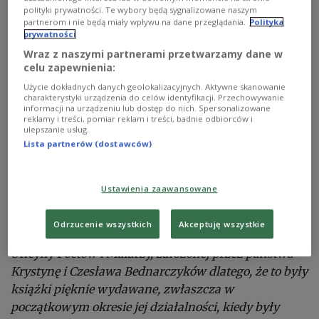
polityki prywatności. Te wybory będą sygnalizowane naszym
partnerom i nie będą miały wpływu na dane przeglądania.
Polityka
prywatności
Wraz z naszymi partnerami przetwarzamy dane w
celu zapewnienia:
Użycie dokładnych danych geolokalizacyjnych. Aktywne skanowanie
charakterystyki urządzenia do celów identyfikacji. Przechowywanie
informacji na urządzeniu lub dostęp do nich. Spersonalizowane
reklamy i treści, pomiar reklam i treści, badnie odbiorców i
ulepszanie usług.
Lista partnerów (dostawców)
Ustawienia zaawansowane
Dr Bogumiła Żongołłowicz, badaczka losów Polonii w Australii
Foto:
materiały prasowe
Odrzucenie wszystkich
Akceptuję wszystkie
Przez wiele lat gromadziłam publikacje londyńskiej
Oficyny Poetów i Malarzy, założonej przez państwa
Krystynę i Czesława Bednarczyków dlatego, że to były
książki pięknie wydawane, zwłaszcza w
początkowym okresie jej działalności, kiedy były