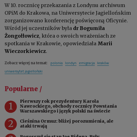
W 10. rocznicę przekazania z Londynu archiwum
OPiM do Krakowa, na Uniwersytecie Jagiellońskim
zorganizowano konferencję poświęconą Oficynie.
Wśród jej uczestników była
dr Bogumiła
Żongołłowicz
, która o swoich wrażeniach ze
spotkania w Krakowie, opowiedziała
Marii
Wieczorkiewicz
.
polonia
londyn
emigracja
kraków
Zobacz więcej na temat:
uniwersytet jagielloński
Popularne /
Pierwszy rok prezydentury Karola
1
Nawrockiego, obchody rocznicy Powstania
Warszawskiego i język polski na świecie
2
Cieśnina Ormuz: bliżej porozumienia, ale
ataki trwają
Pogorszył się stan Joe Bidena. Były