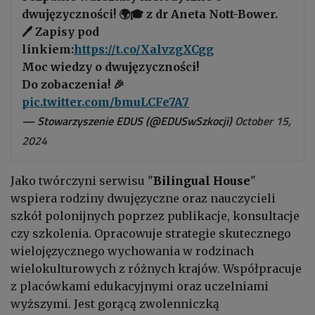
dwujęzyczności! 🌍🎓 z dr Aneta Nott-Bower.
🖊️ Zapisy pod
linkiem:
https://t.co/XalvzgXCgg
Moc wiedzy o dwujęzyczności!
Do zobaczenia! 🎉
pic.twitter.com/bmuLCFe7A7
— Stowarzyszenie EDUS (@EDUSwSzkocji)
October 15,
2024
Jako twórczyni serwisu "
Bilingual House
"
wspiera rodziny dwujęzyczne oraz nauczycieli
szkół polonijnych poprzez publikacje, konsultacje
czy szkolenia. Opracowuje strategie skutecznego
wielojęzycznego wychowania w rodzinach
wielokulturowych z różnych krajów. Współpracuje
z placówkami edukacyjnymi oraz uczelniami
wyższymi. Jest gorącą zwolenniczką