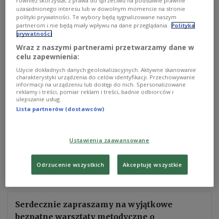
również skorzystać z prawa do sprzeciwu na podstawie prawnie
uzasadnionego interesu lub w dowolnym momencie na stronie
polityki prywatności. Te wybory będą sygnalizowane naszym
partnerom i nie będą miały wpływu na dane przeglądania.
Polityka
prywatności
Wraz z naszymi partnerami przetwarzamy dane w
Dr Aneta Nott Bower
PRdZ
celu zapewnienia:
Użycie dokładnych danych geolokalizacyjnych. Aktywne skanowanie
Dr Aneta Nott-Bower
jest jedną z najbardziej
charakterystyki urządzenia do celów identyfikacji. Przechowywanie
informacji na urządzeniu lub dostęp do nich. Spersonalizowane
cenionych ekspertek w dziedzinie dwujęzyczności
reklamy i treści, pomiar reklam i treści, badnie odbiorców i
w Polsce. Jest autorką
książki "
Przepis na
ulepszanie usług.
Lista partnerów (dostawców)
dwujęzyczność
".
Jako logopeda naukowo bada dwujęzyczność,
Ustawienia zaawansowane
traktuję ją jako pasję, którą realizuję również w
życiu prywatnym jako matka dzieci
Odrzucenie wszystkich
Akceptuję wszystkie
dwujęzycznych.
Serdecznie zapraszamy na wyjątkowe
bezpatne warsztaty metodyczne o