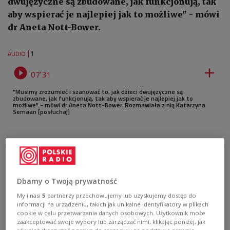
dwujęzyczne są zbudowane, jak funkcjonują, tak
aby wspierać je najlepiej jak to możliwe" - mówi
dr Aneta Nott-Bower.
1
AUDIO


07'31
"Musimy zrozumieć i szanować to, jak dzieci dwujęzyczne są
zbudowane, jak funkcjonują, tak aby wspierać je najlepiej jak to
możliwe" - mówi dr Aneta Nott-Bower. Rozmawiała z nią Katarzyna
Semaan [posłuchaj]
Dbamy o Twoją prywatność
My i nasi
5
partnerzy przechowujemy lub uzyskujemy dostęp do
informacji na urządzeniu, takich jak unikalne identyfikatory w plikach
cookie w celu przetwarzania danych osobowych. Użytkownik może
zaakceptować swoje wybory lub zarządzać nimi, klikając poniżej, jak