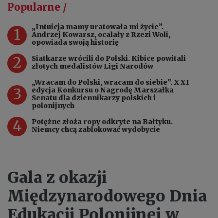
Popularne /
„Intuicja mamy uratowała mi życie”.
1
Andrzej Kowarsz, ocalały z Rzezi Woli,
opowiada swoją historię
2
Siatkarze wrócili do Polski. Kibice powitali
złotych medalistów Ligi Narodów
„Wracam do Polski, wracam do siebie”. XXI
3
edycja Konkursu o Nagrodę Marszałka
Senatu dla dziennikarzy polskich i
polonijnych
4
Potężne złoża ropy odkryte na Bałtyku.
Niemcy chcą zablokować wydobycie
Gala z okazji
Międzynarodowego Dnia
Edukacji Polonijnej w