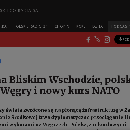
SKIEGO RADIA SA
RKA
POLSKIE RADIO 24
CHOPIN
RCKL
DZIECI
PODCAST
POD
a Bliskim Wschodzie, polsk
 Węgry i nowy kurs NATO
zy świata zwrócone są na płonącą infrastrukturę w Z
ropie Środkowej trwa dyplomatyczne przeciąganie li
ymi wyborami na Węgrzech. Polska, z rekordowymi