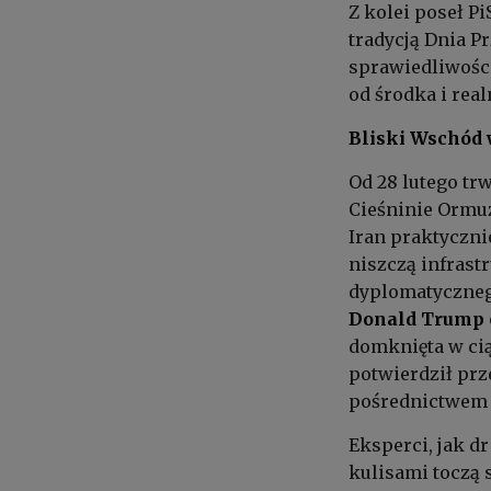
Z kolei poseł Pi
tradycją Dnia P
sprawiedliwośc
od środka i rea
Bliski Wschód w
Od 28 lutego trw
Cieśninie Ormuz
Iran praktyczni
niszczą infrast
dyplomatyczneg
Donald Trump
domknięta w cią
potwierdził pr
pośrednictwem 
Eksperci, jak d
kulisami toczą 