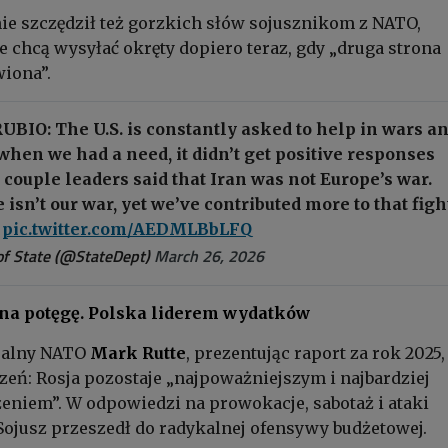
ie szczędził też gorzkich słów sojusznikom z NATO,
że chcą wysyłać okręty dopiero teraz, gdy „druga strona
wiona”.
BIO: The U.S. is constantly asked to help in wars a
when we had a need, it didn’t get positive responses
couple leaders said that Iran was not Europe’s war.
 isn’t our war, yet we’ve contributed more to that figh
.
pic.twitter.com/AEDMLBbLFQ
f State (@StateDept)
March 26, 2026
 na potęgę. Polska liderem wydatków
ralny NATO
Mark Rutte
, prezentując raport za rok 2025,
zeń: Rosja pozostaje „najpoważniejszym i najbardziej
eniem”. W odpowiedzi na prowokacje, sabotaż i ataki
Sojusz przeszedł do radykalnej ofensywy budżetowej.