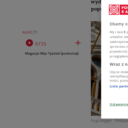
wydatkami na z
poprzeczkę do
Dbamy o
1
AUDIO
My i nasi
5
p
unikalne id


zaakceptowa
07'25
sprzeciwu 
prywatnośc
Magazyn Mija Tydzień [posłuchaj]
przeglądani
Wraz z n
Użycie dokł
identyfikac
treści, pom
Lista par
Ustawieni
Flaga Węgier
Philipp