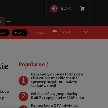
SŁUCHAJ
Y
POLSKA
CASTY
RADIO
REDAKCJE:
ENGLISH
БЕЛАРУСКАЯ
ie
Popularne /
DEUTSCH
Uzbrojony dron na lotnisku w
1
Lipsku. Niemieckie media:
РУССКИЙ
sprawcy incydentu należy
szukać w Rosji
atoce
УКРАЇНСЬКА
2
Polska szóstą gospodarką
ny
Unii Europejskiej w 2025 roku
Papież Leon XIV odwiedzi