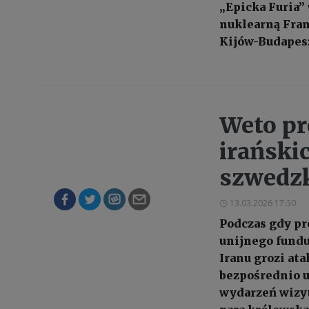
„Epicka Furia”
nuklearną Franc
Kijów-Budapesz
Weto pr
irański
szwedzk
13.03.2026 17:30
Podczas gdy pr
unijnego fundu
Iranu grozi at
bezpośrednio u
wydarzeń wizyt