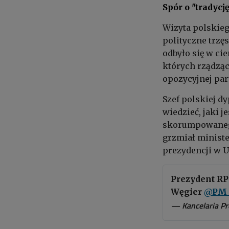
Spór o "tradycj
Wizyta polskie
polityczne trzę
odbyło się w ci
których rządząc
opozycyjnej par
Szef polskiej d
wiedzieć, jaki j
skorumpowanego
grzmiał ministe
prezydencji w UE
Prezydent R
Węgier
@PM_
— Kancelaria P