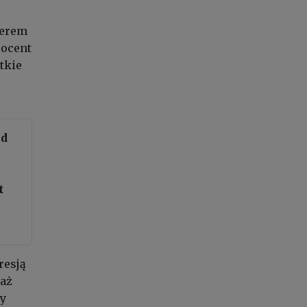
derem
rocent
stkie
nd
t
resją
 aż
py