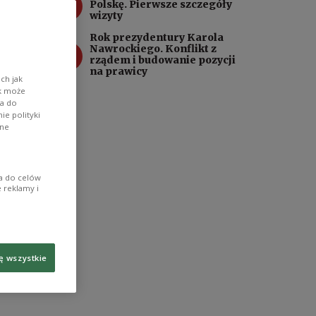
3
Polskę. Pierwsze szczegóły
wizyty
Rok prezydentury Karola
4
Nawrockiego. Konflikt z
rządem i budowanie pozycji
na prawicy
ch jak
ik może
wa do
e polityki
ane
ia do celów
 reklamy i
ę wszystkie