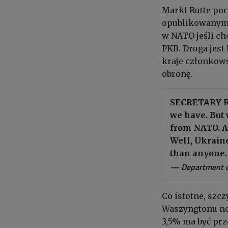
Markl Rutte po
opublikowanym r
w NATO jeśli ch
PKB. Druga jest 
kraje członkows
obronę.
SECRETARY RU
we have. But 
from NATO. A 
Well, Ukraine
than anyone
— Department o
Co istotne, szc
Waszyngtonu no
3,5% ma być prz