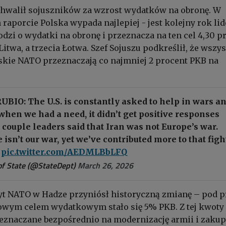
chwalił sojuszników za wzrost wydatków na obronę. W
aporcie Polska wypada najlepiej - jest kolejny rok li
odzi o wydatki na obronę i przeznacza na ten cel 4,30 p
Litwa, a trzecia Łotwa. Szef Sojuszu podkreślił, że wszy
kie NATO przeznaczają co najmniej 2 procent PKB na
BIO: The U.S. is constantly asked to help in wars a
when we had a need, it didn’t get positive responses
couple leaders said that Iran was not Europe’s war.
 isn’t our war, yet we’ve contributed more to that figh
.
pic.twitter.com/AEDMLBbLFQ
f State (@StateDept)
March 26, 2026
zyt NATO w Hadze przyniósł historyczną zmianę – pod p
wym celem wydatkowym stało się 5% PKB. Z tej kwoty
eznaczane bezpośrednio na modernizację armii i zaku