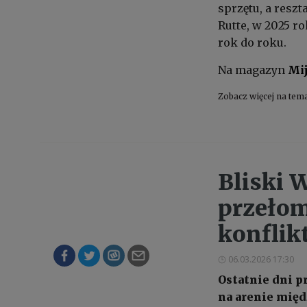
sprzętu, a resz
Rutte, w 2025 r
rok do roku.
Na magazyn
Mij
Zobacz więcej na tem
Bliski 
przełom
konflik
06.03.2026 17:30
Ostatnie dni p
na arenie międ