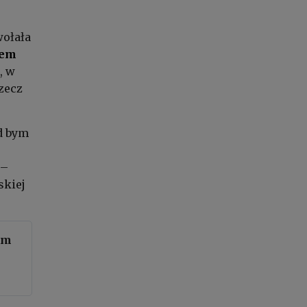
ołała
nem
, w
zecz
ad bym
 –
skiej
em