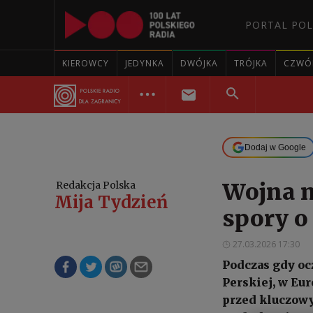
PORTAL POL
KIEROWCY
JEDYNKA
DWÓJKA
TRÓJKA
CZWÓ
Dodaj w Google
Wojna n
Redakcja Polska
Mija Tydzień
spory o
27.03.2026 17:30
Podczas gdy oc
Perskiej, w Eu
przed kluczow