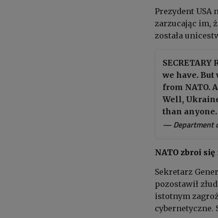
Prezydent USA n
zarzucając im, 
została unicest
SECRETARY RU
we have. But 
from NATO. A 
Well, Ukraine
than anyone
— Department o
NATO zbroi się
Sekretarz Gene
pozostawił złud
istotnym zagroż
cybernetyczne. 