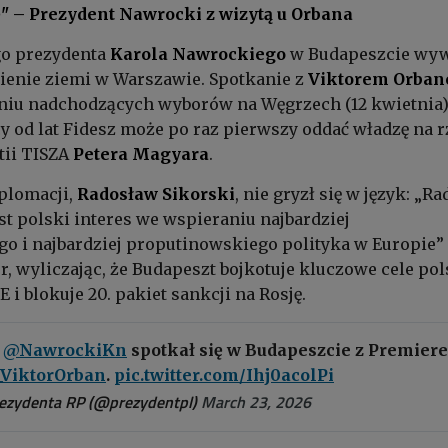
ę" – Prezydent Nawrocki z wizytą u Orbana
go prezydenta
Karola Nawrockiego
w Budapeszcie wyw
sienie ziemi w Warszawie. Spotkanie z
Viktorem Orba
eniu nadchodzących wyborów na Węgrzech (12 kwietnia)
y od lat Fidesz może po raz pierwszy oddać władzę na r
tii TISZA
Petera Magyara
.
yplomacji,
Radosław Sikorski
, nie gryzł się w język: „R
est polski interes we wspieraniu najbardziej
 i najbardziej proputinowskiego polityka w Europie”
r, wyliczając, że Budapeszt bojkotuje kluczowe cele pol
 i blokuje 20. pakiet sankcji na Rosję.
P
@NawrockiKn
spotkał się w Budapeszcie z Premier
ViktorOrban
.
pic.twitter.com/Ihj0acolPi
rezydenta RP (@prezydentpl)
March 23, 2026