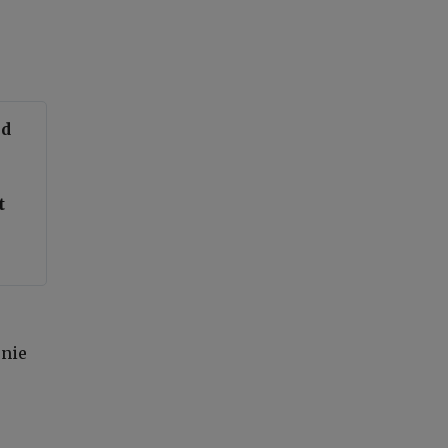
nd
t
 nie