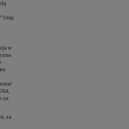
nią
” Unię
acja w
czna.
e
ntu
zostać
USA,
o za
ń, za