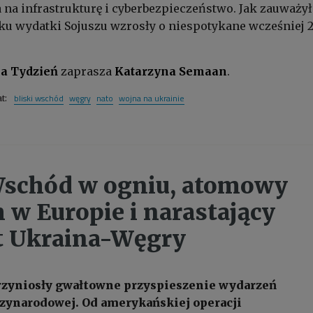
ta na infrastrukturę i cyberbezpieczeństwo. Jak zauważył
oku wydatki Sojuszu wzrosły o niespotykane wcześniej
a Tydzień
zaprasza
Katarzyna Semaan
.
bliski wschód
węgry
nato
wojna na ukrainie
at:
Wschód w ogniu, atomowy
 w Europie i narastający
t Ukraina-Węgry
rzyniosły gwałtowne przyspieszenie wydarzeń
zynarodowej. Od amerykańskiej operacji