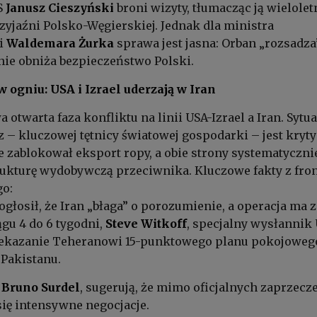
S
Janusz Cieszyński
broni wizyty, tłumacząc ją wielolet
rzyjaźni Polsko-Węgierskiej. Jednak dla ministra
i
Waldemara Żurka
sprawa jest jasna: Orban „rozsadza
lnie obniża bezpieczeństwo Polski.
 ogniu: USA i Izrael uderzają w Iran
a otwarta faza konfliktu na linii USA-Izrael a Iran. Sytu
 – kluczowej tętnicy światowej gospodarki – jest kryty
e zablokował eksport ropy, a obie strony systematyczni
rukturę wydobywczą przeciwnika. Kluczowe fakty z fro
o:
ogłosił, że Iran „błaga” o porozumienie, a operacja ma 
gu 4 do 6 tygodni,
Steve Witkoff
, specjalny wysłannik 
zekazanie Teheranowi 15-punktowego planu pokojoweg
Pakistanu.
r
Bruno Surdel
, sugerują, że mimo oficjalnych zaprzecze
się intensywne negocjacje.