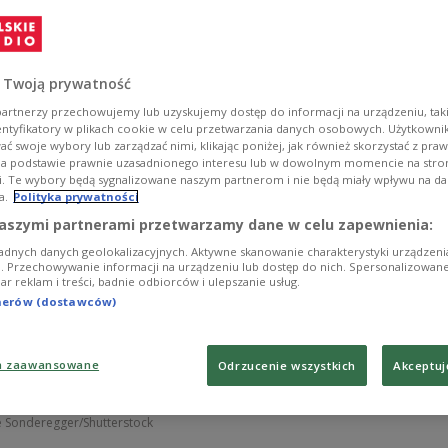
brojenia, wyrasta na lidera Sojuszu, który podnosi
 niebotycznego poziomu 5% PKB.
 Twoją prywatność
artnerzy przechowujemy lub uzyskujemy dostęp do informacji na urządzeniu, taki
entyfikatory w plikach cookie w celu przetwarzania danych osobowych. Użytkown
ć swoje wybory lub zarządzać nimi, klikając poniżej, jak również skorzystać z pra
na podstawie prawnie uzasadnionego interesu lub w dowolnym momencie na stroni
i. Te wybory będą sygnalizowane naszym partnerom i nie będą miały wpływu na d
a.
Polityka prywatności
aszymi partnerami przetwarzamy dane w celu zapewnienia:
adnych danych geolokalizacyjnych. Aktywne skanowanie charakterystyki urządzen
ji. Przechowywanie informacji na urządzeniu lub dostęp do nich. Spersonalizowane
iar reklam i treści, badnie odbiorców i ulepszanie usług.
tnerów (dostawców)
a zaawansowane
Odrzucenie wszystkich
Akceptuj
e Sonderegger/Shutterstock