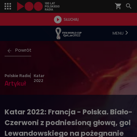
shopping_cart


SŁUCHAJ

MENU
Powrót
Polskie Radio
Katar
2022
Artykuł
Katar 2022: Francja - Polska. Biało-
Czerwoni z podniesioną głową, gol
Lewandowskiego na pożegnanie