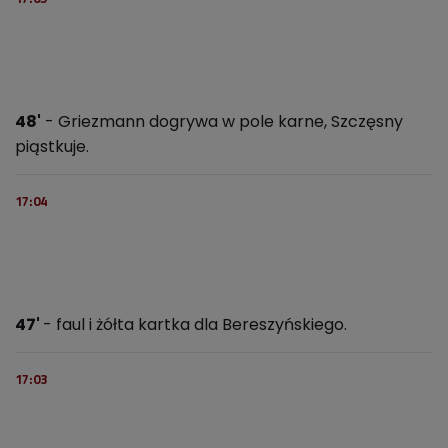
48'
- Griezmann dogrywa w pole karne, Szczęsny
piąstkuje.
17:04
47'
- faul i żółta kartka dla Bereszyńskiego.
17:03