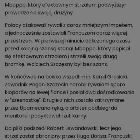
Mbappe, który efektownym strzałem podwyższył
prowadzenie swojej drużyny.
Polacy atakowali rywali z coraz mniejszym impetem,
a jednocześnie zostawiali Francuzom coraz więcej
przestrzeni. W pierwszej minucie doliczonego czasu
przed kolejną szansą stanął Mbappe, który popisał
się efektownym strzałem i strzelił swoją drugą
bramkę. Wojciech Szczęsny był bez szans.
W końcówce na boisko wszedł m.in. Kamil Grosicki.
Zawodnik Pogoni Szczecin narobił rywalom sporo
kłopotów na lewej flance i posłał dwa dośrodkowania
w "szesnastkę". Drugie z nich zostało zatrzymane
przez Upamecano ręką, a arbiter podbiegł do
monitora i podyktował rzut karny.
Do piłki podszedł Robert Lewandowski, lecz jego
strzał został obroniony przez Hugo Llorisa. Francuski