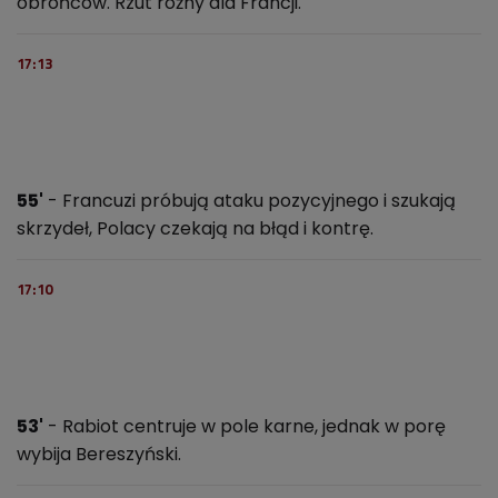
obrońców. Rzut rożny dla Francji.
17:13
55'
- Francuzi próbują ataku pozycyjnego i szukają
skrzydeł, Polacy czekają na błąd i kontrę.
17:10
53'
- Rabiot centruje w pole karne, jednak w porę
wybija Bereszyński.