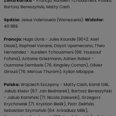
Żółta kartka
- Francja: Aurelien Tchouameni. Polska:
Bartosz Bereszyński, Matty Cash.
Sędzia:
Jesus Valenzuela (Wenezuela).
Widzów:
40 989.
Francja:
Hugo Lloris - Jules Kounde (90+2. Axel
Disasi), Raphael Varane, Dayot Upamecano, Theo
Hernandez - Aurelien Tchouameni (66. Youssouf
Fofana), Antoine Griezmann, Adrien Rabiot -
Ousmane Dembele (76. Kingsley Coman), Olivier
Giroud (76. Marcus Thuram), Kylian Mbappe.
Polska:
Wojciech Szczęsny - Matty Cash, Kamil Glik,
Jakub Kiwior (87. Jan Bednarek), Bartosz Bereszyński
- Jakub Kamiński (71. Nicola Zalewski), Grzegorz
Krychowiak (71. Krystian Bielik), Piotr Zieliński,
Sebastian Szymański (64. Arkadiusz Milik),