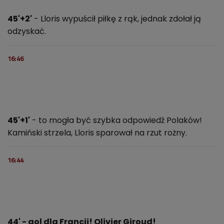
45'+2'
- Lloris wypuścił piłkę z rąk, jednak zdołał ją
odzyskać.
16:46
45'+1'
- to mogła być szybka odpowiedź Polaków!
Kamiński strzela, Lloris sparował na rzut rożny.
16:44
44' - gol dla Francji! Olivier Giroud!