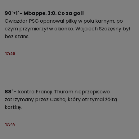
90'+1' - Mbappe. 3:0. Co za gol!
Gwiazdor PSG opanował piłkę w polu karnym, po
czym przymierzył w okienko. Wojciech Szczęsny był
bez szans.
17:46
88'
- kontra Francji. Thuram nieprzepisowo
zatrzymany przez Casha, który otrzymał żółtą
kartkę.
17:44