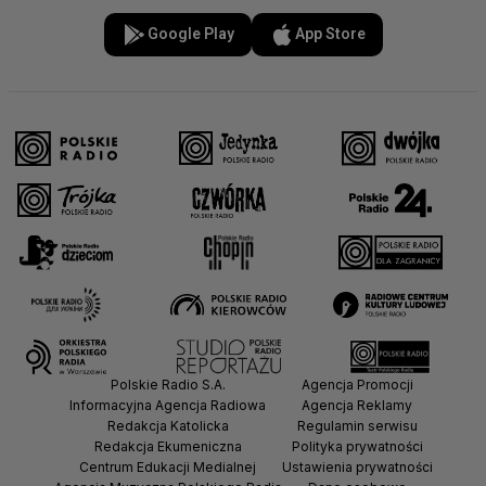
Google Play
App Store
Polskie Radio S.A.
Agencja Promocji
Informacyjna Agencja Radiowa
Agencja Reklamy
Redakcja Katolicka
Regulamin serwisu
Redakcja Ekumeniczna
Polityka prywatności
Centrum Edukacji Medialnej
Ustawienia prywatności