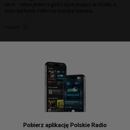
obce - mówi jeden z gości dyskutujący w studiu o
złym wpływie folku na muzykę ludową.
rozwiń

Pobierz aplikację Polskie Radio