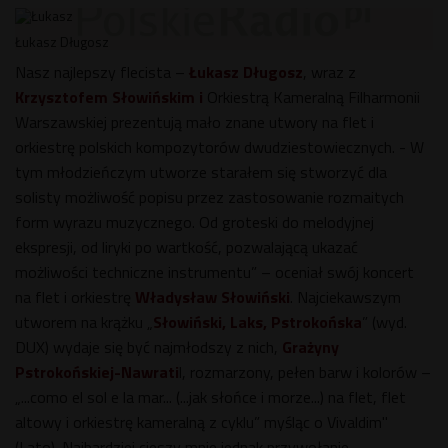
Łukasz Długosz
Nasz najlepszy flecista –
Łukasz Długosz
, wraz z
Krzysztofem Słowińskim i
Orkiestrą Kameralną Filharmonii
Warszawskiej prezentują mało znane utwory na flet i
orkiestrę polskich kompozytorów dwudziestowiecznych. - W
tym młodzieńczym utworze starałem się stworzyć dla
solisty możliwość popisu przez zastosowanie rozmaitych
form wyrazu muzycznego. Od groteski do melodyjnej
ekspresji, od liryki po wartkość, pozwalającą ukazać
możliwości techniczne instrumentu” – oceniał swój koncert
na flet i orkiestrę
Władysław Słowiński
. Najciekawszym
utworem na krążku „
Słowiński, Laks, Pstrokońska
” (wyd.
DUX) wydaje się być najmłodszy z nich,
Grażyny
Pstrokońskiej-Nawrati
l, rozmarzony, pełen barw i kolorów –
„...como el sol e la mar... (...jak słońce i morze...) na flet, flet
altowy i orkiestrę kameralną z cyklu” myśląc o Vivaldim"
(Lato). Najbardziej cieszy mnie jednak przywołanie