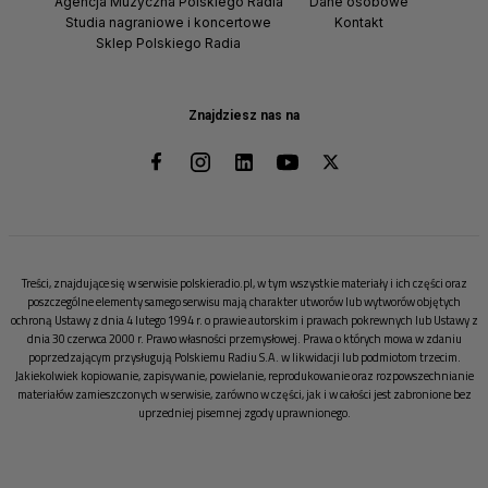
Agencja Muzyczna Polskiego Radia
Dane osobowe
Studia nagraniowe i koncertowe
Kontakt
Sklep Polskiego Radia
Znajdziesz nas na
Treści, znajdujące się w serwisie polskieradio.pl, w tym wszystkie materiały i ich części oraz
poszczególne elementy samego serwisu mają charakter utworów lub wytworów objętych
ochroną Ustawy z dnia 4 lutego 1994 r. o prawie autorskim i prawach pokrewnych lub Ustawy z
dnia 30 czerwca 2000 r. Prawo własności przemysłowej. Prawa o których mowa w zdaniu
poprzedzającym przysługują Polskiemu Radiu S.A. w likwidacji lub podmiotom trzecim.
Jakiekolwiek kopiowanie, zapisywanie, powielanie, reprodukowanie oraz rozpowszechnianie
materiałów zamieszczonych w serwisie, zarówno w części, jak i w całości jest zabronione bez
uprzedniej pisemnej zgody uprawnionego.