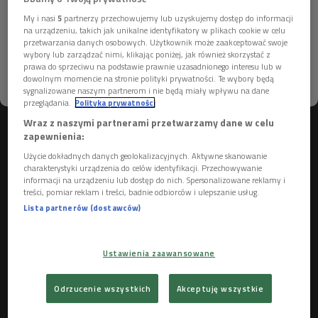
Młynarskiego
w równie świetnym wykonaniu
Konstantego
My i nasi
5
partnerzy przechowujemy lub uzyskujemy dostęp do informacji
Andrzej Kulki
(nagranie zostało zarejestrowane w 1990 roku,
Więcej informacji na ten temat znajdziesz na
na urządzeniu, takich jak unikalne identyfikatory w plikach cookie w celu
przetwarzania danych osobowych. Użytkownik może zaakceptować swoje
stronach
dane osobowe
oraz
polityka prywatności
a wydane zostało przez Polskie Nagrania). Po tym
wybory lub zarządzać nimi, klikając poniżej, jak również skorzystać z
brawurowym, wirtuozerskim, pełnym zwrotów akcji, emocji i
prawa do sprzeciwu na podstawie prawnie uzasadnionego interesu lub w
dowolnym momencie na stronie polityki prywatności. Te wybory będą
pasji koncercie, czeka nas równie mocne uderzenie, potężna,
ROZUMIEM
sygnalizowane naszym partnerom i nie będą miały wpływu na dane
pompatyczna - Symfonia F-dur op. 14, ze znamiennym
przeglądania.
Polityka prywatności
podtytułem „Polonia”. Po jej wysłuchaniu zachodziłem w
Wraz z naszymi partnerami przetwarzamy dane w celu
zapewnienia:
głowę, jak to możliwe, że tak piękna, późno romantyczna
muzyka nie weszła do podstawowego repertuaru choćby
Użycie dokładnych danych geolokalizacyjnych. Aktywne skanowanie
charakterystyki urządzenia do celów identyfikacji. Przechowywanie
naszych dyrygentów. Na krążku, zarówno koncert
informacji na urządzeniu lub dostęp do nich. Spersonalizowane reklamy i
skrzypcowy, jak i symfonia dyrygowane są przez wielkiego
treści, pomiar reklam i treści, badnie odbiorców i ulepszanie usług.
Kazimierza Korda, a gra Orkiestra Symfoniczna Filharmonii
Lista partnerów (dostawców)
Narodowej w Warszawie. Emil Młynarski był świetnym
dyrygentem, przez dziesięć lat dyrektorem Opery
Ustawienia zaawansowane
Warszawskiej, ojcem-założycielem Filharmonii Narodowej.
Jako kompozytor nie był jednak zbyt płodny, ale jego utwory
Odrzucenie wszystkich
Akceptuję wszystkie
odznaczają się nie tylko kunsztem, ale także niezależnością
twórczą. Mam nadzieję, że któryś z naszych utalentowanych