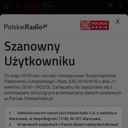
shopping_cart


SŁUCHAJ
X

Szanowny
Polskie Radio
Muzyka
Płyty
Użytkowniku
Szperając w przeszłości. Oto
skarby polskiej symfoniki
25 maja 2018 roku zaczęło obowiązywać Rozporządzenie
Parlamentu Europejskiego i Rady (UE) 2016/679 z dnia 27
kwietnia 2016 r (RODO). Zachęcamy do zapoznania się z
informacjami dotyczącymi przetwarzania danych osobowych
w Portalu PolskieRadio.pl
ostatnia aktualizacja:
19.09.2012 18:01
1.
Administratorem Danych jest Polskie Radio S.A. z siedzibą w
Warszawie, al. Niepodległości 77/85, 00-977 Warszawa.
2.
W sprawach związanych z Pani/a danymi należy kontaktować
Zachwycamy się działalnością Jordi Savalla, który z