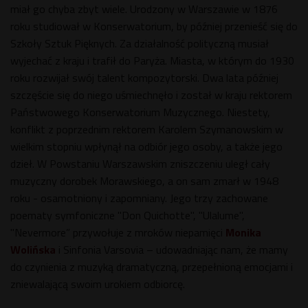
miał go chyba zbyt wiele. Urodzony w Warszawie w 1876
roku studiował w Konserwatorium, by później przenieść się do
Szkoły Sztuk Pięknych. Za działalność polityczną musiał
wyjechać z kraju i trafił do Paryża. Miasta, w którym do 1930
roku rozwijał swój talent kompozytorski. Dwa lata później
szczęście się do niego uśmiechnęło i został w kraju rektorem
Państwowego Konserwatorium Muzycznego. Niestety,
konflikt z poprzednim rektorem Karolem Szymanowskim w
wielkim stopniu wpłynął na odbiór jego osoby, a także jego
dzieł. W Powstaniu Warszawskim zniszczeniu uległ cały
muzyczny dorobek Morawskiego, a on sam zmarł w 1948
roku - osamotniony i zapomniany. Jego trzy zachowane
poematy symfoniczne "Don Quichotte", "Ulalume",
"Nevermore” przywołuje z mroków niepamięci
Monika
Wolińska
i Sinfonia Varsovia – udowadniając nam, że mamy
do czynienia z muzyką dramatyczną, przepełnioną emocjami i
zniewalającą swoim urokiem odbiorcę.