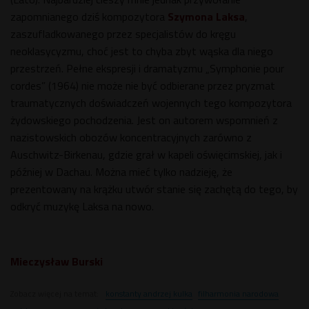
zapomnianego dziś kompozytora
Szymona Laksa
,
zaszufladkowanego przez specjalistów do kręgu
neoklasycyzmu, choć jest to chyba zbyt wąska dla niego
przestrzeń. Pełne ekspresji i dramatyzmu „Symphonie pour
cordes” (1964) nie może nie być odbierane przez pryzmat
traumatycznych doświadczeń wojennych tego kompozytora
żydowskiego pochodzenia. Jest on autorem wspomnień z
nazistowskich obozów koncentracyjnych zarówno z
Auschwitz-Birkenau, gdzie grał w kapeli oświęcimskiej, jak i
później w Dachau. Można mieć tylko nadzieję, że
prezentowany na krążku utwór stanie się zachętą do tego, by
odkryć muzykę Laksa na nowo.
Mieczysław Burski
Zobacz więcej na temat:
konstanty andrzej kulka
filharmonia narodowa