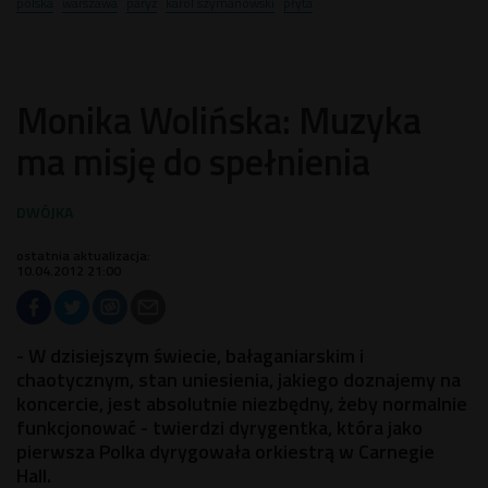
polska
warszawa
paryż
karol szymanowski
płyta
Monika Wolińska: Muzyka
ma misję do spełnienia
ostatnia aktualizacja:
10.04.2012 21:00
- W dzisiejszym świecie, bałaganiarskim i
chaotycznym, stan uniesienia, jakiego doznajemy na
koncercie, jest absolutnie niezbędny, żeby normalnie
funkcjonować - twierdzi dyrygentka, która jako
pierwsza Polka dyrygowała orkiestrą w Carnegie
Hall.