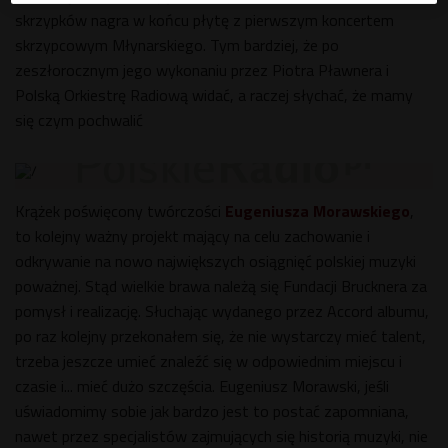
skrzypków nagra w końcu płytę z pierwszym koncertem
skrzypcowym Młynarskiego. Tym bardziej, że po
zeszłorocznym jego wykonaniu przez Piotra Pławnera i
Polską Orkiestrę Radiową widać, a raczej słychać, że mamy
się czym pochwalić
Krążek poświęcony twórczości
Eugeniusza Morawskiego
,
to kolejny ważny projekt mający na celu zachowanie i
odkrywanie na nowo największych osiągnięć polskiej muzyki
poważnej. Stąd wielkie brawa należą się Fundacji Brucknera za
pomysł i realizację. Słuchając wydanego przez Accord albumu,
po raz kolejny przekonałem się, że nie wystarczy mieć talent,
trzeba jeszcze umieć znaleźć się w odpowiednim miejscu i
czasie i... mieć dużo szczęścia. Eugeniusz Morawski, jeśli
uświadomimy sobie jak bardzo jest to postać zapomniana,
nawet przez specjalistów zajmujących się historią muzyki, nie