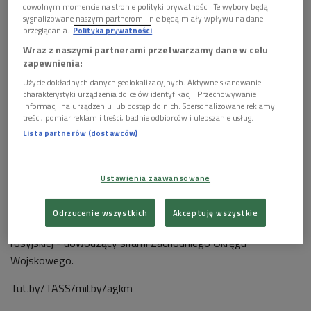
etapach, a ćwiczone będzie dowodzenie podczas działań
dowolnym momencie na stronie polityki prywatności. Te wybory będą
wojskowych zakładających dużą ilość manewrów.
sygnalizowane naszym partnerom i nie będą miały wpływu na dane
przeglądania.
Polityka prywatności
Urzędnik oznajmił również, że w pierwszym etapie sztaby
Wraz z naszymi partnerami przetwarzamy dane w celu
zapewnienia:
będą przygotowywać się do izolowania rejonów, gdzie
działają uzbrojone grupy, a także do ochrony przez lotnictwo i
Użycie dokładnych danych geolokalizacyjnych. Aktywne skanowanie
charakterystyki urządzenia do celów identyfikacji. Przechowywanie
wojska obrony przeciwlotniczej ważnych wojskowych
informacji na urządzeniu lub dostęp do nich. Spersonalizowane reklamy i
obiektów. W drugim etapie ćwiczone będzie (wspólne)
treści, pomiar reklam i treści, badnie odbiorców i ulepszanie usług.
dowodzenie wojskami.
Lista partnerów (dostawców)
Raukou stwierdził, że manewry mają charakter obronny.
Ustawienia zaawansowane
Resort obrony Białorusi informuje na swojej stronie
internetowej, że ćwiczeniami kierować będą szef sztabu
Odrzucenie wszystkich
Akceptuję wszystkie
generalnego Białorusi, wiceminister obrony, a ze strony
rosyjskiej - dowodzący siłami Zachodniego Okręgu
Wojskowego.
Tut.by/TASS/mil.by/agkm