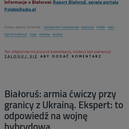
Informacje o Białorusi:
Raport Białoruś, serwis portalu
PolskieRadio.pl
Zobacz więcej na temat:
aleksander łukaszenka
białoruś
mińsk
nato
raport białoruś
rosja
ukraina
wojsko
Ten artykuł nie ma jeszcze komentarzy, możesz być pierwszy!
ZALOGUJ SIĘ
ABY DODAĆ KOMENTARZ
Białoruś: armia ćwiczy przy
granicy z Ukrainą. Ekspert: to
odpowiedź na wojnę
hybrydową