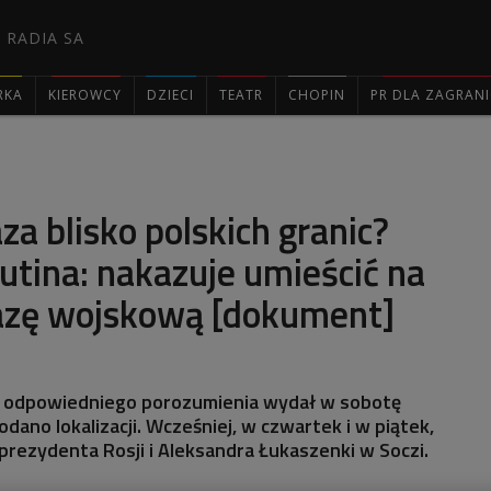
 RADIA SA
RKA
KIEROWCY
DZIECI
TEATR
CHOPIN
PR DLA ZAGRAN

za blisko polskich granic?
utina: nakazuje umieścić na
bazę wojskową [dokument]
a odpowiedniego porozumienia wydał w sobotę
odano lokalizacji. Wcześniej, w czwartek i w piątek,
prezydenta Rosji i Aleksandra Łukaszenki w Soczi.