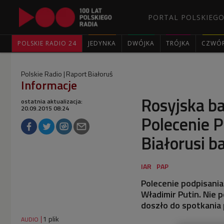
PORTAL POLSKIEGO
POLSKIE RADIO 24
JEDYNKA
DWÓJKA
TRÓJKA
CZWÓ
Polskie Radio
Raport Białoruś
Informacje
Rosyjska ba
ostatnia aktualizacja:
20.09.2015 08:24
Polecenie P
Białorusi 
Polecenie podpisani
Władimir Putin. Nie p
doszło do spotkania 
1 plik
AUDIO