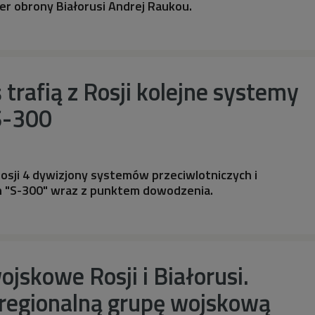
r obrony Białorusi Andrej Raukou.
 trafią z Rosji kolejne systemy
S-300
 Rosji 4 dywizjony systemów przeciwlotniczych i
h "S-300" wraz z punktem dowodzenia.
skowe Rosji i Białorusi.
regionalną grupę wojskową