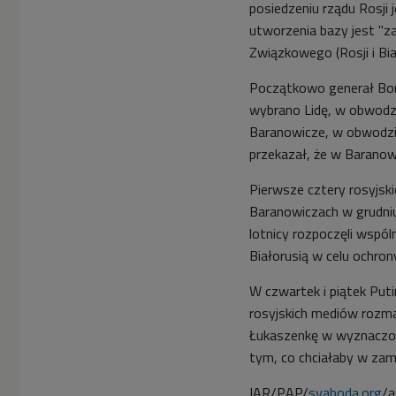
posiedzeniu rządu Rosji 
utworzenia bazy jest "
Związkowego (Rosji i Bia
Początkowo generał Bond
wybrano Lidę, w obwodzi
Baranowicze, w obwodzie
przekazał, że w Barano
Pierwsze cztery rosyjsk
Baranowiczach w grudni
lotnicy rozpoczęli wspól
Białorusią w celu ochron
W czwartek i piątek Put
rosyjskich mediów rozm
Łukaszenkę w wyznaczony
tym, co chciałaby w zam
IAR/PAP/
svaboda.org
/