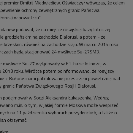
jej premier Dmitrij Miedwiediew. Oświadczył wówczas, że celem
zapewnienie ochrony zewnętrznych granic Państwa
łorusi) w powietrzu".
ariew podawał, że na miejsce rosyjskiej bazy lotniczej
e grodzieńskim na zachodzie Białorusi, a potem - że
 brzeskim, również na zachodzie kraju. W marcu 2015 roku
wiczach będą stacjonować 24 myśliwce Su-27SM3.
ie myśliwce Su-27 wylądowały w 61. bazie lotniczej w
u 2013 roku. Wkrótce potem poinformowano, że rosyjscy
nie z Białorusinami patrolowanie przestrzeni powietrznej nad
y granic Państwa Związkowego Rosji i Białorusi.
in podejmował w Soczi Aleksandra Łukaszenką. Według
awiano m.in. o tym, w jakiej formie Moskwa może wesprzeć
ch na 11 października wyborach prezydenckich, a także o
ian otrzymać.
agkm