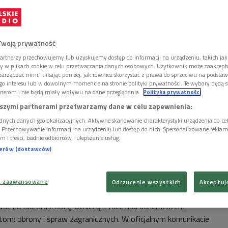
Twoją prywatność
artnerzy przechowujemy lub uzyskujemy dostęp do informacji na urządzeniu, takich jak
ory w plikach cookie w celu przetwarzania danych osobowych. Użytkownik może zaakcep
arządzać nimi, klikając poniżej, jak również skorzystać z prawa do sprzeciwu na podsta
go interesu lub w dowolnym momencie na stronie polityki prywatności. Te wybory będą 
nerom i nie będą miały wpływu na dane przeglądania.
Polityka prywatności
szymi partnerami przetwarzamy dane w celu zapewnienia:
dnych danych geolokalizacyjnych. Aktywne skanowanie charakterystyki urządzenia do ce
i. Przechowywanie informacji na urządzeniu lub dostęp do nich. Spersonalizowane reklamy 
m i treści, badnie odbiorców i ulepszanie usług.
nerów (dostawców)
ukaszenka podczas pobytu w Soczi
Foto: PAP/EPA/MIKHAIL KLIMENTIEV/RIA
a zaawansowane
Odrzucenie wszystkich
Akceptuj
ać na Białorusi bazę lotniczą. Prace nad dokumentem
m: obrony i spraw zagranicznych. W oficjalnym komunikacie