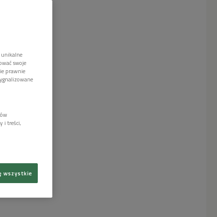
 unikalne
tować swoje
wie prawnie
sygnalizowane
lów
i treści,
ę wszystkie