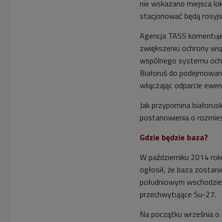
nie wskazano miejsca lok
stacjonować będą rosyjsc
Agencja TASS komentuje,
zwiększeniu ochrony wsp
wspólnego systemu ochr
Białoruś do podejmowani
włączając odparcie ewen
Jak przypomina białorusk
postanowienia o rozmiesz
Gdzie będzie baza?
W październiku 2014 ro
ogłosił, że baza zosta
południowym wschodzie B
przechwytujące Su-27.
Na początku września o 