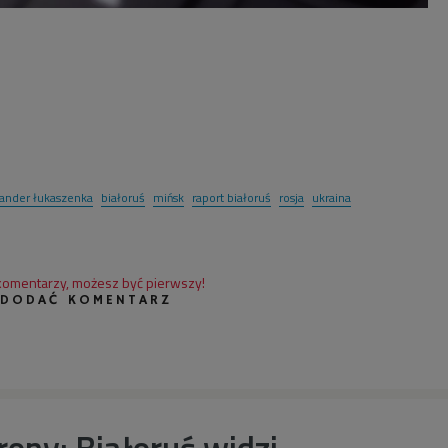
sander łukaszenka
białoruś
mińsk
raport białoruś
rosja
ukraina
 komentarzy, możesz być pierwszy!
 DODAĆ KOMENTARZ
rony: Białoruś widzi