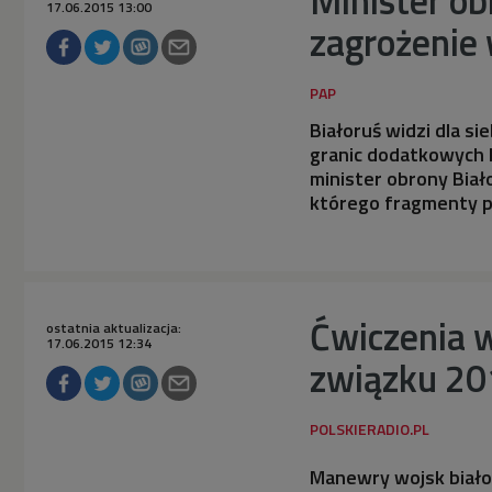
17.06.2015 13:00
zagrożenie 
Białoruś widzi dla si
granic dodatkowych
minister obrony Biał
którego fragmenty p
Ćwiczenia w
ostatnia aktualizacja:
17.06.2015 12:34
związku 20
Manewry wojsk białor