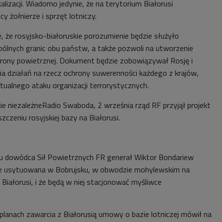
alizacji. Wiadomo jedynie, że na terytorium Białorusi
y żołnierze i sprzęt lotniczy.
 że rosyjsko-białoruskie porozumienie będzie służyło
ólnych granic obu państw, a także pozwoli na utworzenie
ony powietrznej. Dokument będzie zobowiązywał Rosję i
a działań na rzecz ochrony suwerenności każdego z krajów,
tualnego ataku organizacji terrorystycznych.
ie niezależneRadio Swaboda, 2 września rząd RF przyjął projekt
czeniu rosyjskiej bazy na Białorusi.
ku dowódca Sił Powietrznych FR generał Wiktor Bondariew
nie usytuowana w Bobrujsku, w obwodzie mohylewskim na
iałorusi, i że będą w niej stacjonować myśliwce
planach zawarcia z Białorusią umowy o bazie lotniczej mówił na