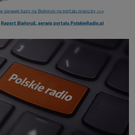
 sprawie bazy na Białorusi na portalu pravo.by >>>
:
Raport Białoruś, serwis portalu PolskieRadio.pl