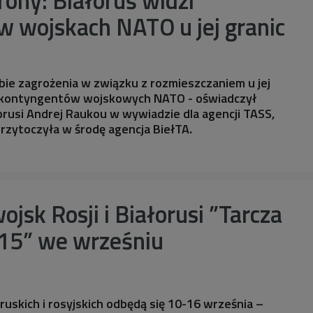
w wojskach NATO u jej granic
ebie zagrożenia w związku z rozmieszczaniem u jej
 kontyngentów wojskowych NATO - oświadczył
orusi Andrej Raukou w wywiadzie dla agencji TASS,
rzytoczyła w środę agencja BiełTA.
ojsk Rosji i Białorusi ”Tarcza
15” we wrześniu
uskich i rosyjskich odbędą się 10-16 września –