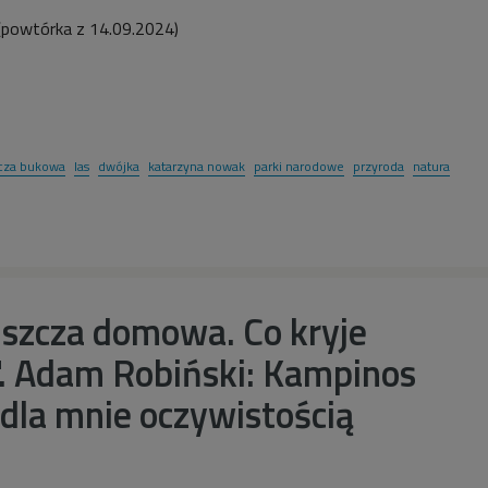
(powtórka z 14.09
.2024)
cza bukowa
las
dwójka
katarzyna nowak
parki narodowe
przyroda
natura
uszcza domowa. Co kryje
. Adam Robiński: Kampinos
dla mnie oczywistością