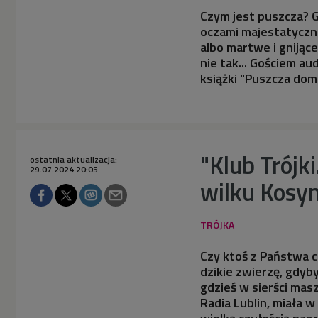
Czym jest puszcza? G
oczami majestatyczne
albo martwe i gnijące
nie tak... Gościem au
książki "Puszcza dom
"Klub Trójk
ostatnia aktualizacja:
29.07.2024 20:05
wilku Kosym
Czy ktoś z Państwa c
dzikie zwierzę, gdy
gdzieś w sierści mas
Radia Lublin, miała w