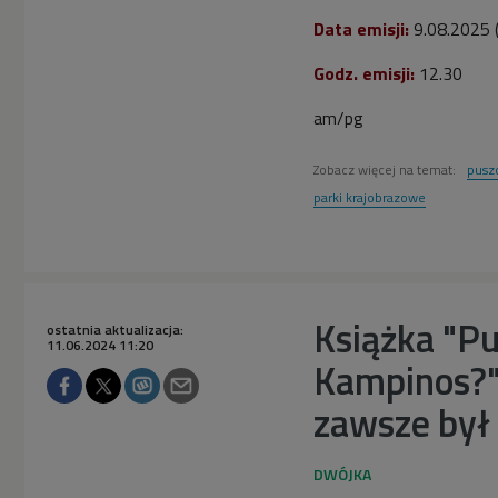
Data emisji:
9.08.2025 
Godz. emisji:
12.30
am/pg
Zobacz więcej na temat:
pusz
parki krajobrazowe
Książka "P
ostatnia aktualizacja:
11.06.2024 11:20
Kampinos?"
zawsze był 