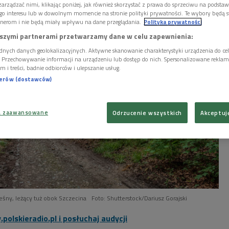
arządzać nimi, klikając poniżej, jak również skorzystać z prawa do sprzeciwu na podsta
go interesu lub w dowolnym momencie na stronie polityki prywatności. Te wybory będą 
nerom i nie będą miały wpływu na dane przeglądania.
Polityka prywatności
szymi partnerami przetwarzamy dane w celu zapewnienia:
dnych danych geolokalizacyjnych. Aktywne skanowanie charakterystyki urządzenia do ce
i. Przechowywanie informacji na urządzeniu lub dostęp do nich. Spersonalizowane reklamy 
m i treści, badnie odbiorców i ulepszanie usług.
nerów (dostawców)
a zaawansowane
Odrzucenie wszystkich
Akceptuj
śny, leżący tuż obok Szczecina
Foto: Shutterstock/Dariusz Gorajski
polskieradio.pl i posłuchaj audycji