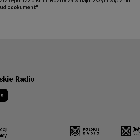
rała reportaż o Królu Roztocza w najbliższym wydaniu
 Audiodokument".
lskie Radio
re
ocji
amy