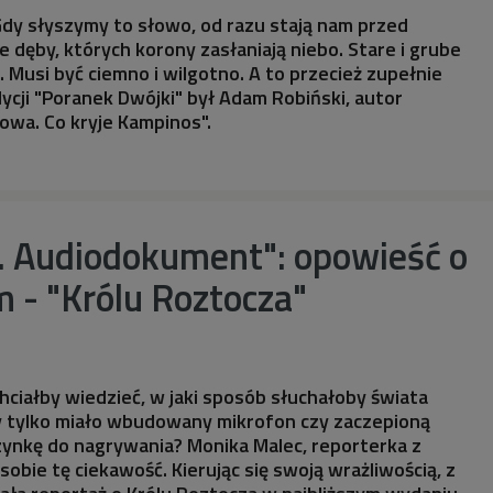
dy słyszymy to słowo, od razu stają nam przed
 dęby, których korony zasłaniają niebo. Stare i grube
. Musi być ciemno i wilgotno. A to przecież zupełnie
dycji "Poranek Dwójki" był Adam Robiński, autor
owa. Co kryje Kampinos".
i. Audiodokument": opowieść o
 - "Królu Roztocza"
hciałby wiedzieć, w jaki sposób słuchałoby świata
by tylko miało wbudowany mikrofon czy zaczepioną
zynkę do nagrywania? Monika Malec, reporterka z
 sobie tę ciekawość. Kierując się swoją wrażliwością, z