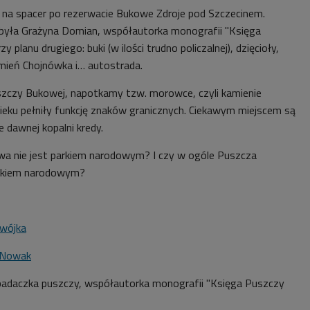
ę na spacer po rezerwacie Bukowe Zdroje pod Szczecinem.
była
Grażyna Domian, współautorka monografii "Księga
 planu drugiego: buki (w ilości trudno policzalnej), dzięcioły,
umień Chojnówka i… autostrada.
szczy Bukowej, napotkamy tzw. morowce, czyli kamienie
ieku pełniły funkcję znaków granicznych. Ciekawym miejscem są
 dawnej kopalni kredy.
a nie jest parkiem narodowym? I czy w ogóle Puszcza
rkiem narodowym?
Dwójka
 Nowak
adaczka puszczy, współautorka monografii "Księga Puszczy