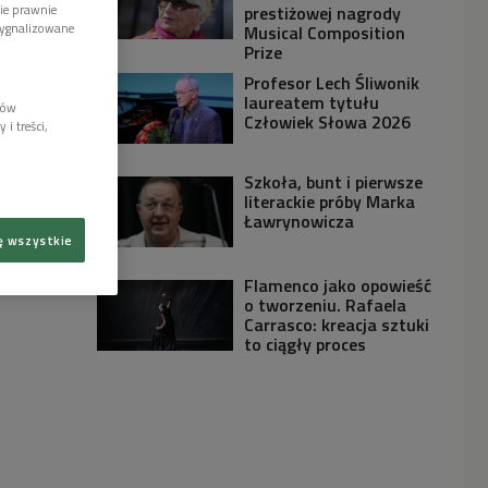
prestiżowej nagrody
wie prawnie
sygnalizowane
Musical Composition
Prize
Profesor Lech Śliwonik
laureatem tytułu
lów
Człowiek Słowa 2026
i treści,
Szkoła, bunt i pierwsze
literackie próby Marka
Ławrynowicza
ę wszystkie
Flamenco jako opowieść
o tworzeniu. Rafaela
Carrasco: kreacja sztuki
to ciągły proces