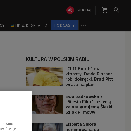
shopping_cart


SŁUCHAJ

ICY
ПР ДЛЯ УКРАЇНИ
PODCASTY
KULTURA W POLSKIM RADIU:
"Cliff Booth" ma
kłopoty: David Fincher
robi dokrętki, Brad Pitt
wraca na plan
Ewa Sadkowska z
"Silesia Film": jesienią
zainaugurujemy Śląski
Szlak Filmowy
Elżbieta Sikora
 unikalne
nominowana do
tować swoje