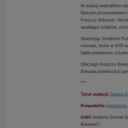
W audycji wybraliśmy si
Naszym przewodnikiem 
Puszczy Bukowej". Aktorzy
spadające żołędzie, str
Spacerując ścieżkami Pu
morowe, które w XVIII w
także podziemne sztolnie
Dlaczego Puszcza Bukow
Bukowa powinna być pa
***
Tytuł audycji:
Zielona 
Prowadziła:
Katarzyna
Gość:
Grażyna Domian (b
Bukowej")