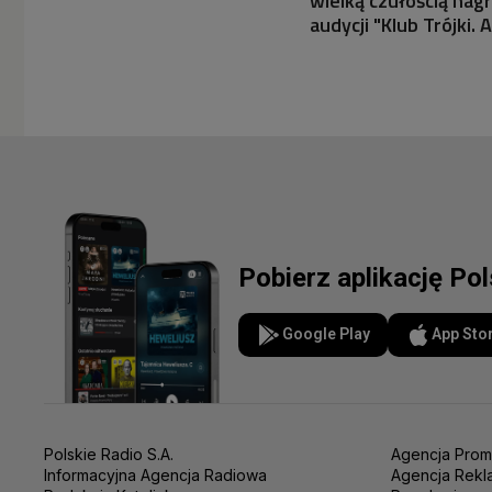
wielką czułością nag
audycji "Klub Trójki.
Pobierz aplikację Po
Google Play
App Sto
Polskie Radio S.A.
Agencja Prom
Informacyjna Agencja Radiowa
Agencja Rekl