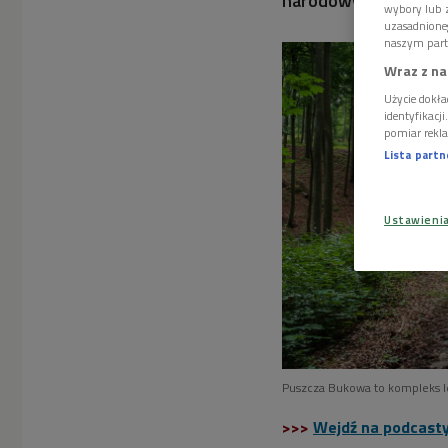
narodowy?
wybory lub z
uzasadnione
naszym part
Wraz z na
Użycie dokła
identyfikacj
pomiar rekla
Lista part
Ustawieni
Puszcza Bukowa to kompleks le
>>>
Wejdź na podcasty.