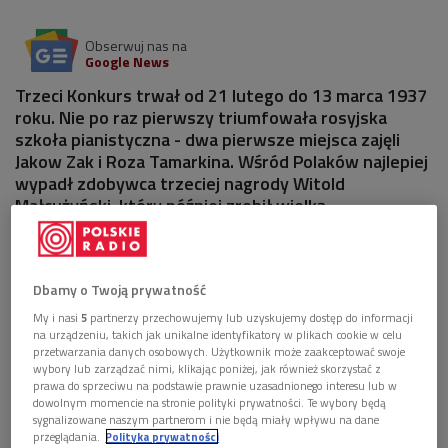
Obserwuj nas na
Google News
Trzeci Konkurs trwał od 21 lutego do 13 marca 1937
roku. Nie po raz pierwszy triumfowała rosyjska
szkoła pianistyczna - dwa pierwsze miejsca zajęli
Jakow Zak i Roza Tamarkina. Wśród Polaków najlepiej
wypadł zdobywca trzeciej nagrody Witold
Małcużyński, który później zrobił wielką
międzynarodową karierę.
Dbamy o Twoją prywatność
My i nasi
5
partnerzy przechowujemy lub uzyskujemy dostęp do informacji
na urządzeniu, takich jak unikalne identyfikatory w plikach cookie w celu
przetwarzania danych osobowych. Użytkownik może zaakceptować swoje
wybory lub zarządzać nimi, klikając poniżej, jak również skorzystać z
prawa do sprzeciwu na podstawie prawnie uzasadnionego interesu lub w
dowolnym momencie na stronie polityki prywatności. Te wybory będą
sygnalizowane naszym partnerom i nie będą miały wpływu na dane
przeglądania.
Polityka prywatności