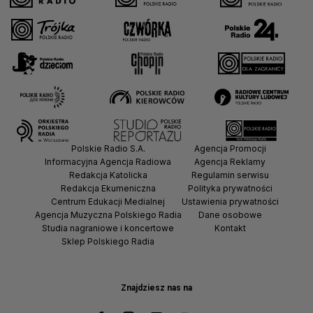
Polskie Radio S.A.
Agencja Promocji
Informacyjna Agencja Radiowa
Agencja Reklamy
Redakcja Katolicka
Regulamin serwisu
Redakcja Ekumeniczna
Polityka prywatności
Centrum Edukacji Medialnej
Ustawienia prywatności
Agencja Muzyczna Polskiego Radia
Dane osobowe
Studia nagraniowe i koncertowe
Kontakt
Sklep Polskiego Radia
Znajdziesz nas na