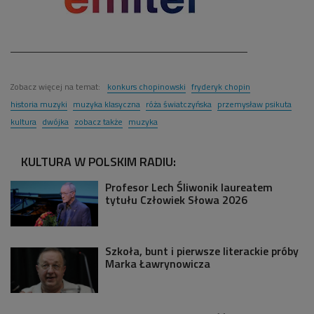
Zobacz więcej na temat:
konkurs chopinowski
fryderyk chopin
historia muzyki
muzyka klasyczna
róża światczyńska
przemysław psikuta
kultura
dwójka
zobacz także
muzyka
KULTURA W POLSKIM RADIU:
Profesor Lech Śliwonik laureatem
tytułu Człowiek Słowa 2026
Szkoła, bunt i pierwsze literackie próby
Marka Ławrynowicza