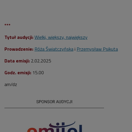
***
Tytuł audycji:
Wielki, większy, największy
Prowadzenie:
Róża Światczyńska
i
Przemysław Psikuta
Data emisji:
2.02.2025
Godz. emisji:
15
.00
am/dz