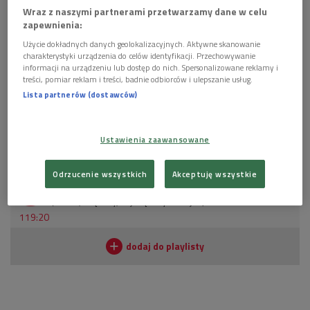
Wraz z naszymi partnerami przetwarzamy dane w celu
zapewnienia:
Użycie dokładnych danych geolokalizacyjnych. Aktywne skanowanie
III Międzynarodowy Konkurs Pianistyczny im. Fryderyka Chopina w Warszawie.
charakterystyki urządzenia do celów identyfikacji. Przechowywanie
Inauguracyjne przemówienie przewodniczącego jury Adama Wieniawskiego
informacji na urządzeniu lub dostęp do nich. Spersonalizowane reklamy i
do uczestników konkursu w sali Filharmonii Warszawskiej
Foto: Narodowe
treści, pomiar reklam i treści, badnie odbiorców i ulepszanie usług.
Archiwum Cyfrowe
Lista partnerów (dostawców)
W audycji nie zabrakło nagrań laureatów, a także wspomnień
z radiowego archiwum.
Ustawienia zaawansowane
POSŁUCHAJ
Odrzucenie wszystkich
Akceptuję wszystkie
III Konkurs Chopinowski 1937 - ostatni przed wojną
(Wielki, większy, największy/Dwójka)
119:20