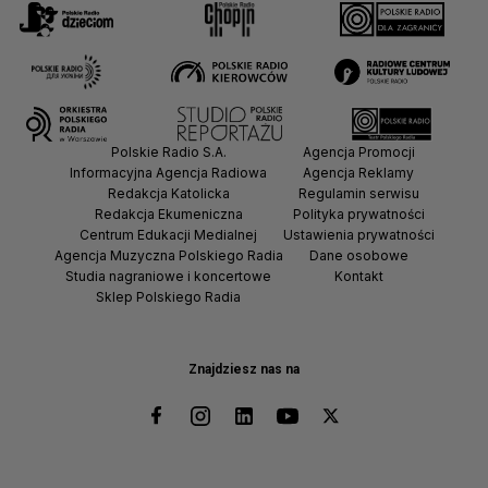
Polskie Radio S.A.
Agencja Promocji
Informacyjna Agencja Radiowa
Agencja Reklamy
Redakcja Katolicka
Regulamin serwisu
Redakcja Ekumeniczna
Polityka prywatności
Centrum Edukacji Medialnej
Ustawienia prywatności
Agencja Muzyczna Polskiego Radia
Dane osobowe
Studia nagraniowe i koncertowe
Kontakt
Sklep Polskiego Radia
Znajdziesz nas na