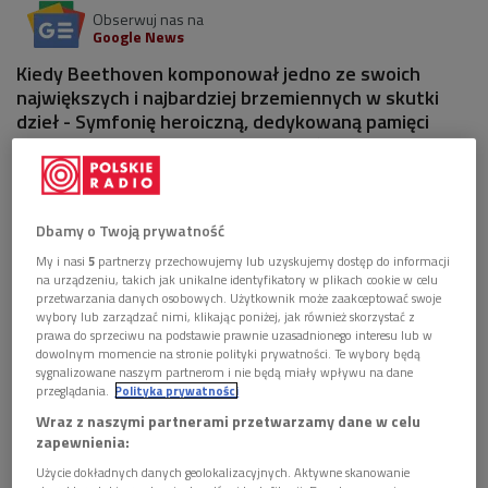
Obserwuj nas na
Google News
Kiedy Beethoven komponował jedno ze swoich
największych i najbardziej brzemiennych w skutki
dzieł - Symfonię heroiczną, dedykowaną pamięci
wielkiego człowieka - z okien jego ówczesnego
domu widział piękne ogrody i winnice. Kilkanaście
minut spaceru dzieliło go od Dunaju...
Dbamy o Twoją prywatność
Dziś jednak chyba nikt nie kojarzy III Symfonii Es-dur z
My i nasi
5
partnerzy przechowujemy lub uzyskujemy dostęp do informacji
pięknym, modrym Dunajem, o którym dźwiękami opowiedział
na urządzeniu, takich jak unikalne identyfikatory w plikach cookie w celu
przetwarzania danych osobowych. Użytkownik może zaakceptować swoje
Jan Strauss syn. Jest jednak coś, co te dwa utwory wiąże: to
wybory lub zarządzać nimi, klikając poniżej, jak również skorzystać z
polityka, której wielu z nas nie lubi, ale która ma realny wpływ
prawa do sprzeciwu na podstawie prawnie uzasadnionego interesu lub w
dowolnym momencie na stronie polityki prywatności. Te wybory będą
na nasze życie.
sygnalizowane naszym partnerom i nie będą miały wpływu na dane
przeglądania.
Polityka prywatności
Dunaj
to rzeka bardzo długa, najdłuższa w starej,
Wraz z naszymi partnerami przetwarzamy dane w celu
historycznej części Europy. Liczy blisko trzy tysiące
zapewnienia:
kilometrów i przepływa przez dziesięć współczesnych
Użycie dokładnych danych geolokalizacyjnych. Aktywne skanowanie
państw; Niemcy, Austrię, Słowację, Węgry, Chorwację, Serbię,