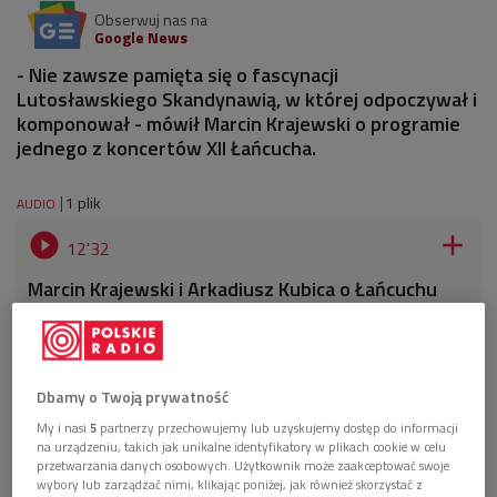
Obserwuj nas na
Google News
- Nie zawsze pamięta się o fascynacji
Lutosławskiego Skandynawią, w której odpoczywał i
komponował - mówił Marcin Krajewski o programie
jednego z koncertów XII Łańcucha.
1 plik
AUDIO


12'32
Marcin Krajewski i Arkadiusz Kubica o Łańcuchu
(Poranek Dwójki)
Dbamy o Twoją prywatność
My i nasi
5
partnerzy przechowujemy lub uzyskujemy dostęp do informacji
na urządzeniu, takich jak unikalne identyfikatory w plikach cookie w celu
przetwarzania danych osobowych. Użytkownik może zaakceptować swoje
wybory lub zarządzać nimi, klikając poniżej, jak również skorzystać z