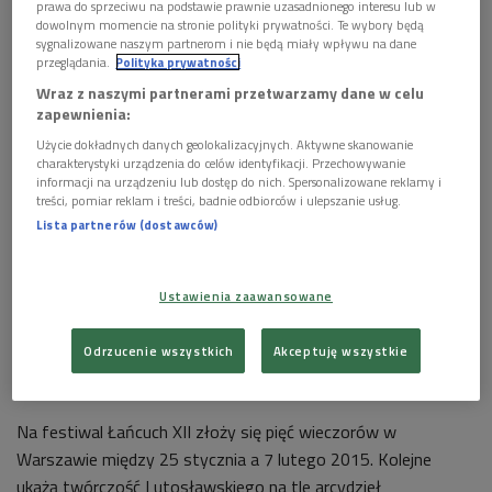
prawa do sprzeciwu na podstawie prawnie uzasadnionego interesu lub w
dowolnym momencie na stronie polityki prywatności. Te wybory będą
sygnalizowane naszym partnerom i nie będą miały wpływu na dane
przeglądania.
Polityka prywatności
Wraz z naszymi partnerami przetwarzamy dane w celu
zapewnienia:
Użycie dokładnych danych geolokalizacyjnych. Aktywne skanowanie
Norweskie krajobrazy fascynowały Witolda Lutosławskiego. Czy znalazło to
charakterystyki urządzenia do celów identyfikacji. Przechowywanie
odzwierciedlenie w jego muzyce?
Foto: Frédéric de Goldschmidt
informacji na urządzeniu lub dostęp do nich. Spersonalizowane reklamy i
www.frederic.net (lic. CC, wikipedia)
treści, pomiar reklam i treści, badnie odbiorców i ulepszanie usług.
Lista partnerów (dostawców)
Łańcuch XII na antenie Dwójki>>>
Mowa o koncercie "skandynawskim", który odbędzie się 31
Ustawienia zaawansowane
stycznia w Studiu Koncertowym Polskiego Radia im. Witolda
Lutosławskiego, a w którego programie, oprócz dzieł
Odrzucenie wszystkich
Akceptuję wszystkie
patrona, znalazły się utwory Fina Jeana Sibeliusa oraz
Duńczyka Pera Nørgårda.
Na festiwal Łańcuch XII złoży się pięć wieczorów w
Warszawie między 25 stycznia a 7 lutego 2015. Kolejne
ukażą twórczość Lutosławskiego na tle arcydzieł