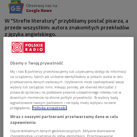
Obserwuj nas na
Google News
W "Strefie literatury" przybliżamy postać pisarza, a
przede wszystkim: autora znakomitych przekładów
z języka angielskiego.
Dbamy o Twoją prywatność
My i nasi
5
partnerzy przechowujemy lub uzyskujemy dostęp do informacji
na urządzeniu, takich jak unikalne identyfikatory w plikach cookie w celu
przetwarzania danych osobowych. Użytkownik może zaakceptować swoje
wybory lub zarządzać nimi, klikając poniżej, jak również skorzystać z
prawa do sprzeciwu na podstawie prawnie uzasadnionego interesu lub w
dowolnym momencie na stronie polityki prywatności. Te wybory będą
sygnalizowane naszym partnerom i nie będą miały wpływu na dane
przeglądania.
Polityka prywatności
Wraz z naszymi partnerami przetwarzamy dane w celu
zapewnienia:
Maciej Słomczyński i Andrzej Wajda. Próba kostiumowa w Starym Teatrze w
Krakowie, 1981 rok, adaptacja "Tragicznej historii Hamleta, księcia Danii"
Użycie dokładnych danych geolokalizacyjnych. Aktywne skanowanie
Williama Szekspira w reż. A. Wajdy. Autorem przekładu był M. Słomczyński
charakterystyki urządzenia do celów identyfikacji. Przechowywanie