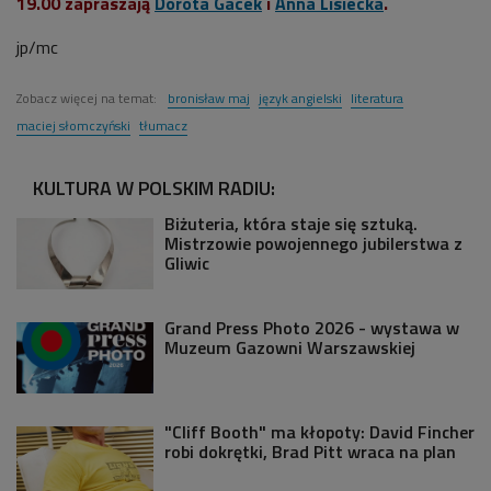
19.00 zapraszają
Dorota Gacek
i
Anna Lisiecka
.
jp/mc
Zobacz więcej na temat:
bronisław maj
język angielski
literatura
maciej słomczyński
tłumacz
KULTURA W POLSKIM RADIU:
Biżuteria, która staje się sztuką.
Mistrzowie powojennego jubilerstwa z
Gliwic
Grand Press Photo 2026 - wystawa w
Muzeum Gazowni Warszawskiej
"Cliff Booth" ma kłopoty: David Fincher
robi dokrętki, Brad Pitt wraca na plan