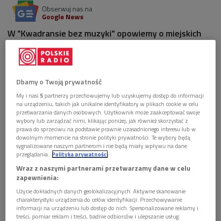
Obserwuj nas na
Google News
W "Kwadransie bez muzyki" opowiemy o miejskich
spacerach ze słuchawkami na uszach oraz o tradycji
takiej formuły zwiedzania.
Dbamy o Twoją prywatność
My i nasi
5
partnerzy przechowujemy lub uzyskujemy dostęp do informacji
na urządzeniu, takich jak unikalne identyfikatory w plikach cookie w celu
przetwarzania danych osobowych. Użytkownik może zaakceptować swoje
wybory lub zarządzać nimi, klikając poniżej, jak również skorzystać z
prawa do sprzeciwu na podstawie prawnie uzasadnionego interesu lub w
dowolnym momencie na stronie polityki prywatności. Te wybory będą
sygnalizowane naszym partnerom i nie będą miały wpływu na dane
przeglądania.
Polityka prywatności
Wraz z naszymi partnerami przetwarzamy dane w celu
zapewnienia:
Użycie dokładnych danych geolokalizacyjnych. Aktywne skanowanie
Czy audioprzewodnik to dobry pomysł na poznanie ciekawych stron miasta?
charakterystyki urządzenia do celów identyfikacji. Przechowywanie
(zdj. ilustracyjne)
Foto: Picsues/pixabay/domena pubiczna
informacji na urządzeniu lub dostęp do nich. Spersonalizowane reklamy i
treści, pomiar reklam i treści, badnie odbiorców i ulepszanie usług.