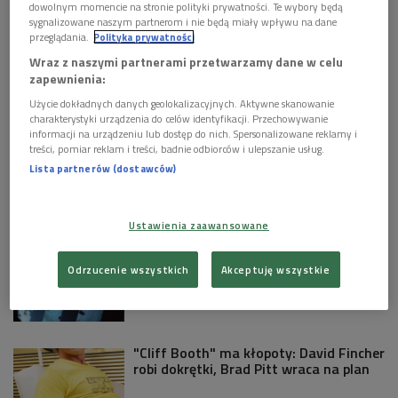
dowolnym momencie na stronie polityki prywatności. Te wybory będą
genialnych przepisów".
sygnalizowane naszym partnerom i nie będą miały wpływu na dane
przeglądania.
Polityka prywatności
***
Wraz z naszymi partnerami przetwarzamy dane w celu
zapewnienia:
Na
"Drogę przez mąkę"
w sobotę (22.09) w godz. 12.30-
Użycie dokładnych danych geolokalizacyjnych. Aktywne skanowanie
13.00 zaprasza
Łukasz Modelski
.
charakterystyki urządzenia do celów identyfikacji. Przechowywanie
informacji na urządzeniu lub dostęp do nich. Spersonalizowane reklamy i
jp/mko
treści, pomiar reklam i treści, badnie odbiorców i ulepszanie usług.
Lista partnerów (dostawców)
Zobacz więcej na temat:
ziemniaki
kulinaria
Ustawienia zaawansowane
KULTURA W POLSKIM RADIU:
Grand Press Photo 2026 - wystawa w
Odrzucenie wszystkich
Akceptuję wszystkie
Muzeum Gazowni Warszawskiej
"Cliff Booth" ma kłopoty: David Fincher
robi dokrętki, Brad Pitt wraca na plan