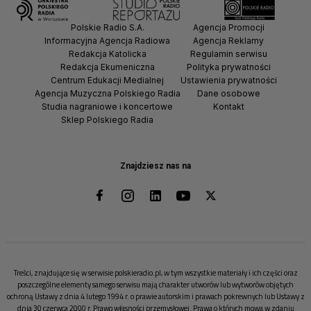
Polskie Radio S.A.
Agencja Promocji
Informacyjna Agencja Radiowa
Agencja Reklamy
Redakcja Katolicka
Regulamin serwisu
Redakcja Ekumeniczna
Polityka prywatności
Centrum Edukacji Medialnej
Ustawienia prywatności
Agencja Muzyczna Polskiego Radia
Dane osobowe
Studia nagraniowe i koncertowe
Kontakt
Sklep Polskiego Radia
Znajdziesz nas na
Treści, znajdujące się w serwisie polskieradio.pl, w tym wszystkie materiały i ich części oraz
poszczególne elementy samego serwisu mają charakter utworów lub wytworów objętych
ochroną Ustawy z dnia 4 lutego 1994 r. o prawie autorskim i prawach pokrewnych lub Ustawy z
dnia 30 czerwca 2000 r. Prawo własności przemysłowej. Prawa o których mowa w zdaniu