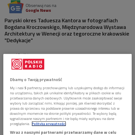
Obserwuj nas na
Google News
Paryski okres Taduesza Kantora w fotografiach
Bogdana Kroczowskigo, Międzynarodowa Wystawa
Architektury w Wenecji oraz tegoroczne krakowskie
"Dedykacje"
3 pliki
AUDIO


05'34
Bogdan Korczowski o Ulicach Tadeusza Kantora
Dbamy o Twoją prywatność
My i nasi
5
partnerzy przechowujemy lub uzyskujemy dostęp do informacji


08'48
na urządzeniu, takich jak unikalne identyfikatory w plikach cookie w celu
przetwarzania danych osobowych. Użytkownik może zaakceptować swoje
Materia Prima, Międzynarodowy Festiwal Teatru
wybory lub zarządzać nimi, klikając poniżej, jak również skorzystać z
prawa do sprzeciwu na podstawie prawnie uzasadnionego interesu lub w
Formy - pod takim hasłem odbędą się jesienią
dowolnym momencie na stronie polityki prywatności. Te wybory będą
tegoroczne krakowskie Dedykacje
sygnalizowane naszym partnerom i nie będą miały wpływu na dane
przeglądania.
Polityka prywatności


09'08
Wraz z naszymi partnerami przetwarzamy dane w celu