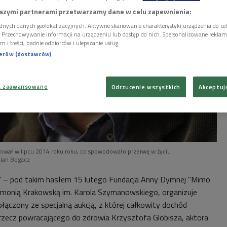
szymi partnerami przetwarzamy dane w celu zapewnienia:
dnych danych geolokalizacyjnych. Aktywne skanowanie charakterystyki urządzenia do ce
i. Przechowywanie informacji na urządzeniu lub dostęp do nich. Spersonalizowane reklamy 
m i treści, badnie odbiorców i ulepszanie usług.
nerów (dostawców)
a zaawansowane
Odrzucenie wszystkich
Akceptuj
orował w lipcu 2014 roku roku, co spowodowało przerwę w życiu
 Jan Bogacz
" – pod takim hasłem 15 lutego Fundacja Anny Dymnej "Mimo
rmonią Krakowską im. Karola Szymanowskiego, organizuje
łączony ze specjalną aukcją, z której całkowity dochód
rzecz powracającego do zdrowia Krzysztofa Globisza, aktora