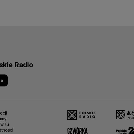
lskie Radio
re
ocji
amy
rwisu
atności