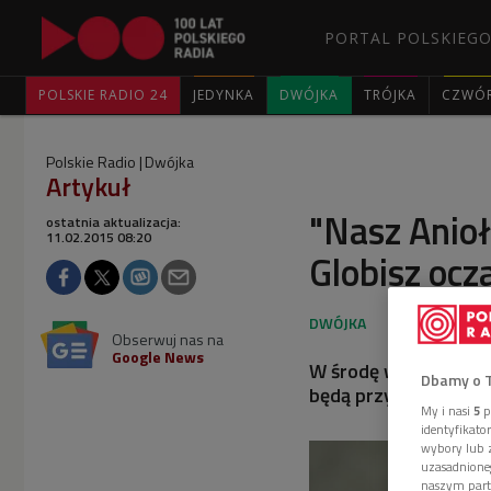
PORTAL POLSKIEGO
POLSKIE RADIO 24
JEDYNKA
DWÓJKA
TRÓJKA
CZWÓ
Polskie Radio
Dwójka
Artykuł
"Nasz Anioł
ostatnia aktualizacja:
11.02.2015 08:20
Globisz ocz
Obserwuj nas na
Google News
W środę wieczorem n
Dbamy o 
będą przyjaciele Krzy
My i nasi
5
p
identyfikat
wybory lub z
uzasadnione
naszym part