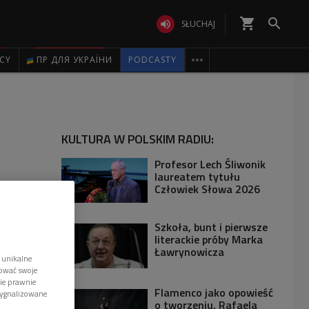
shopping_cart


SŁUCHAJ

ICY
ПР ДЛЯ УКРАЇНИ
PODCASTY
KULTURA W POLSKIM RADIU:
Profesor Lech Śliwonik
laureatem tytułu
Człowiek Słowa 2026
Szkoła, bunt i pierwsze
literackie próby Marka
Ławrynowicza
 unikalne
tować swoje
wie prawnie
Flamenco jako opowieść
sygnalizowane
o tworzeniu. Rafaela