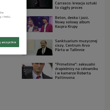
Carrasco: kreacja sztuki
to ciągły proces
lów
i treści,
Beton, deska i jazz.
Nowy solowy album
Kacpra Krupy
Sanktuarium muzycznej
ę wszystkie
ciszy. Centrum Arvo
Pärta w Tallinnie
"Primetime": seksualni
drapieżnicy na celowniku
i w kamerze Roberta
Pattinsona