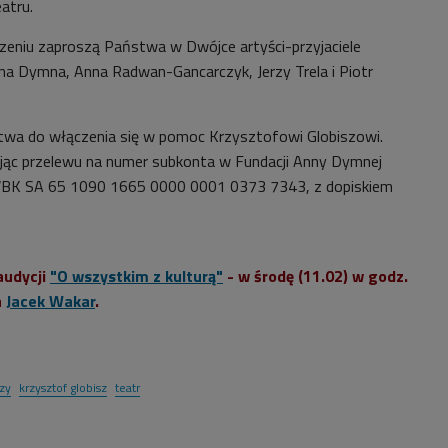
atru.
zeniu zaproszą Państwa w Dwójce artyści-przyjaciele
na Dymna, Anna Radwan-Gancarczyk, Jerzy Trela i Piotr
wa do włączenia się w pomoc Krzysztofowi Globiszowi.
jąc przelewu na numer subkonta w Fundacji Anny Dymnej
BK SA 65 1090 1665 0000 0001 0373 7343, z dopiskiem
audycji
"O wszystkim z kulturą"
- w środę (11.02) w godz.
a
Jacek Wakar
.
zy
krzysztof globisz
teatr