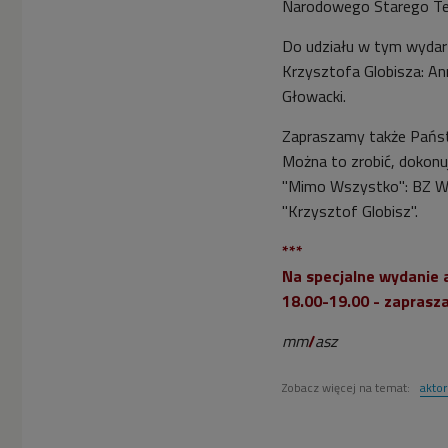
Narodowego Starego Te
Do udziału w tym wydar
Krzysztofa Globisza: An
Głowacki.
Zapraszamy także Państ
Można to zrobić, dokonu
"Mimo Wszystko": BZ W
"Krzysztof Globisz".
***
Na specjalne wydanie 
18.00-19.00 - zaprasz
mm
/
asz
Zobacz więcej na temat:
aktor