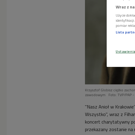
Wraz z na
Użycie dokła
identyfikacj
pomiar rekla
Lista part
Ustawieni
Krzysztof Globisz ciężko zach
zawodowym
Foto: TVP/PAP -
"Nasz Anioł w Krakowie
Wszystko", wraz z Filha
koncert charytatywny po
przekazany zostanie na 