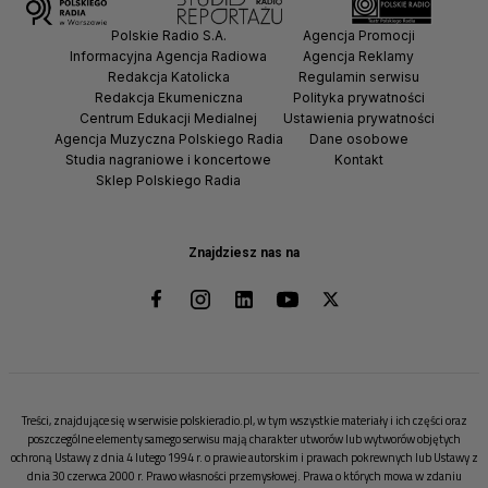
Polskie Radio S.A.
Agencja Promocji
Informacyjna Agencja Radiowa
Agencja Reklamy
Redakcja Katolicka
Regulamin serwisu
Redakcja Ekumeniczna
Polityka prywatności
Centrum Edukacji Medialnej
Ustawienia prywatności
Agencja Muzyczna Polskiego Radia
Dane osobowe
Studia nagraniowe i koncertowe
Kontakt
Sklep Polskiego Radia
Znajdziesz nas na
Treści, znajdujące się w serwisie polskieradio.pl, w tym wszystkie materiały i ich części oraz
poszczególne elementy samego serwisu mają charakter utworów lub wytworów objętych
ochroną Ustawy z dnia 4 lutego 1994 r. o prawie autorskim i prawach pokrewnych lub Ustawy z
dnia 30 czerwca 2000 r. Prawo własności przemysłowej. Prawa o których mowa w zdaniu