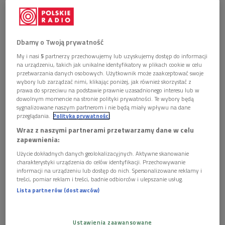
Dbamy o Twoją prywatność
My i nasi
5
partnerzy przechowujemy lub uzyskujemy dostęp do informacji
Opis obrazu: Obraz artystki malarki Kazimiery Dąbrowskiej przedstawiający
na urządzeniu, takich jak unikalne identyfikatory w plikach cookie w celu
portret Juliusza Osterwy namalowany w 1933 roku w Krakowie
Foto:
przetwarzania danych osobowych. Użytkownik może zaakceptować swoje
Narodowe Archiwum Cyfrowe
wybory lub zarządzać nimi, klikając poniżej, jak również skorzystać z
prawa do sprzeciwu na podstawie prawnie uzasadnionego interesu lub w
>>> Posłuchaj audycji "O wszystkim z kulturą"
dowolnym momencie na stronie polityki prywatności. Te wybory będą
sygnalizowane naszym partnerom i nie będą miały wpływu na dane
przeglądania.
Polityka prywatności
Juliusz Osterwa
- aktor, reżyser, dyrektor teatrów i
Wraz z naszymi partnerami przetwarzamy dane w celu
założyciel Reduty,
czyli pierwszego polskiego laboratorium
zapewnienia:
teatralnego -
przez całe swoje życie artystyczne prowadził
Użycie dokładnych danych geolokalizacyjnych. Aktywne skanowanie
zapiski, m.in. w formie raptularzy i dzienników.
Niedawno
charakterystyki urządzenia do celów identyfikacji. Przechowywanie
Instytut Teatralny im. Zbigniewa Raszewskiego w
informacji na urządzeniu lub dostęp do nich. Spersonalizowane reklamy i
treści, pomiar reklam i treści, badnie odbiorców i ulepszanie usług.
Warszawie
,
w opracowaniu i redakcji
Wandy
Lista partnerów (dostawców)
Świątkowskiej
,
wydał jego
"Dziennik z lat 1934-1935"
.
Archiwum Osterwy. O dzienniku i dziedzictwie twórcy
Ustawienia zaawansowane