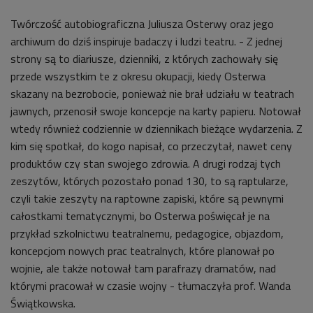
Twórczość autobiograficzna Juliusza Osterwy
oraz jego
archiwum do dziś inspiruje badaczy i ludzi teatru. - Z jednej
strony są to diariusze, dzienniki, z których zachowały się
przede wszystkim te z okresu okupacji, kiedy Osterwa
skazany na bezrobocie, ponieważ nie brał udziału w teatrach
jawnych, przenosił swoje koncepcje na karty papieru. Notował
wtedy również codziennie w dziennikach bieżące wydarzenia. Z
kim się spotkał, do kogo napisał, co przeczytał, nawet ceny
produktów czy stan swojego zdrowia. A drugi rodzaj tych
zeszytów, których pozostało ponad 130, to są raptularze,
czyli takie zeszyty na raptowne zapiski, które są pewnymi
całostkami tematycznymi, bo Osterwa poświęcał je na
przykład szkolnictwu teatralnemu, pedagogice, objazdom,
koncepcjom nowych prac teatralnych, które planował po
wojnie, ale także notował tam parafrazy dramatów, nad
którymi pracował w czasie wojny - tłumaczyła prof.
Wanda
Świątkowska.