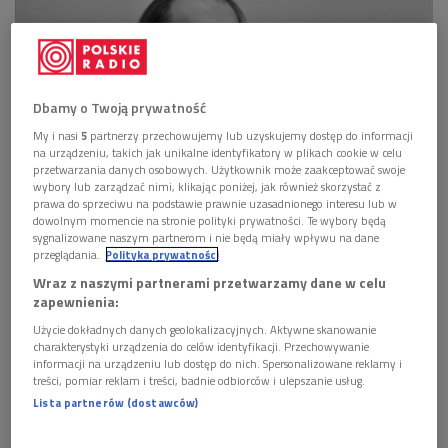
Dbamy o Twoją prywatność
My i nasi
5
partnerzy przechowujemy lub uzyskujemy dostęp do informacji
na urządzeniu, takich jak unikalne identyfikatory w plikach cookie w celu
przetwarzania danych osobowych. Użytkownik może zaakceptować swoje
wybory lub zarządzać nimi, klikając poniżej, jak również skorzystać z
prawa do sprzeciwu na podstawie prawnie uzasadnionego interesu lub w
dowolnym momencie na stronie polityki prywatności. Te wybory będą
ks. Jan Twardowski, Warszawa 1980
Foto: PAP/Irena Jarosińska
sygnalizowane naszym partnerom i nie będą miały wpływu na dane
przeglądania.
Polityka prywatności
Wraz z naszymi partnerami przetwarzamy dane w celu
zapewnienia:
Użycie dokładnych danych geolokalizacyjnych. Aktywne skanowanie
charakterystyki urządzenia do celów identyfikacji. Przechowywanie
informacji na urządzeniu lub dostęp do nich. Spersonalizowane reklamy i
treści, pomiar reklam i treści, badnie odbiorców i ulepszanie usług.
Lista partnerów (dostawców)