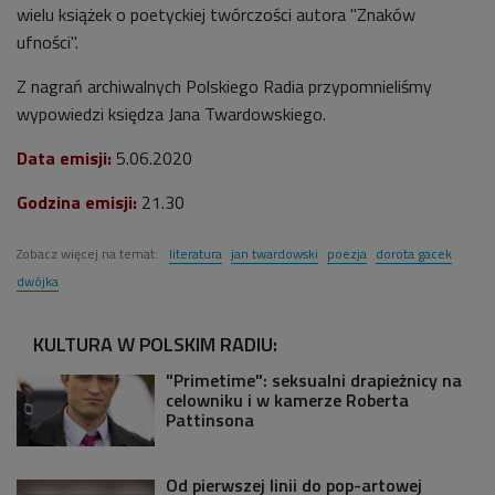
wielu książek o poetyckiej twórczości autora "Znaków
ufności".
Z nagrań archiwalnych Polskiego Radia przypomnieliśmy
wypowiedzi księdza Jana Twardowskiego.
Data emisji:
5.06.2020
Godzina emisji:
21.30
Zobacz więcej na temat:
literatura
jan twardowski
poezja
dorota gacek
dwójka
KULTURA W POLSKIM RADIU:
"Primetime": seksualni drapieżnicy na
celowniku i w kamerze Roberta
Pattinsona
Od pierwszej linii do pop-artowej