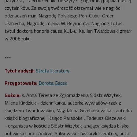
patyczki", "Niecodziennik" cieszyły się ogromną popularnością
czytelników. Za swoją twórczość otrzymał wiele nagród i
odznaczeń m.in. Nagrodę Polskiego Pen-Clubu, Order
Uśmiechu, Nagrodę imienia W. Reymonta, Nagrodę Totus,
tytuł doktora honoris causa KUL-u. Ks. Jan Twardowski zmarł
w 2006 roku.
***
Tytuł audycji:
Strefa literatury
Przygotowała:
Dorota Gacek
Goście:
s. Anna Teresa ze Zgromadzenia Sióstr Wizytek,
Milena Kindziuk - dziennikarka, autorka wywiadów-rzek z
księdzem Twardowskim, Magdalena Grzebałkowska - autorka
książki biograficznej "Ksiądz Paradoks", Tadeusz Olszewski
- organista w kościele Sióstr Wizytek, znający księdza blisko
pół wieku i prof. Andrzej Sulikowski - historyk literatury, autor