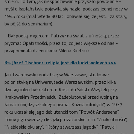
śmierci. I o tym, jak niespodziewanie przyszło powołanie -
myśl o kapłaństwie pojawiła się nagle, podczas jednej nocy w
1945 roku (miał wtedy 30 lat i obawiał się, że jest… za stary,
by pójść do seminarium).
- Był poetą-mędrcem. Patrzył na świat z ufnością, przez
pryzmat Opatrzności, przez to, co jest większe od nas -
przypominała dziennikarka Milena Kindziuk.
Ks. Józef Tischner: religia jest dla ludzi wolnych >>>
Jan Twardowski urodził się w Warszawie, studiował
polonistykę na Uniwersytecie Warszawskim, przez kilka
dziesięcioleci był rektorem Kościoła Sióstr Wizytek przy
Krakowskim Przedmieściu. Zadebiutował przed wojną na
łamach międzyszkolnego pisma "Kuźnia młodych", w 1937
roku ukazał się jego debiutancki tom "Powót Andersena".
Tomy jego wierszy i książki prozatorskie m.in. "Znaki ufności",
"Niebieskie okulary", "Który stwarzasz jagody", "Patyki i