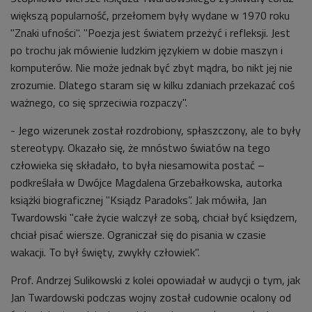
większą popularność, przełomem były wydane w 1970 roku
"Znaki ufności". "Poezja jest światem przeżyć i refleksji. Jest
po trochu jak mówienie ludzkim językiem w dobie maszyn i
komputerów. Nie może jednak być zbyt mądra, bo nikt jej nie
zrozumie. Dlatego staram się w kilku zdaniach przekazać coś
ważnego, co się sprzeciwia rozpaczy".
- Jego wizerunek został rozdrobiony, spłaszczony, ale to były
stereotypy. Okazało się, że mnóstwo światów na tego
człowieka się składało, to była niesamowita postać –
podkreślała w Dwójce Magdalena Grzebałkowska, autorka
książki biograficznej "Ksiądz Paradoks”. Jak mówiła, Jan
Twardowski "całe życie walczył ze sobą, chciał być księdzem,
chciał pisać wiersze. Ograniczał się do pisania w czasie
wakacji. To był święty, zwykły człowiek".
Prof. Andrzej Sulikowski z kolei opowiadał w audycji o tym, jak
Jan Twardowski podczas wojny został cudownie ocalony od