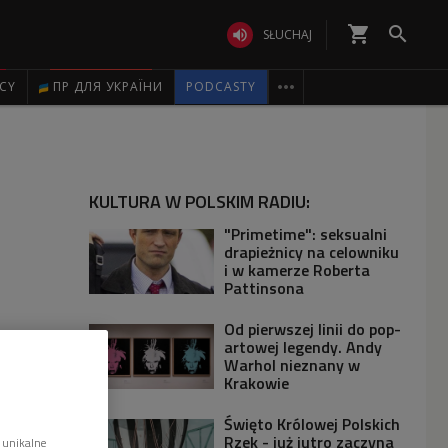
shopping_cart


SŁUCHAJ

ICY
ПР ДЛЯ УКРАЇНИ
PODCASTY
KULTURA W POLSKIM RADIU:
"Primetime": seksualni
drapieżnicy na celowniku
i w kamerze Roberta
Pattinsona
Od pierwszej linii do pop-
artowej legendy. Andy
Warhol nieznany w
Krakowie
Święto Królowej Polskich
Rzek - już jutro zaczyna
 unikalne