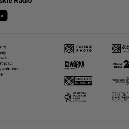
lskie Radio
re
ocji
amy
rwisu
atności
ywatności
we