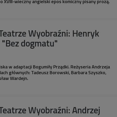
to XVIII-wieczny angielski epos komiczny pisany prozą.
Teatrze Wyobraźni: Henryk
z "Bez dogmatu"
ska w adaptacji Bogumiły Prządki. Reżyseria Andrzeja
lach głównych: Tadeusz Borowski, Barbara Szyszko,
isław Wardejn.
Teatrze Wyobraźni: Andrzej