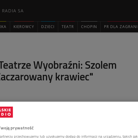
 RADIA SA
RKA
KIEROWCY
DZIECI
TEATR
CHOPIN
PR DLA ZAGRAN

Teatrze Wyobraźni: Szolem
Zaczarowany krawiec"
eatrze Wyobraźni adaptacja książki "Zaczarowany
ejchema.
 18:00
Twoją prywatność
artnerzy przechowujemy lub uzyskujemy dostęp do informacji na urządzeniu, takich jak