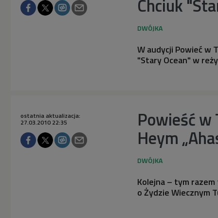
Chciuk "Sta
W audycji Powieć w T
"Stary Ocean" w reż
Powieść w 
ostatnia aktualizacja:
27.03.2010 22:35
Heym „Aha
Kolejna – tym razem 
o Żydzie Wiecznym T