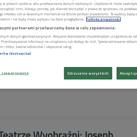
owany krawiec,
przekład Ludwika Górskiego, adaptacja Elżbiety
ory w plikach cookie w celu przetwarzania danych osobowych. Użytkownik może zaakcep
aldemara Modestowicza, obsada: Jan Matyjaszkiewicz,
arządzać nimi, klikając poniżej, jak również skorzystać z prawa do sprzeciwu na podsta
go interesu lub w dowolnym momencie na stronie polityki prywatności. Te wybory będą 
ld Pyrkosz, Stanisława Celińska, Damian Damięcki i Ignacy
nerom i nie będą miały wpływu na dane przeglądania.
Polityka prywatności
szymi partnerami przetwarzamy dane w celu zapewnienia:
dnych danych geolokalizacyjnych. Aktywne skanowanie charakterystyki urządzenia do ce
i. Przechowywanie informacji na urządzeniu lub dostęp do nich. Spersonalizowane reklamy 
m i treści, badnie odbiorców i ulepszanie usług.
howisko
witold pyrkosz
elżbieta łukomska
nerów (dostawców)
a zaawansowane
Odrzucenie wszystkich
Akceptuj
Teatrze Wyobraźni: Joseph