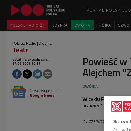
PORTAL POLSKIEGO
POLSKIE RADIO 24
JEDYNKA
DWÓJKA
TRÓJKA
CZWÓ
Polskie Radio
Dwójka
Teatr
Powieść w 
ostatnia aktualizacja:
27.06.2009 13:19
Alejchem "
Obserwuj nas na
Google News
W cyklu Powieść w T
krawiec" Szolema Al
27 czerwca 2009, godz.
Dbamy o 
My i nasi
5
p