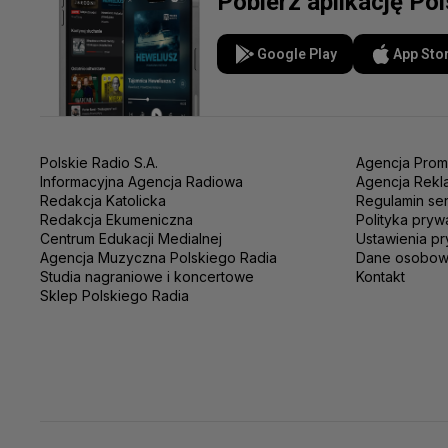
Pobierz aplikację Po
Google Play
App Sto
Polskie Radio S.A.
Agencja Prom
Informacyjna Agencja Radiowa
Agencja Rekl
Redakcja Katolicka
Regulamin se
Redakcja Ekumeniczna
Polityka pryw
Centrum Edukacji Medialnej
Ustawienia pr
Agencja Muzyczna Polskiego Radia
Dane osobo
Studia nagraniowe i koncertowe
Kontakt
Sklep Polskiego Radia