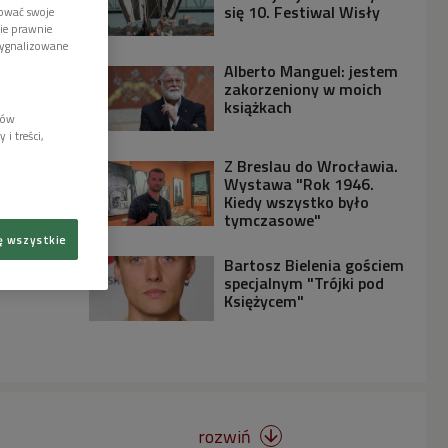
się 10. Festiwal Wisły
tować swoje
wie prawnie
sygnalizowane
Alberto Manguel: jestem
zakorzeniony w moich
książkach
lów
i treści,
Z Breslau do Wrocławia.
Wystawa "Rok 1946.
Kiedy wszystko było
tymczasowe"
ę wszystkie
Bartosz Bielenia gościem
specjalnym "Trójki pod
Księżycem"
rozwiń
